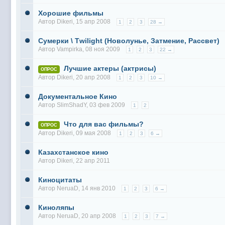
@
Mantred
:
Люди подскажите в еслилке интернет раб
Хорошие фильмы
@
zest
:
всех с наступающим новым 2022 годом!!! Ура 
Автор
Dikeri
, 15 апр 2008
1
2
3
28 →
@
Melwood
:
Добрый день)
Сумерки \ Тwilight (Новолунье, Затмение, Рассвет)
@
F@NTOM
:
@Baron Только если девчонки пойдут)
Автор
Vampirka
, 08 ноя 2009
1
2
3
22 →
@
F@NTOM
:
@CDR Все дети уже выросли))) мужчинам
Лучшие актеры (актрисы)
ОПРОС
@
F@NTOM
:
@Erlan 18.12.2021 снова играли в клубе)))
Автор
Dikeri
, 20 апр 2008
1
2
3
10 →
Документальное Кино
Автор
SlimShadY
, 03 фев 2009
1
2
Что для вас фильмы?
ОПРОС
Автор
Dikeri
, 09 мая 2008
1
2
3
6 →
Казахстанское кино
Автор
Dikeri
, 22 апр 2011
Киноцитаты
Автор
NeruaD
, 14 янв 2010
1
2
3
6 →
Киноляпы
Автор
NeruaD
, 20 апр 2008
1
2
3
7 →