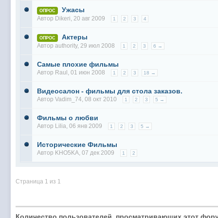
Ужасы
ОПРОС
Автор
Dikeri
, 20 авг 2009
1
2
3
4
Актеры
ОПРОС
Автор
authority
, 29 июл 2008
1
2
3
6 →
Самые плохие фильмы
Автор
Raul
, 01 июн 2008
1
2
3
18 →
Видеосалон - фильмы для стола заказов.
Автор
Vadim_74
, 08 окт 2010
1
2
3
5 →
Фильмы о любви
Автор
Lilia
, 06 янв 2009
1
2
3
5 →
Исторические Фильмы
Автор
KHO5KA
, 07 дек 2009
1
2
Страница 1 из 1
Количество пользователей, просматривающих этот фору