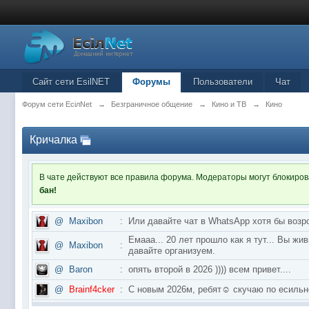
Сайт сети EsilNET
Форумы
Пользователи
Чат
Форум сети EciлNet
→
Безграничное общение
→
Кино и ТВ
→
Кино
Кричалка
В чате действуют все правила форума. Модераторы могут блокиро
бан!
@
Maxibon
:
Или давайте чат в WhatsApp хотя бы возр
Емааа... 20 лет прошло как я тут... Вы ж
@
Maxibon
:
давайте организуем.
@
Baron
:
опять второй в 2026 )))) всем привет....
@
Brainf4cker
:
С новым 2026м, ребят☺️ скучаю по ес