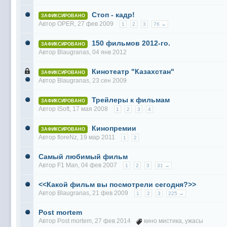
@
Baron
:
пару раз в год надо оставлять хоть какой-
Стоп - кадр!
@
Silver
:
Всем ку. Мобилизованные в Петропавловс
ЗАФИКСИРОВАНО
Автор
OPER
, 27 фев 2009
1
2
3
76 →
@hUYAX Макс)))) ты ж в группе по кс) пиши
@
F@NTOM
:
дома поиграю)
150 фильмов 2012-го.
ЗАФИКСИРОВАНО
@
hUYAX
:
@F@NTOM чё в кс больше не зовёшь
Автор
Blaugranas
, 04 янв 2012
@
hUYAX
:
хе-хе
Кинотеатр "Казахстан"
ЗАФИКСИРОВАНО
Автор
@
F@NTOM
Blaugranas
:
, 23 сен 2009
Салам!
@
De@g
:
Всем привет
Трейлеры к фильмам
ЗАФИКСИРОВАНО
Автор
ISoft
, 17 мая 2008
@
KOTNOR
:
Spider
1
2
3
4
@
demiurg
:
Все умерло. А когда то было так весело ту
Кинопремии
ЗАФИКСИРОВАНО
Автор
floreNz
, 19 мар 2011
1
2
@F@NTOM жёны не поймут
, а так я за
@
Baron
:
@
Mantred
:
Хорошо что радио работает у есилки, можн
Самый любимый фильм
Автор
F1 Man
, 04 фев 2007
1
2
3
31 →
@
Mantred
:
Приринг то живой?
@
ORT
:
локалка только чуть чуть
<<Какой фильм вы посмотрели сегодня?>>
Автор
Blaugranas
, 21 фев 2009
1
2
3
225 →
@
Mantred
:
Жаль, ну хоть форум работает)))
Post mortem
@
king
:
нет
Автор
Post mortem
, 27 фев 2014
кино мистика
,
ужасы