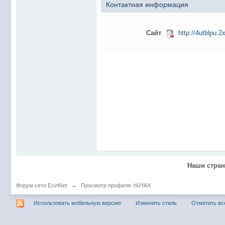
@
Baron
:
пару раз в год надо оставлять хоть какой-
Контактная информация
@
Silver
:
Всем ку. Мобилизованные в Петропавловс
@hUYAX Макс)))) ты ж в группе по кс) пиши
Сайт
http://4utblpu.2
@
F@NTOM
:
дома поиграю)
@
hUYAX
:
@F@NTOM чё в кс больше не зовёшь
@
hUYAX
:
хе-хе
@
F@NTOM
:
Салам!
@
De@g
:
Всем привет
@
KOTNOR
:
Spider
@
demiurg
:
Все умерло. А когда то было так весело ту
@F@NTOM жёны не поймут
, а так я за
@
Baron
:
@
Mantred
:
Хорошо что радио работает у есилки, можн
Наши стра
@
Mantred
:
Приринг то живой?
@
ORT
:
локалка только чуть чуть
Форум сети EciлNet
→
Просмотр профиля: hUYAX
@
Mantred
:
Жаль, ну хоть форум работает)))
Использовать мобильную версию
Изменить стиль
Отметить вс
@
king
:
нет