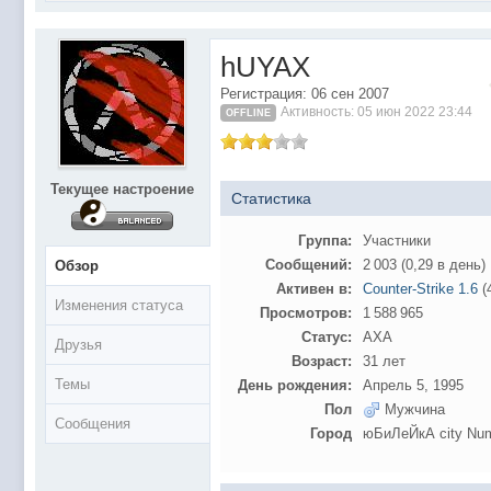
@
Baron
:
поддерживаем активность ..... ))))
@
IceMan
:
в разделе Counter Strike 1.6
hUYAX
@
IceMan
:
верните тему In$ide xD
Регистрация: 06 сен 2007
С новым 2025 годом
@
paranoid
:
Активность: 05 июн 2022 23:44
OFFLINE
@
Baron
:
блин, совсем забыл )))) второй в 2024 ))))
@
Erlan
:
первый в 2024
Текущее настроение
@
Салоник
:
Всем салам алейкум!!! Ну здравствуй мое
Статистика
@
CDR
:
Что за перекличка тут у вас?
Группа:
Участники
@
demiurg
:
Третий в 2023
Сообщений:
2 003 (0,29 в день)
Обзор
второй в 2023
@
bodr
:
Активен в:
Counter-Strike 1.6
(
Изменения статуса
Просмотров:
1 588 965
@
Baron
:
первый в 2023 )
Статус:
АХА
Друзья
@F@NTOM
@
CDR
:
Возраст:
31 лет
@Baron Воистину!
@
CDR
:
Темы
День рождения:
Апрель 5, 1995
Пол
Мужчина
@
Gerion
:
Сообщения
Город
юБиЛеЙкА city Num
Ы!! Многоуважаемые Чатлане! могет кто в 
@
Chikitos
:
образом) оплачивать услуги тырнета чрез