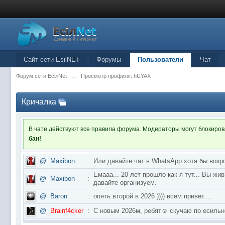
Сайт сети EsilNET
Форумы
Пользователи
Чат
Форум сети EciлNet
→
Просмотр профиля: hUYAX
Кричалка
В чате действуют все правила форума. Модераторы могут блокиро
бан!
@
Maxibon
:
Или давайте чат в WhatsApp хотя бы возр
Емааа... 20 лет прошло как я тут... Вы ж
@
Maxibon
:
давайте организуем.
@
Baron
:
опять второй в 2026 )))) всем привет....
@
Brainf4cker
:
С новым 2026м, ребят☺️ скучаю по ес