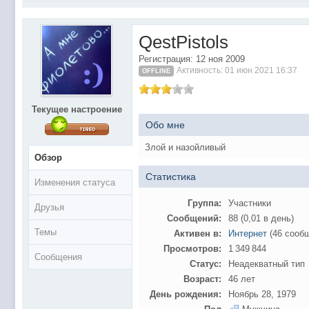
@
Baron
:
поддерживаем активность ..... ))))
@
IceMan
:
в разделе Counter Strike 1.6
QestPistols
@
IceMan
:
верните тему In$ide xD
Регистрация: 12 ноя 2009
С новым 2025 годом
@
paranoid
:
Активность: 01 июн 2021 16:37
OFFLINE
@
Baron
:
блин, совсем забыл )))) второй в 2024 ))))
@
Erlan
:
первый в 2024
Текущее настроение
@
Салоник
:
Всем салам алейкум!!! Ну здравствуй мое
Обо мне
@
CDR
:
Что за перекличка тут у вас?
Злой и назойливый
Обзор
@
demiurg
:
Третий в 2023
Статистика
второй в 2023
@
bodr
:
Изменения статуса
@
Baron
:
первый в 2023 )
Группа:
Участники
Друзья
Сообщений:
88 (0,01 в день)
@F@NTOM
@
CDR
:
Темы
Активен в:
Интернет
(46 сооб
@Baron Воистину!
@
CDR
:
Просмотров:
1 349 844
Сообщения
@
Gerion
:
Статус:
Неадекватный тип
Возраст:
46 лет
Ы!! Многоуважаемые Чатлане! могет кто в 
@
Chikitos
:
образом) оплачивать услуги тырнета чрез
День рождения:
Ноябрь 28, 1979