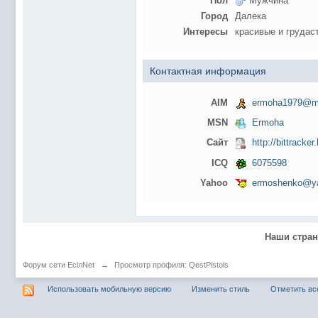
Пол
Мужчина
@
Baron
:
пару раз в год надо оставлять хоть какой-
Город
Далека
@
Silver
:
Всем ку. Мобилизованные в Петропавловс
Интересы
красивые и грудас
@hUYAX Макс)))) ты ж в группе по кс) пиши
@
F@NTOM
:
дома поиграю)
Контактная информация
@
hUYAX
:
@F@NTOM чё в кс больше не зовёшь
@
hUYAX
:
хе-хе
AIM
ermoha1979@ma
@
F@NTOM
:
Салам!
MSN
Ermoha
@
De@g
:
Всем привет
Сайт
http://bittracker
@
KOTNOR
:
Spider
ICQ
6075598
@
demiurg
:
Все умерло. А когда то было так весело ту
Yahoo
ermoshenko@y
@F@NTOM жёны не поймут
, а так я за
@
Baron
:
@
Mantred
:
Хорошо что радио работает у есилки, можн
@
Mantred
:
Приринг то живой?
Наши стра
@
ORT
:
локалка только чуть чуть
Форум сети EciлNet
→
Просмотр профиля: QestPistols
@
Mantred
:
Жаль, ну хоть форум работает)))
Использовать мобильную версию
Изменить стиль
Отметить вс
@
king
:
нет