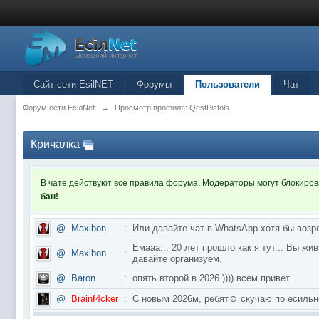
Сайт сети EsilNET
Форумы
Пользователи
Чат
Форум сети EciлNet
→
Просмотр профиля: QestPistols
Кричалка
В чате действуют все правила форума. Модераторы могут блокиро
бан!
@
Maxibon
:
Или давайте чат в WhatsApp хотя бы возр
Емааа... 20 лет прошло как я тут... Вы ж
@
Maxibon
:
давайте организуем.
@
Baron
:
опять второй в 2026 )))) всем привет....
@
Brainf4cker
:
С новым 2026м, ребят☺️ скучаю по ес