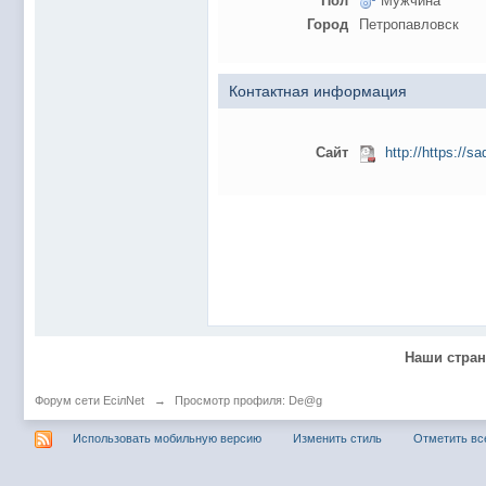
Пол
Мужчина
@
Baron
:
пару раз в год надо оставлять хоть какой-
Город
Петропавловск
@
Silver
:
Всем ку. Мобилизованные в Петропавловс
@hUYAX Макс)))) ты ж в группе по кс) пиши
@
F@NTOM
:
дома поиграю)
Контактная информация
@
hUYAX
:
@F@NTOM чё в кс больше не зовёшь
@
hUYAX
:
хе-хе
Сайт
http://https://s
@
F@NTOM
:
Салам!
@
De@g
:
Всем привет
@
KOTNOR
:
Spider
@
demiurg
:
Все умерло. А когда то было так весело ту
@F@NTOM жёны не поймут
, а так я за
@
Baron
:
@
Mantred
:
Хорошо что радио работает у есилки, можн
Наши стра
@
Mantred
:
Приринг то живой?
@
ORT
:
локалка только чуть чуть
Форум сети EciлNet
→
Просмотр профиля: De@g
@
Mantred
:
Жаль, ну хоть форум работает)))
Использовать мобильную версию
Изменить стиль
Отметить вс
@
king
:
нет