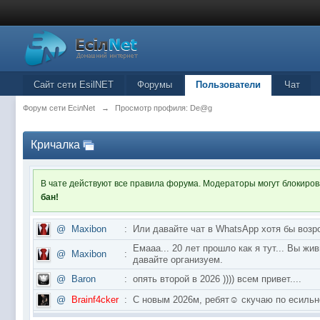
Сайт сети EsilNET
Форумы
Пользователи
Чат
Форум сети EciлNet
→
Просмотр профиля: De@g
Кричалка
В чате действуют все правила форума. Модераторы могут блокиро
бан!
@
Maxibon
:
Или давайте чат в WhatsApp хотя бы возр
Емааа... 20 лет прошло как я тут... Вы ж
@
Maxibon
:
давайте организуем.
@
Baron
:
опять второй в 2026 )))) всем привет....
@
Brainf4cker
:
С новым 2026м, ребят☺️ скучаю по ес