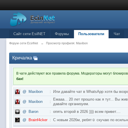
Сайт сети EsilNET
Форумы
Пользователи
Чат
Форум сети EciлNet
→
Просмотр профиля: Maxibon
Кричалка
В чате действуют все правила форума. Модераторы могут блокиро
бан!
@
Maxibon
:
Или давайте чат в WhatsApp хотя бы возр
Емааа... 20 лет прошло как я тут... Вы ж
@
Maxibon
:
давайте организуем.
@
Baron
:
опять второй в 2026 )))) всем привет....
@
Brainf4cker
:
С новым 2026м, ребят☺️ скучаю по ес