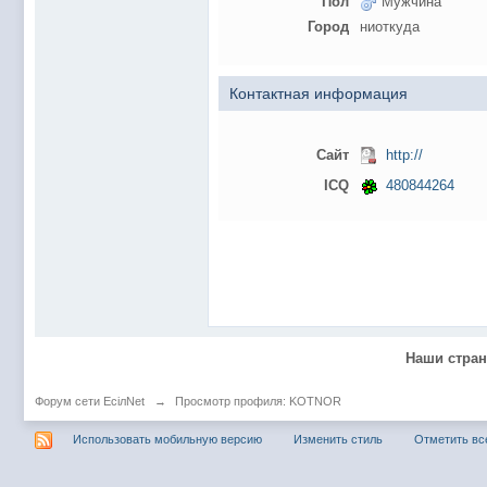
Пол
Мужчина
@
Baron
:
пару раз в год надо оставлять хоть какой-
Город
ниоткуда
@
Silver
:
Всем ку. Мобилизованные в Петропавловс
@hUYAX Макс)))) ты ж в группе по кс) пиши
@
F@NTOM
:
дома поиграю)
Контактная информация
@
hUYAX
:
@F@NTOM чё в кс больше не зовёшь
@
hUYAX
:
хе-хе
Сайт
http://
@
F@NTOM
:
Салам!
ICQ
480844264
@
De@g
:
Всем привет
@
KOTNOR
:
Spider
@
demiurg
:
Все умерло. А когда то было так весело ту
@F@NTOM жёны не поймут
, а так я за
@
Baron
:
@
Mantred
:
Хорошо что радио работает у есилки, можн
Наши стра
@
Mantred
:
Приринг то живой?
@
ORT
:
локалка только чуть чуть
Форум сети EciлNet
→
Просмотр профиля: KOTNOR
@
Mantred
:
Жаль, ну хоть форум работает)))
Использовать мобильную версию
Изменить стиль
Отметить вс
@
king
:
нет