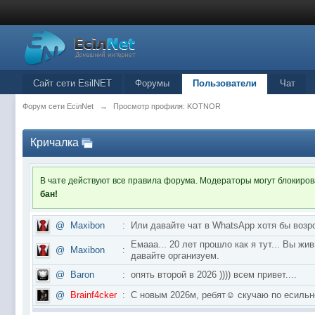
Сайт сети EsilNET
Форумы
Пользователи
Чат
Форум сети EciлNet
→
Просмотр профиля: KOTNOR
Кричалка
В чате действуют все правила форума. Модераторы могут блокиро
бан!
@
Maxibon
:
Или давайте чат в WhatsApp хотя бы возр
Емааа... 20 лет прошло как я тут... Вы ж
@
Maxibon
:
давайте организуем.
@
Baron
:
опять второй в 2026 )))) всем привет....
@
Brainf4cker
:
С новым 2026м, ребят☺️ скучаю по ес