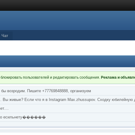
Чат
 блокировать пользователей и редактировать сообщения.
Реклама и объяв
я бы возродим. Пишите +77769848888, организуем
т... Вы живые? Если что я в Instagram Max.zhussupov. Сходку юбилейную
т....
аю по есильнету������