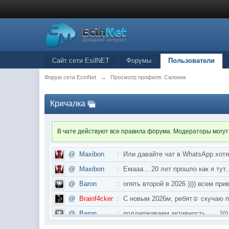
Сайт сети EsilNET
Форумы
Пользователи
Форум сети EciлNet
→
Просмотр профиля: Салоник
Кричалка
В чате действуют все правила форума. Модераторы могут
@
Maxibon
:
Или давайте чат в WhatsApp хот
@
Maxibon
:
Емааа... 20 лет прошло как я ту
@
Baron
:
опять второй в 2026 )))) всем приве
@
Brainf4cker
:
С новым 2026м, ребят☺️ скуч
@
Baron
:
поддерживаем активность ..... ))))
@
IceMan
:
в разделе Counter Strike 1.6