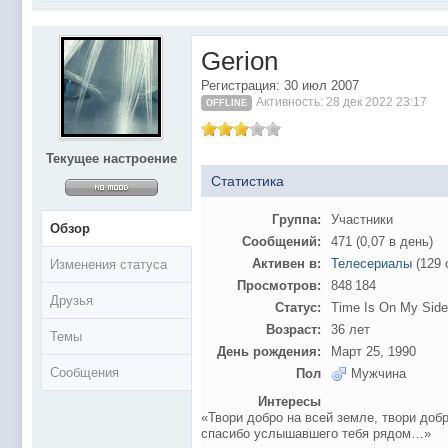
@
Baron
:
поддерживаем активность ..... ))))
@
IceMan
:
в разделе Counter Strike 1.6
Gerion
@
IceMan
:
верните тему In$ide xD
Регистрация: 30 июл 2007
С новым 2025 годом
@
paranoid
:
Активность: 28 дек 2022 23:17
OFFLINE
@
Baron
:
блин, совсем забыл )))) второй в 2024 ))))
@
Erlan
:
первый в 2024
Текущее настроение
@
Салоник
:
Всем салам алейкум!!! Ну здравствуй мое
Статистика
@
CDR
:
Что за перекличка тут у вас?
Группа:
Участники
Обзор
@
demiurg
:
Третий в 2023
Сообщений:
471 (0,07 в день)
второй в 2023
@
bodr
:
Активен в:
Телесериалы
(129 
Изменения статуса
Просмотров:
848 184
@
Baron
:
первый в 2023 )
Друзья
Статус:
Time Is On My Side
@F@NTOM
@
CDR
:
Возраст:
36 лет
Темы
@Baron Воистину!
@
CDR
:
День рождения:
Март 25, 1990
Сообщения
Пол
Мужчина
@
Gerion
:
Интересы
Ы!! Многоуважаемые Чатлане! могет кто в 
@
Chikitos
:
«Твори добро на всей земле, твори добр
образом) оплачивать услуги тырнета чрез
спасибо услышавшего тебя рядом…»