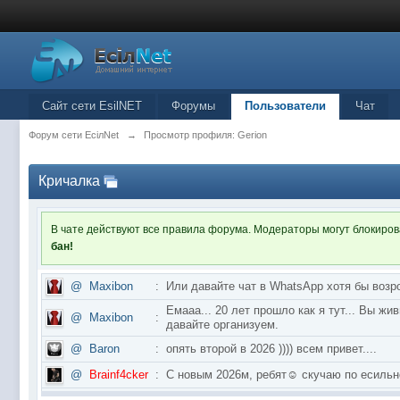
Сайт сети EsilNET
Форумы
Пользователи
Чат
Форум сети EciлNet
→
Просмотр профиля: Gerion
Кричалка
В чате действуют все правила форума. Модераторы могут блокиро
бан!
@
Maxibon
:
Или давайте чат в WhatsApp хотя бы возр
Емааа... 20 лет прошло как я тут... Вы ж
@
Maxibon
:
давайте организуем.
@
Baron
:
опять второй в 2026 )))) всем привет....
@
Brainf4cker
:
С новым 2026м, ребят☺️ скучаю по ес