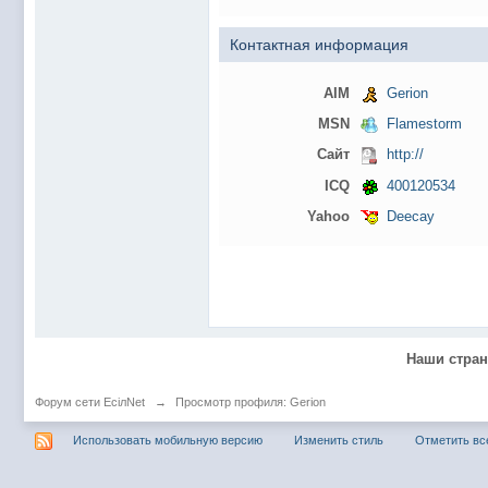
@
Baron
:
пару раз в год надо оставлять хоть какой-
@
Silver
:
Всем ку. Мобилизованные в Петропавловс
Контактная информация
@hUYAX Макс)))) ты ж в группе по кс) пиши
@
F@NTOM
:
дома поиграю)
AIM
Gerion
@
hUYAX
:
@F@NTOM чё в кс больше не зовёшь
MSN
Flamestorm
@
hUYAX
:
хе-хе
Сайт
http://
@
F@NTOM
:
Салам!
ICQ
400120534
@
De@g
:
Всем привет
Yahoo
Deecay
@
KOTNOR
:
Spider
@
demiurg
:
Все умерло. А когда то было так весело ту
@F@NTOM жёны не поймут
, а так я за
@
Baron
:
@
Mantred
:
Хорошо что радио работает у есилки, можн
Наши стра
@
Mantred
:
Приринг то живой?
@
ORT
:
локалка только чуть чуть
Форум сети EciлNet
→
Просмотр профиля: Gerion
@
Mantred
:
Жаль, ну хоть форум работает)))
Использовать мобильную версию
Изменить стиль
Отметить вс
@
king
:
нет