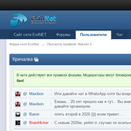
Сайт сети EsilNET
Форумы
Пользователи
Чат
Форум сети EciлNet
→
Просмотр профиля: Maksim V
Кричалка
В чате действуют все правила форума. Модераторы могут блокиро
бан!
@
Maxibon
:
Или давайте чат в WhatsApp хотя бы возр
Емааа... 20 лет прошло как я тут... Вы ж
@
Maxibon
:
давайте организуем.
@
Baron
:
опять второй в 2026 )))) всем привет....
@
Brainf4cker
:
С новым 2026м, ребят☺️ скучаю по ес