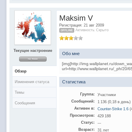
@
Baron
:
поддерживаем активность ..... ))))
@
IceMan
:
в разделе Counter Strike 1.6
Maksim V
@
IceMan
:
верните тему In$ide xD
Регистрация: 21 авг 2009
С новым 2025 годом
@
paranoid
:
Активность: Скрыто
OFFLINE
@
Baron
:
блин, совсем забыл )))) второй в 2024 ))))
@
Erlan
:
первый в 2024
Текущее настроение
@
Салоник
:
Всем салам алейкум!!! Ну здравствуй мое
Обо мне
@
CDR
:
Что за перекличка тут у вас?
[img]http://img.wallplanet.ru/down_wa
@
demiurg
:
Третий в 2023
url=http://www.wallplanet.ru/_ph/20
Обзор
второй в 2023
@
bodr
:
Статистика
Изменения статуса
@
Baron
:
первый в 2023 )
Темы
@F@NTOM
@
CDR
:
Группа:
Участники
Сообщений:
1 136 (0,18 в день)
@Baron Воистину!
@
CDR
:
Сообщения
Активен в:
Counter-Strike 1.6
(
@
Gerion
:
Просмотров:
429 188
Ы!! Многоуважаемые Чатлане! могет кто в 
@
Chikitos
:
Статус:
---
образом) оплачивать услуги тырнета чрез
Возраст:
31 лет