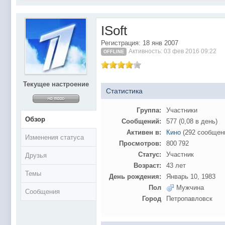
@
Baron
:
поддерживаем активность ..... ))))
@
IceMan
:
в разделе Counter Strike 1.6
ISoft
@
IceMan
:
верните тему In$ide xD
Регистрация: 18 янв 2007
С новым 2025 годом
@
paranoid
:
Активность: 03 фев 2016 09:22
OFFLINE
@
Baron
:
блин, совсем забыл )))) второй в 2024 ))))
@
Erlan
:
первый в 2024
Текущее настроение
@
Салоник
:
Всем салам алейкум!!! Ну здравствуй мое
Статистика
@
CDR
:
Что за перекличка тут у вас?
Группа:
Участники
@
demiurg
:
Третий в 2023
Обзор
Сообщений:
577 (0,08 в день)
второй в 2023
@
bodr
:
Активен в:
Кино
(292 сообщен
Изменения статуса
Просмотров:
800 792
@
Baron
:
первый в 2023 )
Статус:
Участник
Друзья
@F@NTOM
@
CDR
:
Возраст:
43 лет
Темы
@Baron Воистину!
@
CDR
:
День рождения:
Январь 10, 1983
Пол
Мужчина
@
Gerion
:
Сообщения
Город
Петропавловск
Ы!! Многоуважаемые Чатлане! могет кто в 
@
Chikitos
:
образом) оплачивать услуги тырнета чрез