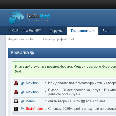
Сайт сети EsilNET
Форумы
Пользователи
Чат
Форум сети EciлNet
→
Просмотр профиля: ISoft
Кричалка
В чате действуют все правила форума. Модераторы могут блокиро
бан!
@
Maxibon
:
Или давайте чат в WhatsApp хотя бы возр
Емааа... 20 лет прошло как я тут... Вы ж
@
Maxibon
:
давайте организуем.
@
Baron
:
опять второй в 2026 )))) всем привет....
@
Brainf4cker
:
С новым 2026м, ребят☺️ скучаю по ес