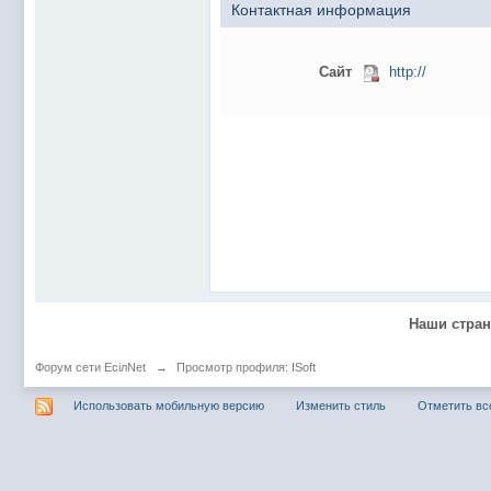
@
Baron
:
пару раз в год надо оставлять хоть какой-
Контактная информация
@
Silver
:
Всем ку. Мобилизованные в Петропавловс
@hUYAX Макс)))) ты ж в группе по кс) пиши
Сайт
http://
@
F@NTOM
:
дома поиграю)
@
hUYAX
:
@F@NTOM чё в кс больше не зовёшь
@
hUYAX
:
хе-хе
@
F@NTOM
:
Салам!
@
De@g
:
Всем привет
@
KOTNOR
:
Spider
@
demiurg
:
Все умерло. А когда то было так весело ту
@F@NTOM жёны не поймут
, а так я за
@
Baron
:
Наши стра
@
Mantred
:
Хорошо что радио работает у есилки, можн
@
Mantred
:
Приринг то живой?
Форум сети EciлNet
→
Просмотр профиля: ISoft
@
ORT
:
локалка только чуть чуть
Использовать мобильную версию
Изменить стиль
Отметить вс
@
Mantred
:
Жаль, ну хоть форум работает)))
@
king
:
нет