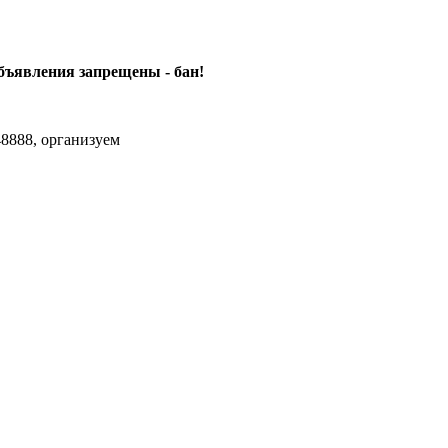
объявления
запрещены - бан!
8888, организуем
agram Max.zhussupov. Сходку юбилейную давайте организуем.