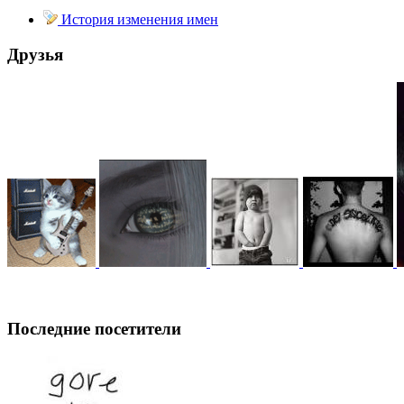
@
demiurg
:
(27 марта 2023 - 15:33 )
История изменения имен
Друзья
@
bodr
:
(22 марта 2023 - 16:38 )
@
Baron
:
(01 марта 2023 - 14:53 )
@
CDR
:
(28 декабря 2022 - 16:28
Последние посетители
@
CDR
:
(28 декабря 2022 - 16:27