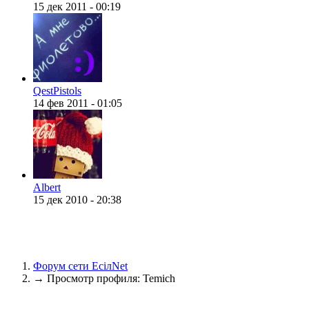
15 дек 2011 - 00:19
@
F@NTOM
:
(16 июля 2022 - 22:27 )
@
QestPistols
14 фев 2011 - 01:05
@
hUYAX
:
(05 июня 2022 - 23:24 )
@
Albert
15 дек 2010 - 20:38
@
hUYAX
:
(05 июня 2022 - 23:24 )
х
Форум сети EciлNet
→
Просмотр профиля: Temich
@
F@NTOM
:
(02 апреля 2022 - 23:33 )