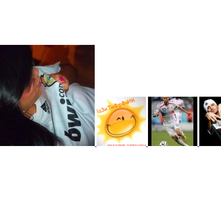
Третий в 2023
второй в 2023
первый в 2023 )
 )
@F@NTOM
 )
@Baron Воистину!