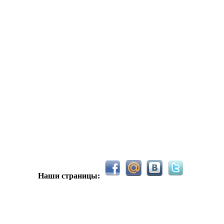
hUYAX Макс)))) ты ж в группе по кс) пиши туда гоу играть) я в 
F@NTOM чё в кс больше не зовёшь
е-хе
Наши страницы:
Салам!