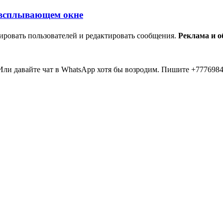
ировать пользователей и редактировать сообщения.
Реклама и 
ли давайте чат в WhatsApp хотя бы возродим. Пишите +7776984
мааа... 20 лет прошло как я тут... Вы живые? Если что я в Inst
пять второй в 2026 )))) всем привет....