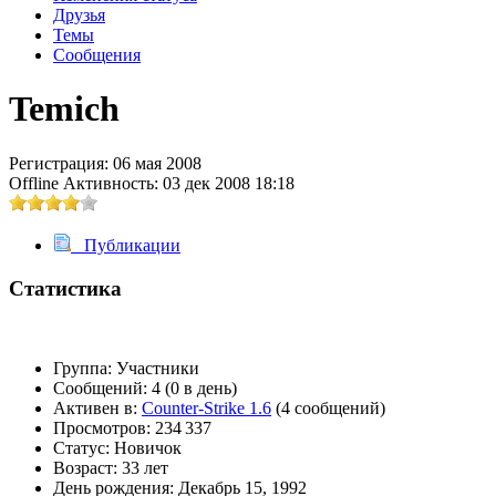
Друзья
@
Brainf4cker
:
(27 января 2026 - 01:39 )
Темы
Сообщения
Temich
@
Baron
:
(20 мая 2025 - 11:51 )
под
Регистрация: 06 мая 2008
Offline
Активность: 03 дек 2008 18:18
Публикации
@
IceMan
:
(02 мая 2025 - 16:14 )
в р
Статистика
Группа:
Участники
@
IceMan
:
(02 мая 2025 - 16:14 )
ве
Сообщений:
4 (0 в день)
Активен в:
Counter-Strike 1.6
(4 сообщений)
Просмотров:
234 337
Статус:
Новичок
Возраст:
33 лет
День рождения:
Декабрь 15, 1992
@
paranoid
:
(29 марта 2025 - 23:18 )