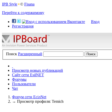
IPB Style
©
Fisana
Перейти к содержимому
Вход
Регистрация
Поиск
Расширенный
Просмотр новых публикаций
Сайт сети EsilNET
Форумы
Пользователи
Чат
Форум сети EciлNet
→
Просмотр профиля: Temich