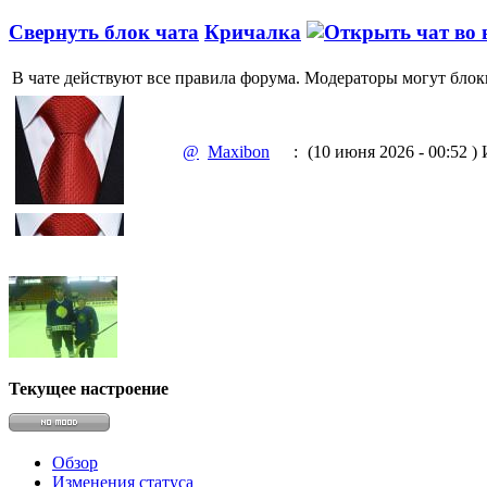
Свернуть блок чата
Кричалка
В чате действуют все правила форума. Модераторы могут блок
@
Maxibon
:
(10 июня 2026 - 00:52 )
И
@
Maxibon
:
(10 июня 2026 - 00:51 )
Е
@
Baron
:
(02 марта 2026 - 00:03 )
о
Текущее настроение
Обзор
Изменения статуса