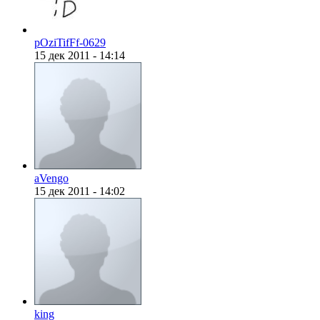
pOziTifFf-0629
15 дек 2011 - 14:14
@
Gerion
:
(27 декабря 2022 - 02:34
(30 октября 2022 - 14:31
@
Chikitos
:
услуги тырнета чрез м
aVengo
15 дек 2011 - 14:02
@
Baron
:
(17 октября 2022 - 11:06 
@
Silver
:
(04 октября 2022 - 15:30
king