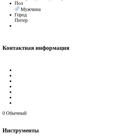
Пол
Мужчина
Город
Питер
@
Baron
:
(08 февраля 2024 - 18:52
Контактная информация
@
Erlan
:
(26 января 2024 - 09:54 )
@
Салоник
:
(26 августа 2023 - 03:36 
@
CDR
:
(02 мая 2023 - 15:11 )
Что
0
Обычный
Инструменты