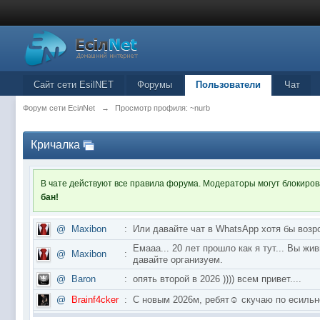
Сайт сети EsilNET
Форумы
Пользователи
Чат
Форум сети EciлNet
→
Просмотр профиля: ~nurb
Кричалка
В чате действуют все правила форума. Модераторы могут блокиро
бан!
@
Maxibon
:
Или давайте чат в WhatsApp хотя бы возр
Емааа... 20 лет прошло как я тут... Вы ж
@
Maxibon
:
давайте организуем.
@
Baron
:
опять второй в 2026 )))) всем привет....
@
Brainf4cker
:
С новым 2026м, ребят☺️ скучаю по ес