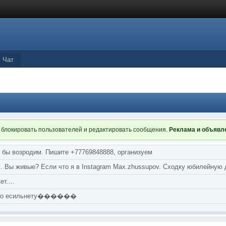
Чат
 блокировать пользователей и редактировать сообщения.
Реклама и объяв
я бы возродим. Пишите +77769848888, организуем
т... Вы живые? Если что я в Instagram Max.zhussupov. Сходку юбилейную
т....
аю по есильнету������