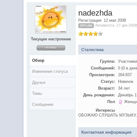
@
IceMan
:
верните тему In$ide xD
nadezhda
С новым 2025 годом
@
paranoid
:
Регистрация: 12 мая 2008
Активность: 27 дек 2008
@
Baron
:
блин, совсем забыл )))) второй в 2
OFFLINE
@
Erlan
:
первый в 2024
Текущее настроение
@
Салоник
:
Всем салам алейкум!!! Ну здравс
Статистика
@
CDR
:
Что за перекличка тут у вас?
Обзор
Группа:
Участник
@
demiurg
:
Третий в 2023
Сообщений:
0 (0 в ден
второй в 2023
@
bodr
:
Изменения статуса
Просмотров:
264 837
@
Baron
:
первый в 2023 )
Статус:
Новичок
Друзья
@F@NTOM
@
CDR
:
Возраст:
34 лет
Темы
День рождения:
Декабрь 1
@Baron Воистину!
@
CDR
:
Пол
Женщи
Сообщения
@
Gerion
:
Интересы
Ы!! Многоуважаемые Чатлане! мог
ОБОЖАЮ СЛУШАТЬ МУЗЫКУ,Г
@
Chikitos
:
чрез мобилное приложение Halyk
@
Baron
:
пару раз в год надо оставлять хо
Контактная информация