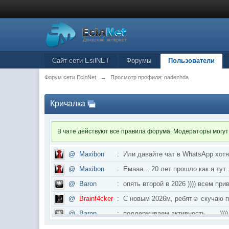
Сайт сети EsilNET
Форумы
Пользователи
Форум сети EciлNet
→
Просмотр профиля: nadezhda
Кричалка
В чате действуют все правила форума. Модераторы могут
@
Maxibon
:
Или давайте чат в WhatsApp хот
@
Maxibon
:
Емааа... 20 лет прошло как я ту
@
Baron
:
опять второй в 2026 )))) всем приве
@
Brainf4cker
:
С новым 2026м, ребят☺️ скуч
@
Baron
:
поддерживаем активность ..... ))))
@
IceMan
:
в разделе Counter Strike 1.6