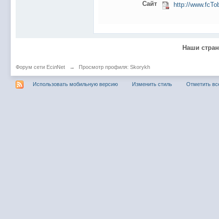
@
Mantred
:
Люди подскажите в еслилке интернет раб
Сайт
http://www.fcTo
@
zest
:
всех с наступающим новым 2022 годом!!! Ура 
@
Melwood
:
Добрый день)
@
F@NTOM
:
@Baron Только если девчонки пойдут)
Наши стра
@
F@NTOM
:
@CDR Все дети уже выросли))) мужчинам
Форум сети EciлNet
→
Просмотр профиля: Skorykh
@
F@NTOM
:
@Erlan 18.12.2021 снова играли в клубе)))
Использовать мобильную версию
Изменить стиль
Отметить вс