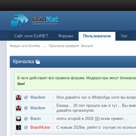
Сайт сети EsilNET
Форумы
Пользователи
Чат
Форум сети EciлNet
→
Просмотр профиля: Skorykh
Кричалка
В чате действуют все правила форума. Модераторы могут блокиро
бан!
@
Maxibon
:
Или давайте чат в WhatsApp хотя бы возр
Емааа... 20 лет прошло как я тут... Вы ж
@
Maxibon
:
давайте организуем.
@
Baron
:
опять второй в 2026 )))) всем привет....
@
Brainf4cker
:
С новым 2026м, ребят☺️ скучаю по ес