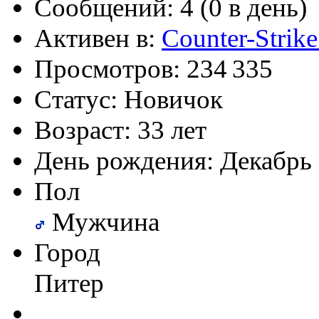
Сообщений:
4 (0 в день)
(26 августа 2023 - 03:36 
@
Салоник
:
Давненько не виделись)
Активен в:
Counter-Strike
Просмотров:
234 335
@
CDR
:
(02 мая 2023 - 15:11 )
Что
Статус:
Новичок
Возраст:
33 лет
@
demiurg
:
(27 марта 2023 - 15:33 )
Т
День рождения:
Декабрь 
Пол
Мужчина
@
bodr
:
(22 марта 2023 - 16:38 )
в
Город
Питер
@
Baron
:
(01 марта 2023 - 14:53 )
п