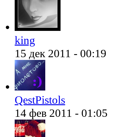
@
ORT
:
(07 января 2022 - 01:32 )
king
15 дек 2011 - 00:19
@
Mantred
:
(06 января 2022 - 23:00 )
QestPistols
@
king
:
(06 января 2022 - 22:53 )
14 фев 2011 - 01:05
@
Mantred
:
(06 января 2022 - 20:34 )