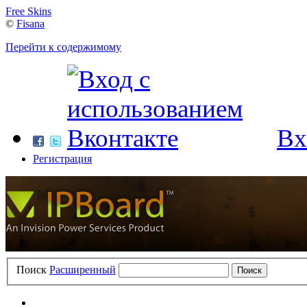
Free Skins
©
Fisana
Перейти к содержимому
Вх
Регистрация
Поиск
Расширенный