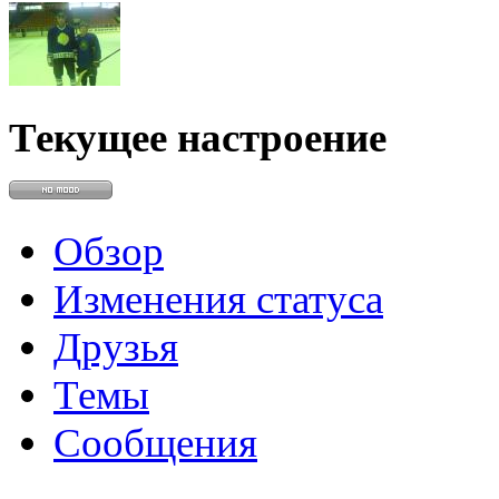
Max.zhussupov. Сходку 
@
Baron
:
(02 марта 2026 - 00:03 )
о
Текущее настроение
@
Brainf4cker
:
(27 января 2026 - 01:39 )
Обзор
Изменения статуса
Друзья
@
Baron
:
(20 мая 2025 - 11:51 )
под
Темы
Сообщения
@
IceMan
:
(02 мая 2025 - 16:14 )
в р