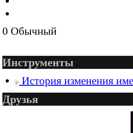
@
Baron
:
(17 октября 2022 - 11:06 
0
Обычный
@
Silver
:
(04 октября 2022 - 15:30 
Инструменты
История изменения им
(16 июля 2022 - 22:27 )
@
@
F@NTOM
:
клубы эти) лучше на fas
Друзья
@
hUYAX
:
(05 июня 2022 - 23:24 )
@