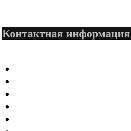
@
CDR
:
(28 декабря 2022 - 16:28 
Контактная информация
@
CDR
:
(28 декабря 2022 - 16:27 
@
Gerion
:
(27 декабря 2022 - 02:34 
(30 октября 2022 - 14:31 
@
Chikitos
:
нигде могу ли (и каким