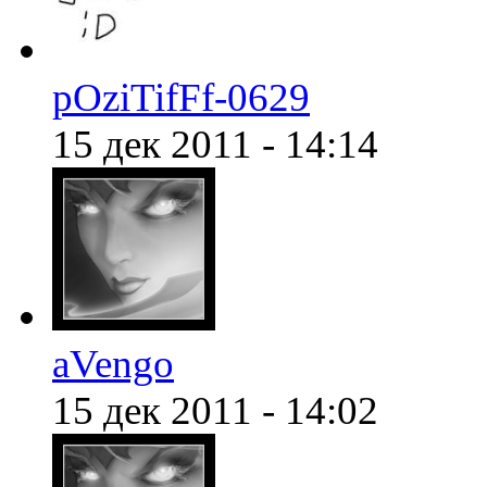
@
demiurg
:
(28 января 2022 - 00:24 )
pOziTifFf-0629
15 дек 2011 - 14:14
@
Baron
:
(18 января 2022 - 21:43 )
@
Mantred
:
(07 января 2022 - 20:30 )
aVengo
15 дек 2011 - 14:02
@
Mantred
:
(07 января 2022 - 20:28 )