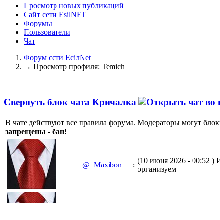
Просмотр новых публикаций
Сайт сети EsilNET
Форумы
Пользователи
Чат
Форум сети EciлNet
→
Просмотр профиля: Temich
Свернуть блок чата
Кричалка
В чате действуют все правила форума. Модераторы могут блок
запрещены - бан!
(10 июня 2026 - 00:52 )
И
@
Maxibon
:
организуем
(10 июня 2026 - 00:51 )
Е
@
Maxibon
: