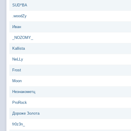
SUD^BA
.woodZy
Иван
_NOZOMY_
Kallista
NeLLy
Frost
Moon
Незнакометц
ProRock
Дороже Золота
fr0z3n_