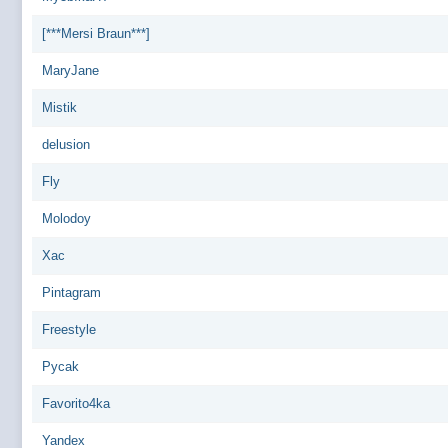
[***Mersi Braun***]
MaryJane
Mistik
delusion
Fly
Molodoy
Xac
Pintagram
Freestyle
Pycak
Favorito4ka
Yandex