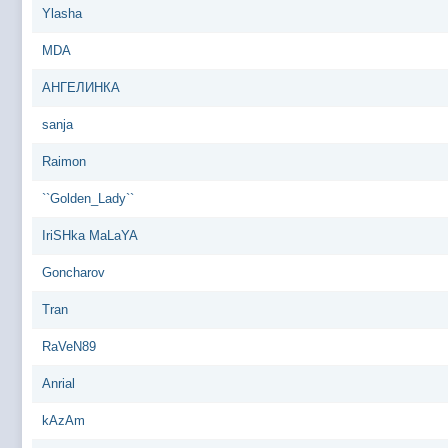
Ylasha
MDA
АНГЕЛИНКА
sanja
Raimon
``Golden_Lady``
IriSHka MaLaYA
Goncharov
Tran
RaVeN89
Anrial
kAzAm