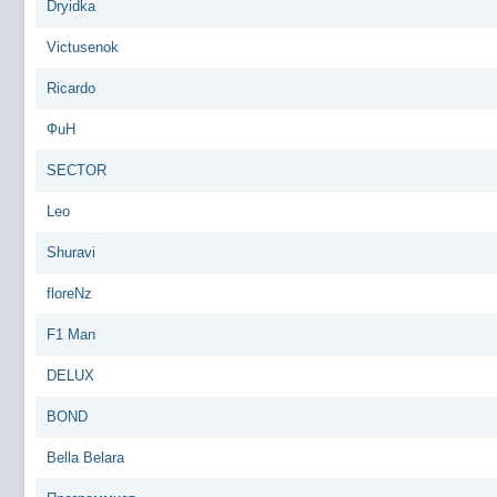
Dryidka
Victusenok
Ricardo
ФuH
SECTOR
Leo
Shuravi
floreNz
F1 Man
DELUX
BOND
Bella Belara