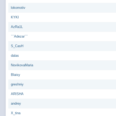
lokomotiv
KYKI
AzRa1L
```Adezar```
S_CasH
dalas
NovikovaMaria
Blaisy
greshniy
ARISHA
andrey
X_tina