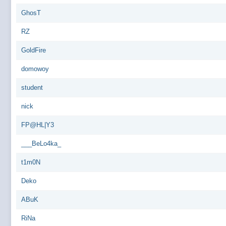
GhosT
RZ
GoldFire
domowoy
student
nick
FP@HL|Y3
___BeLo4ka_
t1m0N
Deko
ABuK
RiNa