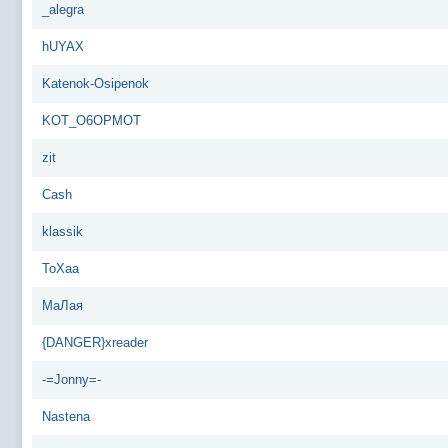
_alegra
hUYAX
Katenok-Osipenok
KOT_O6OPMOT
zit
Cash
klassik
ToXaa
МаЛая
{DANGER}xreader
-=Jonny=-
Nastena