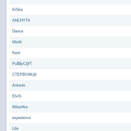
@
Baron
:
пару раз в год надо оставлять хоть какой-
@
Silver
:
Всем ку. Мобилизованные в Петропавловс
KiSka
@hUYAX Макс)))) ты ж в группе по кс) пиши
@
F@NTOM
:
ANCHYTA
дома поиграю)
@
hUYAX
:
@F@NTOM чё в кс больше не зовёшь
Dance
@
hUYAX
:
хе-хе
Misfit
@
F@NTOM
:
Салам!
Kent
@
De@g
:
Всем привет
Pu$$yC@T
@
KOTNOR
:
Spider
@
demiurg
:
Все умерло. А когда то было так весело ту
CTEPBO4K@
@F@NTOM жёны не поймут
, а так я за
@
Baron
:
Antonio
@
Mantred
:
Хорошо что радио работает у есилки, можн
ElviS
@
Mantred
:
Приринг то живой?
@
ORT
:
локалка только чуть чуть
Milashka
@
Mantred
:
Жаль, ну хоть форум работает)))
experience
@
king
:
нет
Life