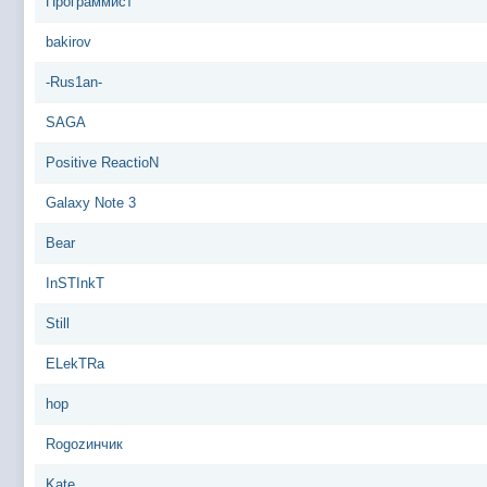
Программист
bakirov
-Rus1an-
SAGA
Positive ReactioN
Galaxy Note 3
Bear
InSTInkT
Still
ELekTRa
hop
Rogozинчик
Kate