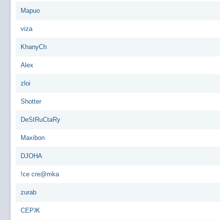
Mapuo
viza
KhanyCh
Alex
zloi
Shotter
DeStRuCtaRy
Maxibon
DJOHA
!ce cre@mka
zurab
СЕРЖ