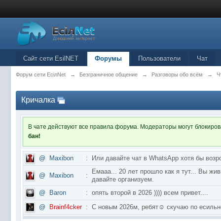
Сайт сети EsilNET
Форумы
Пользователи
Чат
Форум сети EciлNet
→
Безграничное общение
→
Разговоры обо всём
→
Ч
Кричалка
В чате действуют все правила форума. Модераторы могут блокиро
бан!
@
Maxibon
:
Или давайте чат в WhatsApp хотя бы возр
Емааа... 20 лет прошло как я тут... Вы ж
@
Maxibon
:
давайте организуем.
@
Baron
:
опять второй в 2026 )))) всем привет....
@
Brainf4cker
:
С новым 2026м, ребят☺️ скучаю по ес