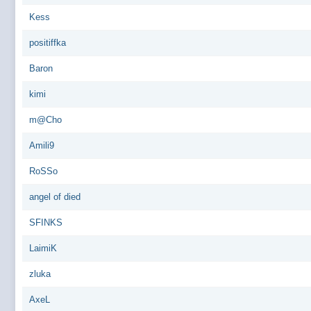
Kess
positiffka
Baron
kimi
m@Cho
Аmili9
RoSSo
angel of died
SFINKS
LaimiK
zluka
AxeL