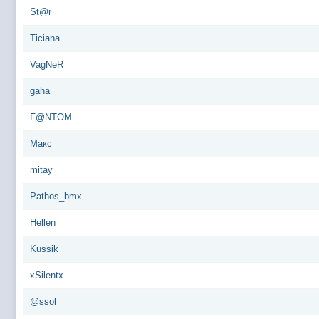
St@r
Ticiana
VagNeR
gaha
F@NTOM
Макс
mitay
Pathos_bmx
Hellen
Kussik
xSilentx
@ssol