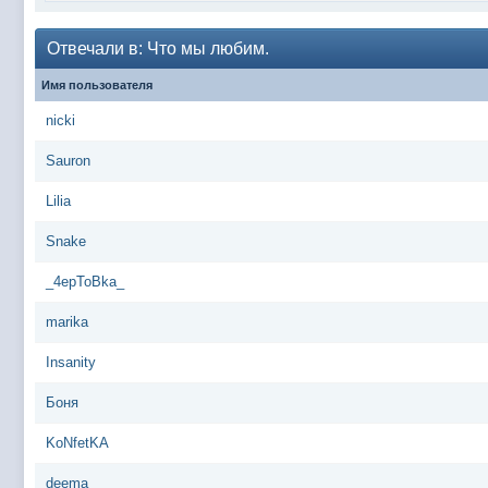
@
Baron
:
поддерживаем активность ..... ))))
@
IceMan
:
в разделе Counter Strike 1.6
Отвечали в: Что мы любим.
@
IceMan
:
верните тему In$ide xD
Имя пользователя
С новым 2025 годом
@
paranoid
:
nicki
@
Baron
:
блин, совсем забыл )))) второй в 2024 ))))
@
Erlan
:
первый в 2024
Sauron
@
Салоник
:
Всем салам алейкум!!! Ну здравствуй мое
Lilia
@
CDR
:
Что за перекличка тут у вас?
Snake
@
demiurg
:
Третий в 2023
_4epToBka_
второй в 2023
@
bodr
:
@
Baron
:
первый в 2023 )
marika
@F@NTOM
@
CDR
:
Insanity
@Baron Воистину!
@
CDR
:
Боня
@
Gerion
:
KoNfetKA
Ы!! Многоуважаемые Чатлане! могет кто в 
@
Chikitos
:
образом) оплачивать услуги тырнета чрез
deema