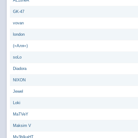
AL1sheR
GK-47
vovan
london
(=Аля=)
soLo
Diadora
NIXON
Jewel
Loki
MaTVeY
Maksim V
My3bIkaHT