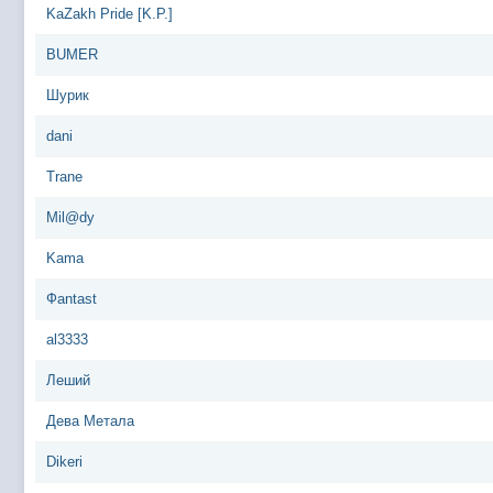
KaZakh Pride [K.P.]
BUMER
Шурик
dani
Trane
Mil@dy
Kama
Фantast
al3333
Леший
Дева Метала
Dikeri