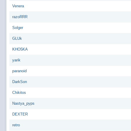
Venera
razoRRR
Solger
GLUk
KHO5KA
yarik
paranoid
DarkSon
Chikitos
Nastya_pyps
DEXTER
retro