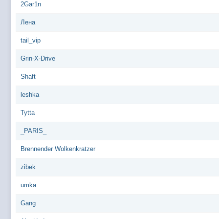
2Gar1n
Лена
tail_vip
Grin-X-Drive
Shaft
leshka
Tytta
_PARIS_
Brennender Wolkenkratzer
zibek
umka
Gang