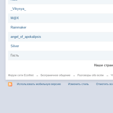
_Vikysya_
M@X
Rainmaker
angel_of_apokalipsis
Silver
Гость
Наши стра
Форум сети EciлNet
→
Безграничное общение
→
Разговоры обо всём
→
Ч
Использовать мобильную версию
Изменить стиль
Отметить вс