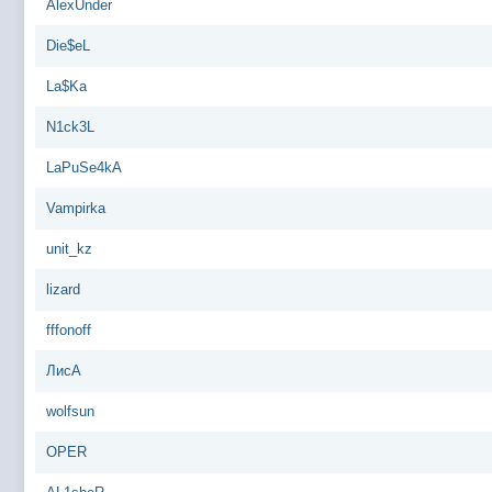
AlexUnder
Die$eL
La$Ka
N1ck3L
LaPuSe4kA
Vampirka
unit_kz
lizard
fffonoff
ЛисА
wolfsun
OPER