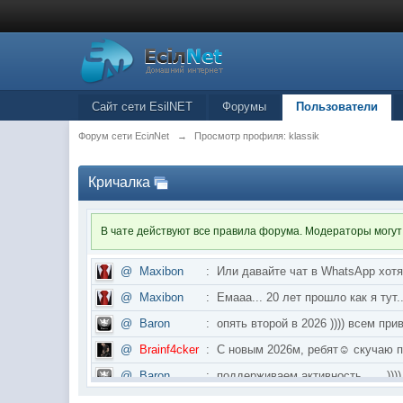
Сайт сети EsilNET
Форумы
Пользователи
Форум сети EciлNet
→
Просмотр профиля: klassik
Кричалка
В чате действуют все правила форума. Модераторы могут
@
Maxibon
:
Или давайте чат в WhatsApp хот
@
Maxibon
:
Емааа... 20 лет прошло как я ту
@
Baron
:
опять второй в 2026 )))) всем приве
@
Brainf4cker
:
С новым 2026м, ребят☺️ скуч
@
Baron
:
поддерживаем активность ..... ))))
@
IceMan
:
в разделе Counter Strike 1.6