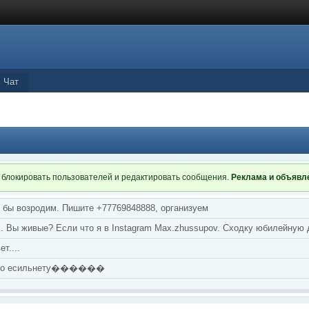
Чат
 блокировать пользователей и редактировать сообщения.
Реклама и объяв
я бы возродим. Пишите +77769848888, организуем
т... Вы живые? Если что я в Instagram Max.zhussupov. Сходку юбилейную
т....
аю по есильнету������