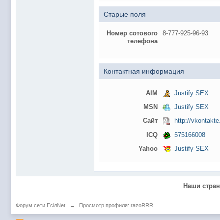
@
Baron
:
пару раз в год надо оставлять хоть какой-
Старые поля
@
Silver
:
Всем ку. Мобилизованные в Петропавловс
@hUYAX Макс)))) ты ж в группе по кс) пиши
@
F@NTOM
:
Номер сотового
8-777-925-96-93
дома поиграю)
телефона
@
hUYAX
:
@F@NTOM чё в кс больше не зовёшь
@
hUYAX
:
хе-хе
Контактная информация
@
F@NTOM
:
Салам!
@
De@g
:
Всем привет
AIM
Justify SEX
@
KOTNOR
:
Spider
MSN
Justify SEX
Сайт
http://vkontakte
@
demiurg
:
Все умерло. А когда то было так весело ту
ICQ
575166008
@F@NTOM жёны не поймут
, а так я за
@
Baron
:
Yahoo
Justify SEX
@
Mantred
:
Хорошо что радио работает у есилки, можн
@
Mantred
:
Приринг то живой?
@
ORT
:
локалка только чуть чуть
Наши стра
@
Mantred
:
Жаль, ну хоть форум работает)))
Форум сети EciлNet
→
Просмотр профиля: razoRRR
@
king
:
нет