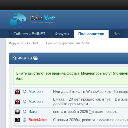
Сайт сети EsilNET
Форумы
Пользователи
Чат
Форум сети EciлNet
→
Просмотр профиля: razoRRR
Кричалка
В чате действуют все правила форума. Модераторы могут блокиро
бан!
@
Maxibon
:
Или давайте чат в WhatsApp хотя бы возр
Емааа... 20 лет прошло как я тут... Вы ж
@
Maxibon
:
давайте организуем.
@
Baron
:
опять второй в 2026 )))) всем привет....
@
Brainf4cker
:
С новым 2026м, ребят☺️ скучаю по ес