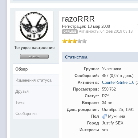
@
Baron
:
поддерживаем активность ..... ))))
@
IceMan
:
в разделе Counter Strike 1.6
razoRRR
@
IceMan
:
верните тему In$ide xD
Регистрация: 13 мар 2008
С новым 2025 годом
@
paranoid
:
Активность: 04 фев 2019 03:18
OFFLINE
@
Baron
:
блин, совсем забыл )))) второй в 2024 ))))
@
Erlan
:
первый в 2024
Текущее настроение
@
Салоник
:
Всем салам алейкум!!! Ну здравствуй мое
Статистика
@
CDR
:
Что за перекличка тут у вас?
Группа:
Участники
Обзор
@
demiurg
:
Третий в 2023
Сообщений:
457 (0,07 в день)
Изменения статуса
второй в 2023
@
bodr
:
Активен в:
Counter-Strike 1.6
(
Просмотров:
550 762
@
Baron
:
первый в 2023 )
Друзья
Статус:
RZ^
@F@NTOM
@
CDR
:
Темы
Возраст:
34 лет
@Baron Воистину!
@
CDR
:
День рождения:
Октябрь 25, 1991
Сообщения
Пол
Мужчина
@
Gerion
:
Город
Justify SEX
Ы!! Многоуважаемые Чатлане! могет кто в 
@
Chikitos
:
Интересы
sex
образом) оплачивать услуги тырнета чрез