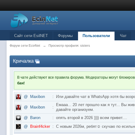
Сайт сети EsilNET
Форумы
Пользователи
Чат
Форум сети EciлNet
→
Просмотр профиля: sisters
Кричалка
В чате действуют все правила форума. Модераторы могут блокиро
бан!
@
Maxibon
:
Или давайте чат в WhatsApp хотя бы возр
Емааа... 20 лет прошло как я тут... Вы ж
@
Maxibon
:
давайте организуем.
@
Baron
:
опять второй в 2026 )))) всем привет....
@
Brainf4cker
:
С новым 2026м, ребят☺️ скучаю по ес