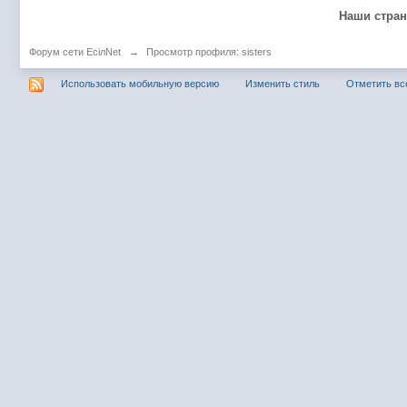
@
Baron
:
пару раз в год надо оставлять хоть какой-
Наши стра
@
Silver
:
Всем ку. Мобилизованные в Петропавловс
Форум сети EciлNet
→
Просмотр профиля: sisters
@hUYAX Макс)))) ты ж в группе по кс) пиши
@
F@NTOM
:
дома поиграю)
Использовать мобильную версию
Изменить стиль
Отметить вс
@
hUYAX
:
@F@NTOM чё в кс больше не зовёшь
@
hUYAX
:
хе-хе
@
F@NTOM
:
Салам!
@
De@g
:
Всем привет
@
KOTNOR
:
Spider
@
demiurg
:
Все умерло. А когда то было так весело ту
@F@NTOM жёны не поймут
, а так я за
@
Baron
:
@
Mantred
:
Хорошо что радио работает у есилки, можн
@
Mantred
:
Приринг то живой?
@
ORT
:
локалка только чуть чуть
@
Mantred
:
Жаль, ну хоть форум работает)))
@
king
:
нет