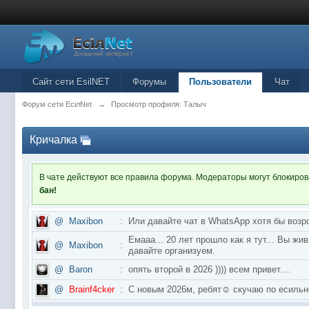
Сайт сети EsilNET
Форумы
Пользователи
Чат
Форум сети EciлNet
→
Просмотр профиля: Талыч
Кричалка
В чате действуют все правила форума. Модераторы могут блокиро
бан!
@
Maxibon
:
Или давайте чат в WhatsApp хотя бы возр
Емааа... 20 лет прошло как я тут... Вы ж
@
Maxibon
:
давайте организуем.
@
Baron
:
опять второй в 2026 )))) всем привет....
@
Brainf4cker
:
С новым 2026м, ребят☺️ скучаю по ес