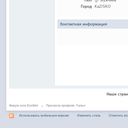
Пол
Мужчина
@
Baron
:
пару раз в год надо оставлять хоть какой-
Город
KaZ/SKO
@
Silver
:
Всем ку. Мобилизованные в Петропавловс
@hUYAX Макс)))) ты ж в группе по кс) пиши
@
F@NTOM
:
дома поиграю)
Контактная информация
@
hUYAX
:
@F@NTOM чё в кс больше не зовёшь
@
hUYAX
:
хе-хе
@
F@NTOM
:
Салам!
@
De@g
:
Всем привет
@
KOTNOR
:
Spider
@
demiurg
:
Все умерло. А когда то было так весело ту
@F@NTOM жёны не поймут
, а так я за
@
Baron
:
@
Mantred
:
Хорошо что радио работает у есилки, можн
Наши стра
@
Mantred
:
Приринг то живой?
@
ORT
:
локалка только чуть чуть
Форум сети EciлNet
→
Просмотр профиля: Талыч
@
Mantred
:
Жаль, ну хоть форум работает)))
Использовать мобильную версию
Изменить стиль
Отметить вс
@
king
:
нет