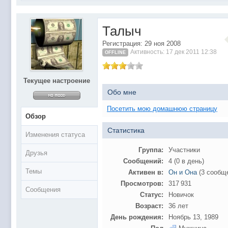
@
Baron
:
поддерживаем активность ..... ))))
@
IceMan
:
в разделе Counter Strike 1.6
Талыч
@
IceMan
:
верните тему In$ide xD
Регистрация: 29 ноя 2008
С новым 2025 годом
@
paranoid
:
Активность: 17 дек 2011 12:38
OFFLINE
@
Baron
:
блин, совсем забыл )))) второй в 2024 ))))
@
Erlan
:
первый в 2024
Текущее настроение
@
Салоник
:
Всем салам алейкум!!! Ну здравствуй мое
Обо мне
@
CDR
:
Что за перекличка тут у вас?
Посетить мою домашнюю страницу
Обзор
@
demiurg
:
Третий в 2023
Статистика
второй в 2023
@
bodr
:
Изменения статуса
@
Baron
:
первый в 2023 )
Группа:
Участники
Друзья
Сообщений:
4 (0 в день)
@F@NTOM
@
CDR
:
Темы
Активен в:
Он и Она
(3 сообщ
@Baron Воистину!
@
CDR
:
Просмотров:
317 931
Сообщения
@
Gerion
:
Статус:
Новичок
Возраст:
36 лет
Ы!! Многоуважаемые Чатлане! могет кто в 
@
Chikitos
:
образом) оплачивать услуги тырнета чрез
День рождения:
Ноябрь 13, 1989