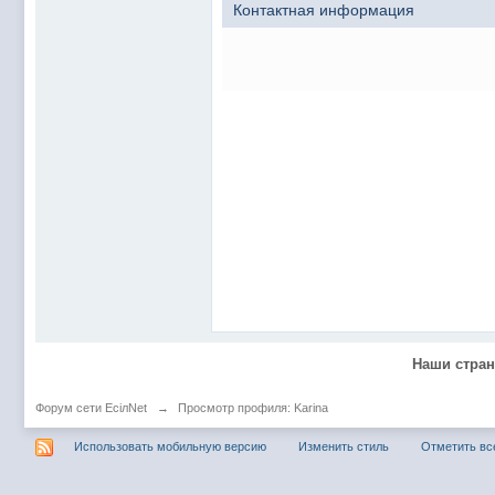
@
Baron
:
пару раз в год надо оставлять хоть какой-
Контактная информация
@
Silver
:
Всем ку. Мобилизованные в Петропавловс
@hUYAX Макс)))) ты ж в группе по кс) пиши
@
F@NTOM
:
дома поиграю)
@
hUYAX
:
@F@NTOM чё в кс больше не зовёшь
@
hUYAX
:
хе-хе
@
F@NTOM
:
Салам!
@
De@g
:
Всем привет
@
KOTNOR
:
Spider
@
demiurg
:
Все умерло. А когда то было так весело ту
@F@NTOM жёны не поймут
, а так я за
@
Baron
:
@
Mantred
:
Хорошо что радио работает у есилки, можн
Наши стра
@
Mantred
:
Приринг то живой?
@
ORT
:
локалка только чуть чуть
Форум сети EciлNet
→
Просмотр профиля: Karina
@
Mantred
:
Жаль, ну хоть форум работает)))
Использовать мобильную версию
Изменить стиль
Отметить вс
@
king
:
нет