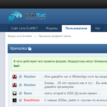
Сайт сети EsilNET
Форумы
Пользователи
Чат
Форум сети EciлNet
→
Просмотр профиля: Karina
Кричалка
В чате действуют все правила форума. Модераторы могут блокиро
бан!
@
Maxibon
:
Или давайте чат в WhatsApp хотя бы возр
Емааа... 20 лет прошло как я тут... Вы ж
@
Maxibon
:
давайте организуем.
@
Baron
:
опять второй в 2026 )))) всем привет....
@
Brainf4cker
:
С новым 2026м, ребят☺️ скучаю по ес