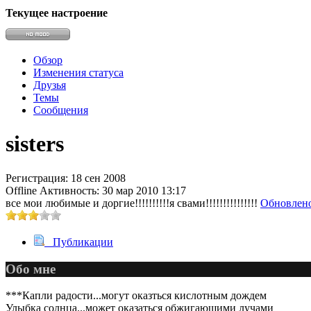
Текущее настроение
@
Brainf4cker
:
(27 января 2026 - 01:39 )
Обзор
Изменения статуса
Друзья
Темы
Сообщения
@
Baron
:
(20 мая 2025 - 11:51 )
под
sisters
Регистрация: 18 сен 2008
Offline
Активность: 30 мар 2010 13:17
@
IceMan
:
(02 мая 2025 - 16:14 )
в р
все мои любимые и доргие!!!!!!!!!!я свами!!!!!!!!!!!!!!!
Обновлено
Публикации
Обо мне
@
IceMan
:
(02 мая 2025 - 16:14 )
ве
***Капли радости...могут оказться кислотным дождем
Улыбка солнца...может оказаться обжигающими лучами