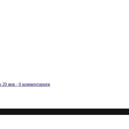
С новым 2026м, ребят☺️ скучаю по есильнету������
держиваем активность ..... ))))
азделе Counter Strike 1.6
 20 янв · 0 комментариев
рните тему In$ide xD