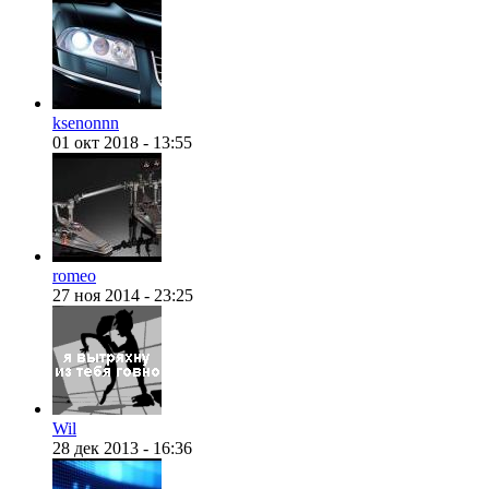
@
Silver
:
(04 октября 2022 - 15:30
ksenonnn
01 окт 2018 - 13:55
@
F@NTOM
:
(16 июля 2022 - 22:27 )
@
romeo
27 ноя 2014 - 23:25
@
hUYAX
:
(05 июня 2022 - 23:24 )
@
@
hUYAX
:
(05 июня 2022 - 23:24 )
х
Wil
28 дек 2013 - 16:36