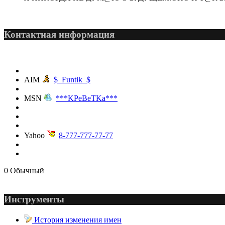
Контактная информация
@
demiurg
:
(27 марта 2023 - 15:33 )
AIM
$_Funtik_$
@
bodr
:
(22 марта 2023 - 16:38 )
MSN
***KPeBeTKa***
Yahoo
8-777-777-77-77
@
Baron
:
(01 марта 2023 - 14:53 )
0
Обычный
Инструменты
@
CDR
:
(28 декабря 2022 - 16:28
История изменения имен