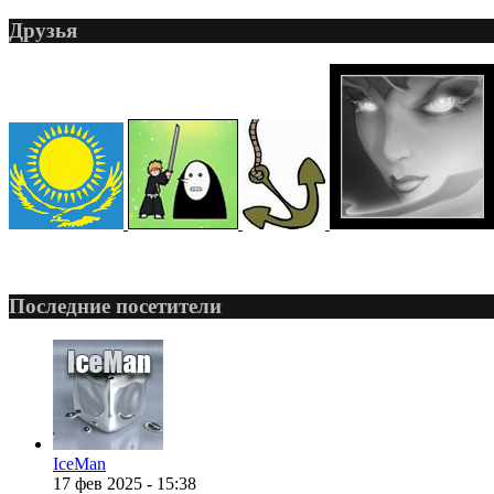
Друзья
@
CDR
:
(28 декабря 2022 - 16:27
@
Gerion
:
(27 декабря 2022 - 02:34
(30 октября 2022 - 14:31
Последние посетители
@
Chikitos
:
услуги тырнета чрез м
@
Baron
:
(17 октября 2022 - 11:06 
IceMan
17 фев 2025 - 15:38