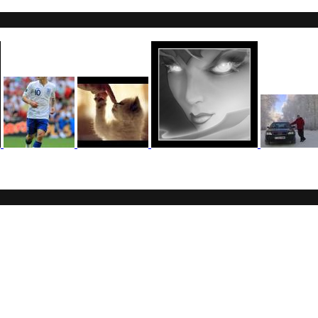
 )
@Baron Воистину!
 )
 )
Ы!! Многоуважаемые Чатлане! могет кто в курсе, или разъясни
обилное приложение Halyk home bank
)
пару раз в год надо оставлять хоть какой-нибудь комментарий! 