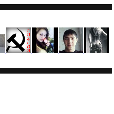
т! Не нашел нигде могу ли (и каким образом) оплачивать
чатик живи...