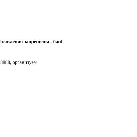
объявления
запрещены - бан!
8888, организуем
agram Max.zhussupov. Сходку юбилейную давайте организуем.