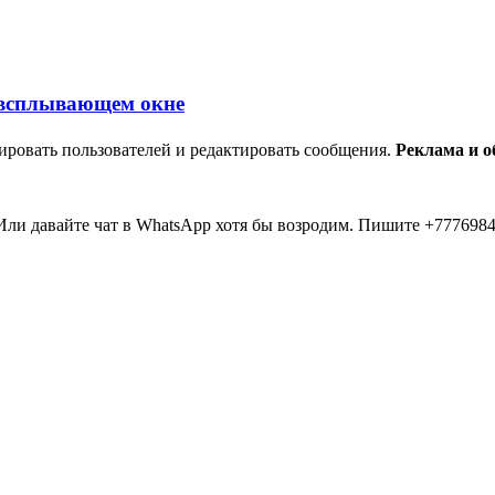
ировать пользователей и редактировать сообщения.
Реклама и 
ли давайте чат в WhatsApp хотя бы возродим. Пишите +7776984
мааа... 20 лет прошло как я тут... Вы живые? Если что я в Inst
пять второй в 2026 )))) всем привет....