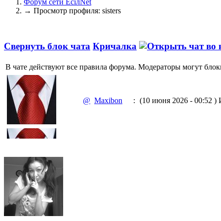
Форум сети EciлNet
→
Просмотр профиля: sisters
Свернуть блок чата
Кричалка
В чате действуют все правила форума. Модераторы могут блок
@
Maxibon
:
(10 июня 2026 - 00:52 )
И
@
Maxibon
:
(10 июня 2026 - 00:51 )
Е
@
Baron
:
(02 марта 2026 - 00:03 )
о