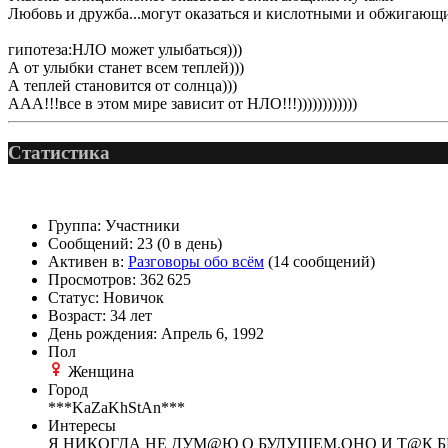
Любовь и дружба...могут оказаться и кислотными и обжигаю
гипотеза:НЛО может улыбаться)))
@
paranoid
:
(29 марта 2025 - 23:18 )
А от улыбки станет всем теплей)))
А теплей становится от солнца)))
ААА!!!все в этом мире зависит от НЛО!!!))))))))))))
Статистика
@
Baron
:
(08 февраля 2024 - 18:52
Группа:
Участники
Сообщений:
23 (0 в день)
Активен в:
Разговоры обо всём
(14 сообщений)
@
Erlan
:
(26 января 2024 - 09:54 )
Просмотров:
362 625
Статус:
Новичок
Возраст:
34 лет
День рождения:
Апрель 6, 1992
@
Салоник
:
(26 августа 2023 - 03:36 
Пол
Женщина
Город
***KaZaKhStAn***
@
CDR
:
(02 мая 2023 - 15:11 )
Что
Интересы
Я НИКОГДА НЕ ДУМ@Ю О БУДУЩЕМ.ОНО И Т@К Б