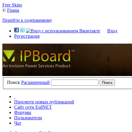
Free Skins
©
Fisana
Перейти к содержимому
Вход
Регистрация
Поиск
Расширенный
Просмотр новых публикаций
Сайт сети EsilNET
Форумы
Пользователи
Чат