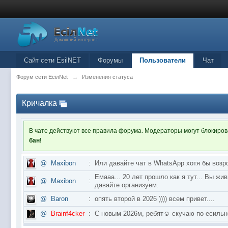
Сайт сети EsilNET
Форумы
Пользователи
Чат
Форум сети EciлNet
→
Изменения статуса
Кричалка
В чате действуют все правила форума. Модераторы могут блокиро
бан!
@
Maxibon
:
Или давайте чат в WhatsApp хотя бы возр
Емааа... 20 лет прошло как я тут... Вы ж
@
Maxibon
:
давайте организуем.
@
Baron
:
опять второй в 2026 )))) всем привет....
@
Brainf4cker
:
С новым 2026м, ребят☺️ скучаю по ес