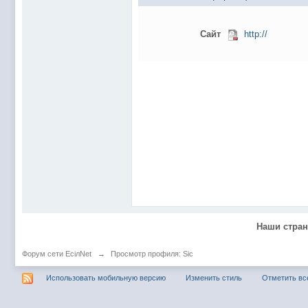
@
Baron
:
пару раз в год надо оставлять хоть какой-
@
Silver
:
Всем ку. Мобилизованные в Петропавловс
Сайт
http://
@hUYAX Макс)))) ты ж в группе по кс) пиши
@
F@NTOM
:
дома поиграю)
@
hUYAX
:
@F@NTOM чё в кс больше не зовёшь
@
hUYAX
:
хе-хе
@
F@NTOM
:
Салам!
@
De@g
:
Всем привет
@
KOTNOR
:
Spider
@
demiurg
:
Все умерло. А когда то было так весело ту
@F@NTOM жёны не поймут
, а так я за
@
Baron
:
@
Mantred
:
Хорошо что радио работает у есилки, можн
Наши стра
@
Mantred
:
Приринг то живой?
@
ORT
:
локалка только чуть чуть
Форум сети EciлNet
→
Просмотр профиля: Sic
@
Mantred
:
Жаль, ну хоть форум работает)))
Использовать мобильную версию
Изменить стиль
Отметить вс
@
king
:
нет