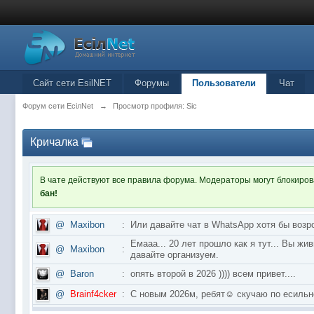
Сайт сети EsilNET
Форумы
Пользователи
Чат
Форум сети EciлNet
→
Просмотр профиля: Sic
Кричалка
В чате действуют все правила форума. Модераторы могут блокиро
бан!
@
Maxibon
:
Или давайте чат в WhatsApp хотя бы возр
Емааа... 20 лет прошло как я тут... Вы ж
@
Maxibon
:
давайте организуем.
@
Baron
:
опять второй в 2026 )))) всем привет....
@
Brainf4cker
:
С новым 2026м, ребят☺️ скучаю по ес