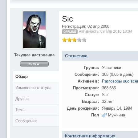
@
Baron
:
поддерживаем активность ..... ))))
@
IceMan
:
в разделе Counter Strike 1.6
Sic
@
IceMan
:
верните тему In$ide xD
Регистрация: 02 апр 2008
С новым 2025 годом
@
paranoid
:
Активность: 09 апр 2010 18:04
OFFLINE
@
Baron
:
блин, совсем забыл )))) второй в 2024 ))))
@
Erlan
:
первый в 2024
@
Салоник
:
Всем салам алейкум!!! Ну здравствуй мое
Текущее настроение
Статистика
@
CDR
:
Что за перекличка тут у вас?
Группа:
Участники
@
demiurg
:
Третий в 2023
Сообщений:
305 (0,05 в день)
Обзор
второй в 2023
@
bodr
:
Активен в:
Разговоры обо всё
Изменения статуса
Просмотров:
368 685
@
Baron
:
первый в 2023 )
Статус:
Sic'
@F@NTOM
@
CDR
:
Друзья
Возраст:
32 лет
@Baron Воистину!
@
CDR
:
День рождения:
Январь 14, 1994
Темы
Пол
Мужчина
@
Gerion
:
Сообщения
Ы!! Многоуважаемые Чатлане! могет кто в 
@
Chikitos
:
образом) оплачивать услуги тырнета чрез
Контактная информация