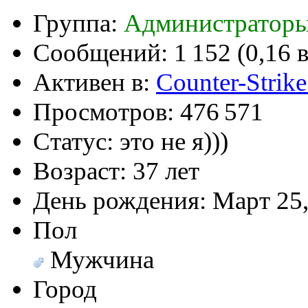
(26 августа 2023 - 03:36 
Группа:
Администраторы
@
Салоник
:
Давненько не виделись)
Сообщений:
1 152 (0,16 
@
CDR
:
(02 мая 2023 - 15:11 )
Что
Активен в:
Counter-Strike
Просмотров:
476 571
Статус:
это не я)))
@
demiurg
:
(27 марта 2023 - 15:33 )
Т
Возраст:
37 лет
День рождения:
Март 25,
@
bodr
:
(22 марта 2023 - 16:38 )
в
Пол
Мужчина
Город
@
Baron
:
(01 марта 2023 - 14:53 )
п