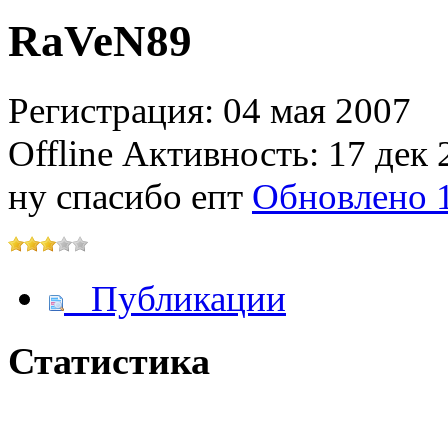
RaVeN89
@
IceMan
:
(02 мая 2025 - 16:14 )
вер
Регистрация: 04 мая 2007
Offline
Активность: 17 дек 
ну спасибо епт
Обновлено 1
@
paranoid
:
(29 марта 2025 - 23:18 )
С
Публикации
@
Baron
:
(08 февраля 2024 - 18:52 
Статистика
@
Erlan
:
(26 января 2024 - 09:54 )