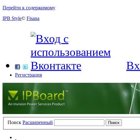
Перейти к содержимому
IPB Style
©
Fisana
Вх
Регистрация
Поиск
Расширенный