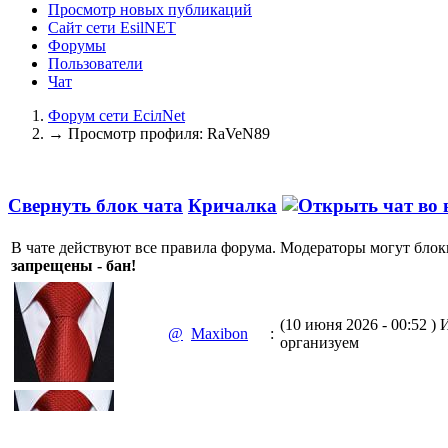
Просмотр новых публикаций
Сайт сети EsilNET
Форумы
Пользователи
Чат
Форум сети EciлNet
→
Просмотр профиля: RaVeN89
Свернуть блок чата
Кричалка
В чате действуют все правила форума. Модераторы могут блок
запрещены - бан!
(10 июня 2026 - 00:52 )
И
@
Maxibon
:
организуем
(10 июня 2026 - 00:51 )
Е
@
Maxibon
: