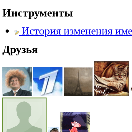
Инструменты
@
hUYAX
:
(05 июня 2022 - 23:24 )
х
История изменения им
Друзья
@
F@NTOM
:
(02 апреля 2022 - 23:33 )
@
De@g
:
(15 марта 2022 - 11:35 )
В
@
KOTNOR
:
(29 января 2022 - 22:27 )