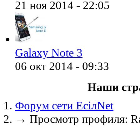
21 ноя 2014 - 22:05
@
zest
:
(31 декабря 2021 - 19:42 
Galaxy Note 3
@
Melwood
:
(24 декабря 2021 - 10:53 
06 окт 2014 - 09:33
Наши стр
@
F@NTOM
:
(18 декабря 2021 - 23:28 
Форум сети EciлNet
→
Просмотр профиля: 
@
F@NTOM
:
(18 декабря 2021 - 23:28 