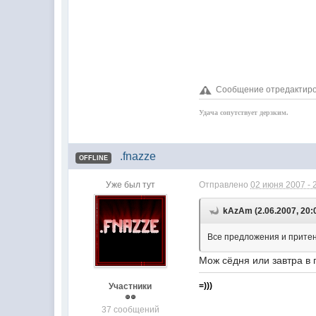
Сообщение отредактиро
Удача сопутствует дерзким.
.fnazze
OFFLINE
Уже был тут
Отправлено
02 июня 2007 - 
kAzAm (2.06.2007, 20:
Все предложения и притен
Мож сёдня или завтра в п
=)))
Участники
37 сообщений