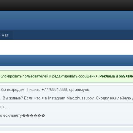
Чат
 блокировать пользователей и редактировать сообщения.
Реклама и объяв
я бы возродим. Пишите +77769848888, организуем
т... Вы живые? Если что я в Instagram Max.zhussupov. Сходку юбилейную
т....
аю по есильнету������