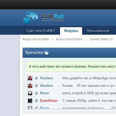
Сайт сети EsilNET
Форумы
Пользователи
Форум сети EciлNet
→
Игры в сети EciлNet
→
Counter-Strike 1.6
Кричалка
В чате действуют все правила форума. Модераторы могут
@
Maxibon
:
Или давайте чат в WhatsApp хот
@
Maxibon
:
Емааа... 20 лет прошло как я ту
@
Baron
:
опять второй в 2026 )))) всем приве
@
Brainf4cker
:
С новым 2026м, ребят☺️ скуч
@
Baron
:
поддерживаем активность ..... ))))
@
IceMan
:
в разделе Counter Strike 1.6