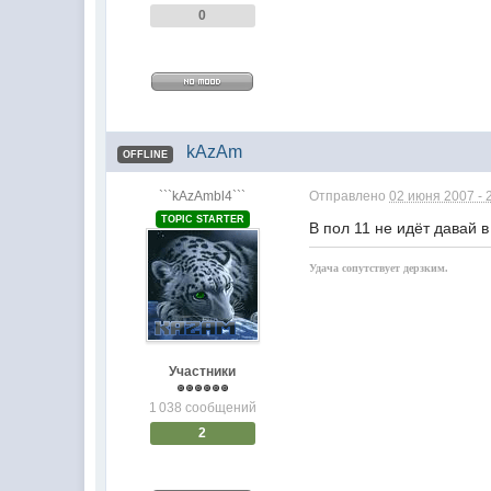
0
kAzAm
OFFLINE
```kAzAmbl4```
Отправлено
02 июня 2007 - 
TOPIC STARTER
В пол 11 не идёт давай в 
Удача сопутствует дерзким.
Участники
1 038 сообщений
2