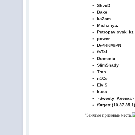
@
Melwood
:
Добрый день)
ShveD
Bake
@
F@NTOM
:
@Baron Только если девчонки по
kaZam
@
F@NTOM
:
@CDR Все дети уже выросли))) 
Mishanya.
@
F@NTOM
:
@Erlan 18.12.2021 снова играли в
Petropavlovsk_kz
power
D@RKM@N
faTaL
Domenic
SlimShady
Tran
n1Сe
ElviS
kuca
~Sweety_Алёнка~
f0rgett (10.37.35.1
"
Занятые призовые места.