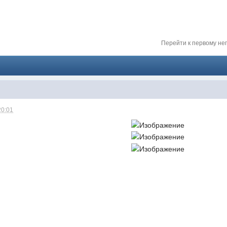
024 ))))
Перейти к первому н
твуй мое первое окно в неизведанное! Давненько не виделись)
20:01
ет кто в курсе, или разъяснит! Не нашел нигде могу ли (и каким образо
 home bank
ть какой-нибудь комментарий! чатик живи...