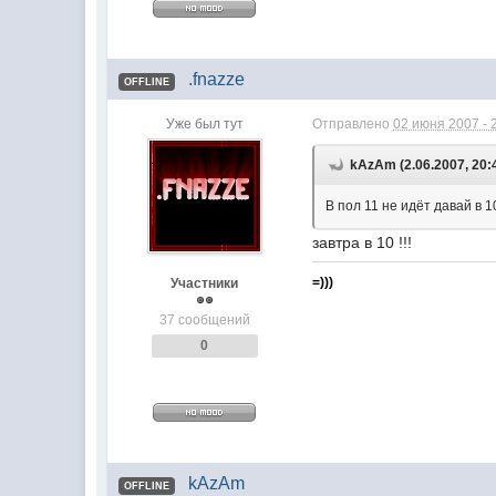
.fnazze
OFFLINE
Уже был тут
Отправлено
02 июня 2007 - 
kAzAm (2.06.2007, 20:
В пол 11 не идёт давай в 10
завтра в 10 !!!
=)))
Участники
37 сообщений
0
kAzAm
OFFLINE