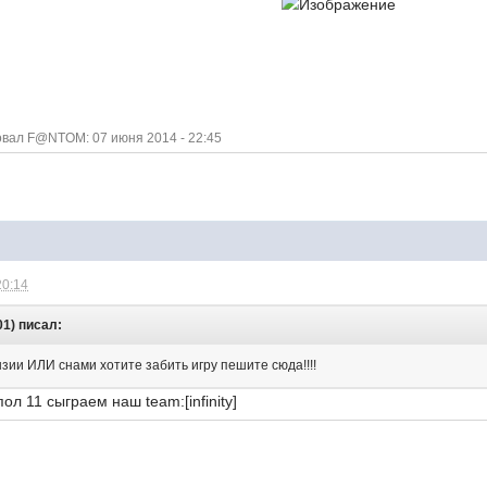
вал F@NTOM: 07 июня 2014 - 22:45
20:14
01) писал:
зии ИЛИ снами хотите забить игру пешите сюда!!!!
ол 11 сыграем наш team:[infinity]