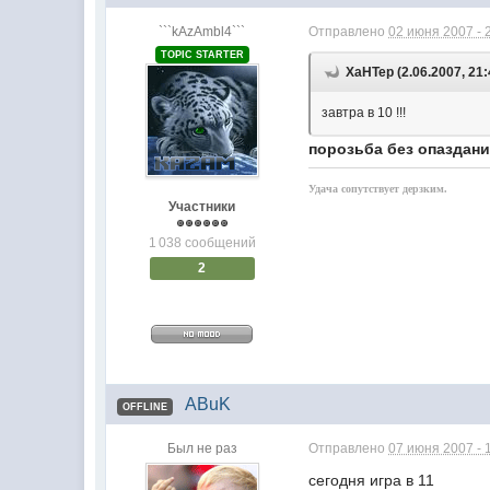
```kAzAmbl4```
Отправлено
02 июня 2007 - 
TOPIC STARTER
XaHTep (2.06.2007, 21:
завтра в 10 !!!
порозьба без опазданий
Удача сопутствует дерзким.
Участники
1 038 сообщений
2
ABuK
OFFLINE
Был не раз
Отправлено
07 июня 2007 - 
сегодня игра в 11