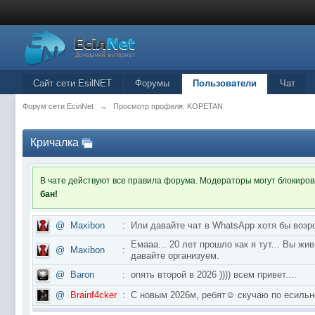
Сайт сети EsilNET
Форумы
Пользователи
Чат
Форум сети EciлNet
→
Просмотр профиля: KOPETAN
Кричалка
В чате действуют все правила форума. Модераторы могут блокиро
бан!
@
Maxibon
:
Или давайте чат в WhatsApp хотя бы возр
Емааа... 20 лет прошло как я тут... Вы ж
@
Maxibon
:
давайте организуем.
@
Baron
:
опять второй в 2026 )))) всем привет....
@
Brainf4cker
:
С новым 2026м, ребят☺️ скучаю по ес