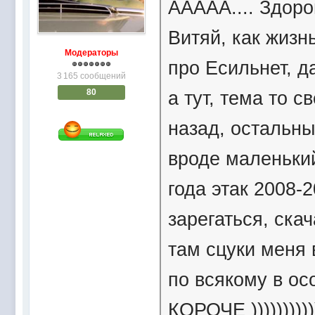
ААААА.... Здоро
Витяй, как жизнь
Модераторы
про Есильнет, д
3 165 сообщений
а тут, тема то с
80
назад, остальны
вроде маленький
года этак 2008-
зарегаться, скач
там сцуки меня 
по всякому в о
КОРОЧЕ )))))))))))