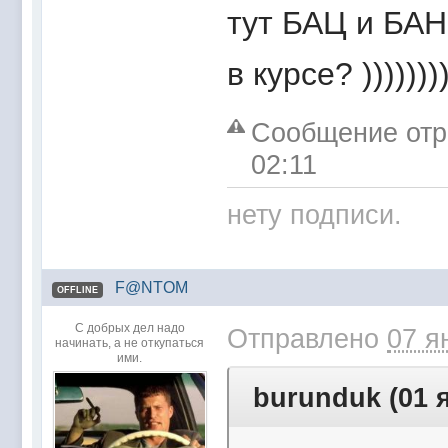
тут БАЦ и БАН 
в курсе? )))))))))
Сообщение отре
02:11
нету подписи.
F@NTOM
OFFLINE
С добрых дел надо
Отправлено
07 я
начинать, а не откупаться
ими.
burunduk (01 я