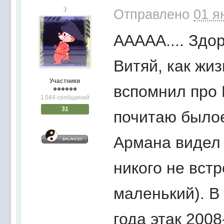
:)
Отправлено
01 я
ААААА.... Здор
Витяй, как жизн
Участники
вспомнил про 
1 044 сообщений
31
почитаю былое..
Армана видел 
никого не встр
маленький). В 
года этак 2008