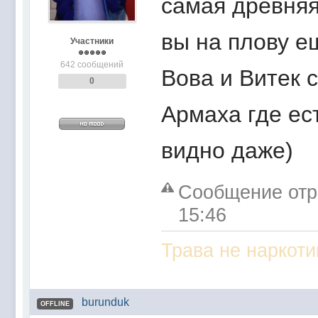
самая древняя
вы на плову е
Участники
642 сообщений
Вова и Витек 
0
Армаха где ест
видно даже)
Сообщение отре
15:46
Трава не наркоти
burunduk
OFFLINE