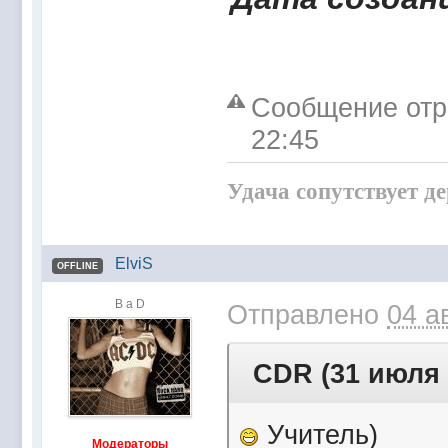
Сообщение отр
22:45
Удача сопутствует д
ElviS
OFFLINE
B a D
Отправлено
04 а
CDR (31 июля 2
Учитель)
Модераторы