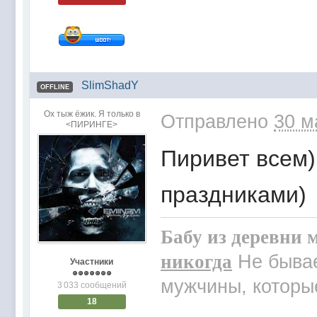
SlimShadY
OFFLINE
Ох тыж ёжик. Я только в
Отправлено
30 м
<ПИРИНГЕ>
Пиривет всем
праздниками)
Бабу из деревни м
никогда
Не бывае
Участники
мужчины, которые
3 033 сообщений
18