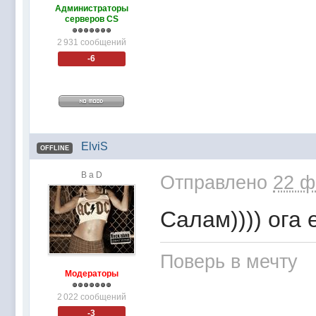
Администраторы
серверов CS
2 931 сообщений
-6
ElviS
OFFLINE
B a D
Отправлено
22 ф
Салам)))) ога 
Поверь в мечту
Модераторы
2 022 сообщений
-3