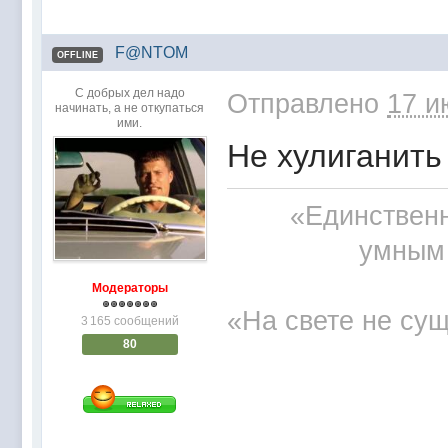
F@NTOM
OFFLINE
С добрых дел надо
Отправлено
17 и
начинать, а не откупаться
ими.
Не хулиганить 
«Единственн
умным 
Модераторы
«На свете не сущ
3 165 сообщений
80