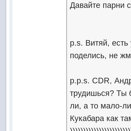
Давайте парни с
p.s. Витяй, ест
поделись, не жми
p.p.s. CDR, Анд
трудишься? Ты 
ли, а то мало-ли
Кукабара как та
)))))))))))))))))))))))