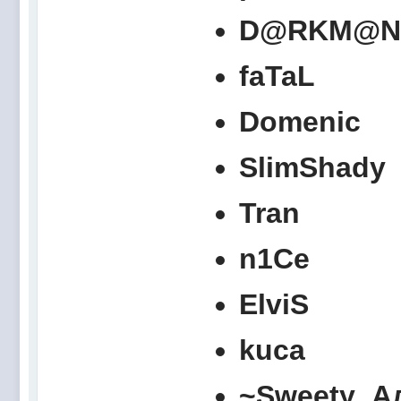
D@RKM@N
faTaL
Domenic
SlimShady
Tran
n1Сe
ElviS
kuca
~Sweety_А