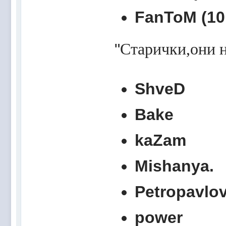
FanToM (10.
"
Старички,они н
ShveD
Bake
kaZam
Mishanya.
Petropavlo
power