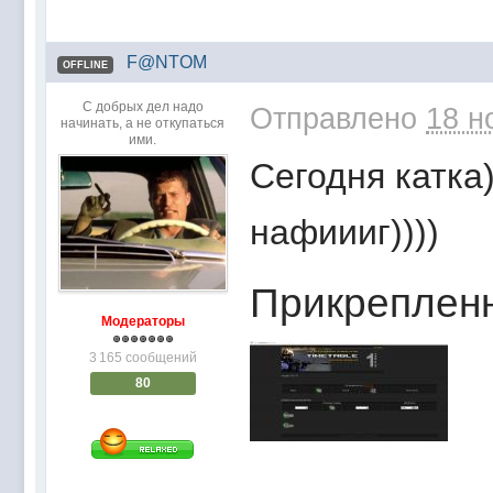
F@NTOM
OFFLINE
С добрых дел надо
Отправлено
18 н
начинать, а не откупаться
ими.
Сегодня катка
нафиииг))))
Прикреплен
Модераторы
3 165 сообщений
80