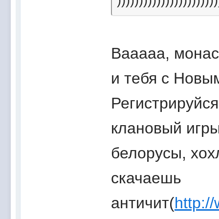
Вааааа, монас
и тебя с Новы
Регистрируйс
клановый игры
белорусы, хох
скачаешь
античит(
http:/