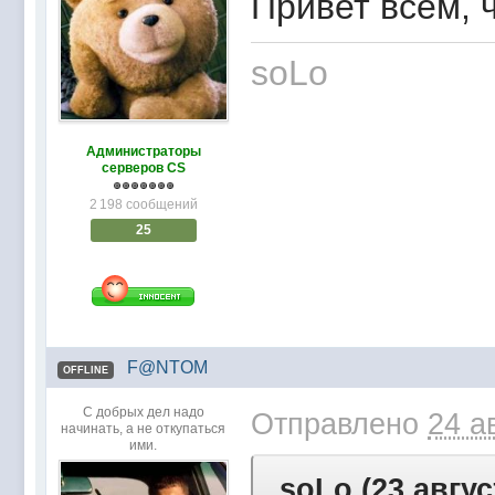
Привет всем, ч
soLo
Администраторы
серверов CS
2 198 сообщений
25
F@NTOM
OFFLINE
С добрых дел надо
Отправлено
24 а
начинать, а не откупаться
ими.
soLo (23 авгус