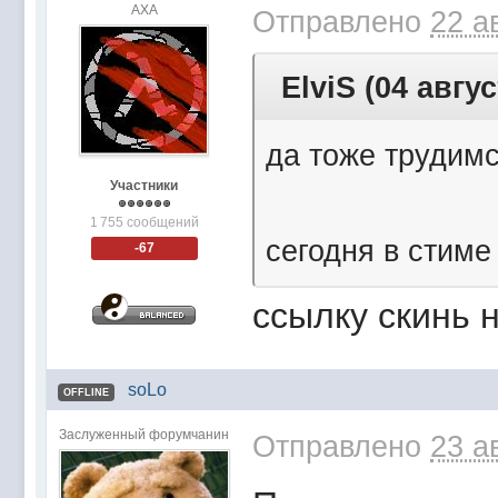
АХА
Отправлено
22 а
ElviS (04 авгус
да тоже трудимс
Участники
1 755 сообщений
сегодня в стиме
-67
ссылку скинь 
soLo
OFFLINE
Заслуженный форумчанин
Отправлено
23 а