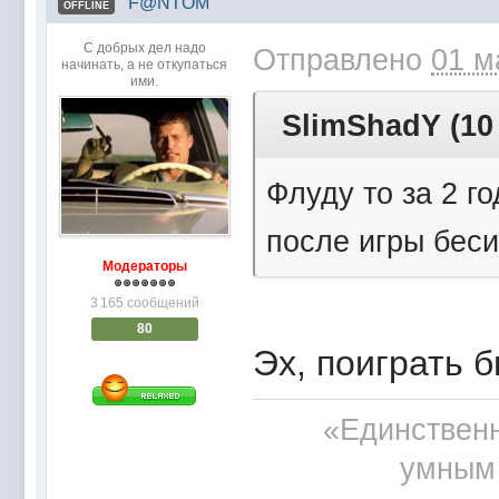
F@NTOM
OFFLINE
С добрых дел надо
Отправлено
01 м
начинать, а не откупаться
ими.
SlimShadY (10 
Флуду то за 2 г
после игры беси
Модераторы
3 165 сообщений
80
Эх, поиграть б
«Единственн
умным 