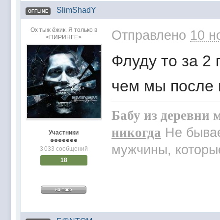
SlimShadY
OFFLINE
Ох тыж ёжик. Я только в
Отправлено
10 н
<ПИРИНГЕ>
Флуду то за 2 
чем мы после 
Бабу из деревни м
никогда
Не бывае
Участники
мужчины, которые
3 033 сообщений
18