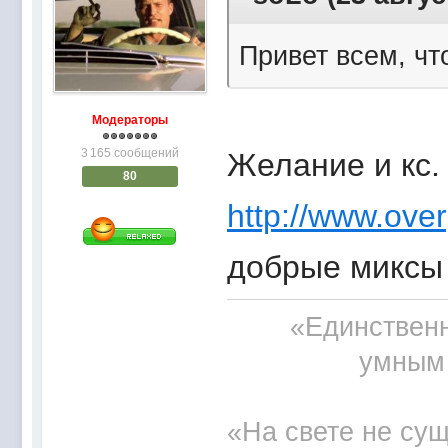
Привет всем, что
Модераторы
3 165 сообщений
Желание и кс.
80
http://www.over
добрые миксы
«Единственн
умным 
«На свете не сущ