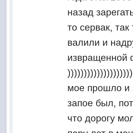
назад зарегат
то сервак, так
валили и надр
извращенной
)))))))))))))))))
мое прошло и 
запое был, по
что дорогу мо