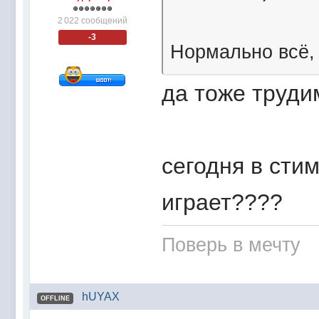
2 022 сообщений
-3
Нормально всё,
да тоже труди
сегодня в стим
играет????
Поверь в мечту
hUYAX
OFFLINE