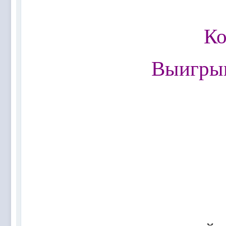
@
Mantred
:
Люди подскажите в еслилке интернет раб
@
zest
:
всех с наступающим новым 2022 годом!!! Ура 
Ко
@
Melwood
:
Добрый день)
@
F@NTOM
:
@Baron Только если девчонки пойдут)
Выигрыв
@
F@NTOM
:
@CDR Все дети уже выросли))) мужчинам
@
F@NTOM
:
@Erlan 18.12.2021 снова играли в клубе)))