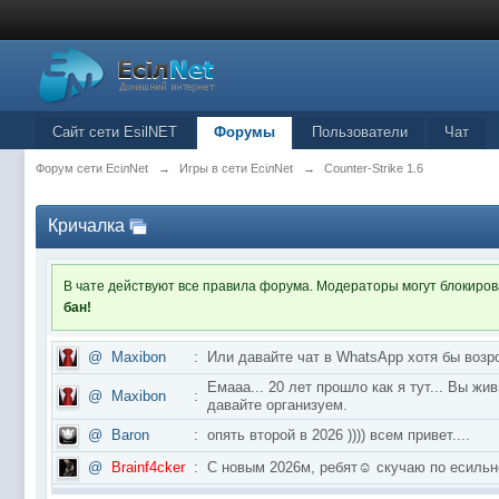
Сайт сети EsilNET
Форумы
Пользователи
Чат
Форум сети EciлNet
→
Игры в сети EciлNet
→
Counter-Strike 1.6
Кричалка
В чате действуют все правила форума. Модераторы могут блокиро
бан!
@
Maxibon
:
Или давайте чат в WhatsApp хотя бы возр
Емааа... 20 лет прошло как я тут... Вы ж
@
Maxibon
:
давайте организуем.
@
Baron
:
опять второй в 2026 )))) всем привет....
@
Brainf4cker
:
С новым 2026м, ребят☺️ скучаю по ес