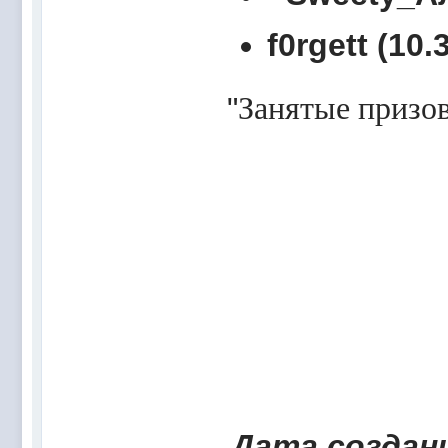
f0rgett (10.
"
Занятые призов
Дата создани