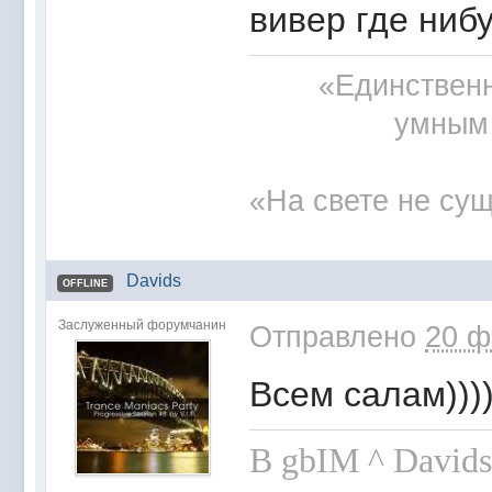
вивер где нибу
«Единственн
умным 
«На свете не сущ
Davids
OFFLINE
Заслуженный форумчанин
Отправлено
20 ф
Всем салам)))
B gbIM ^ Davids