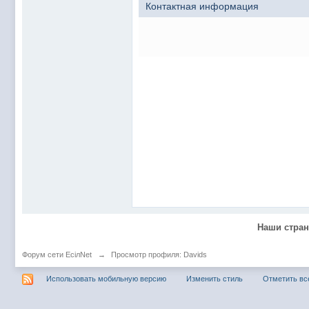
@
Baron
:
пару раз в год надо оставлять хоть какой-
Контактная информация
@
Silver
:
Всем ку. Мобилизованные в Петропавловс
@hUYAX Макс)))) ты ж в группе по кс) пиши
@
F@NTOM
:
дома поиграю)
@
hUYAX
:
@F@NTOM чё в кс больше не зовёшь
@
hUYAX
:
хе-хе
@
F@NTOM
:
Салам!
@
De@g
:
Всем привет
@
KOTNOR
:
Spider
@
demiurg
:
Все умерло. А когда то было так весело ту
@F@NTOM жёны не поймут
, а так я за
@
Baron
:
@
Mantred
:
Хорошо что радио работает у есилки, можн
Наши стра
@
Mantred
:
Приринг то живой?
@
ORT
:
локалка только чуть чуть
Форум сети EciлNet
→
Просмотр профиля: Davids
@
Mantred
:
Жаль, ну хоть форум работает)))
Использовать мобильную версию
Изменить стиль
Отметить вс
@
king
:
нет