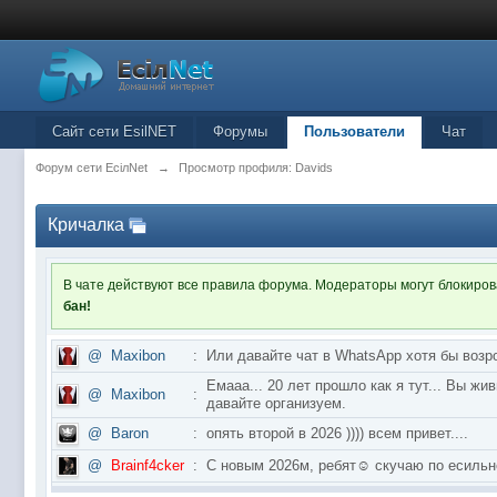
Сайт сети EsilNET
Форумы
Пользователи
Чат
Форум сети EciлNet
→
Просмотр профиля: Davids
Кричалка
В чате действуют все правила форума. Модераторы могут блокиро
бан!
@
Maxibon
:
Или давайте чат в WhatsApp хотя бы возр
Емааа... 20 лет прошло как я тут... Вы ж
@
Maxibon
:
давайте организуем.
@
Baron
:
опять второй в 2026 )))) всем привет....
@
Brainf4cker
:
С новым 2026м, ребят☺️ скучаю по ес