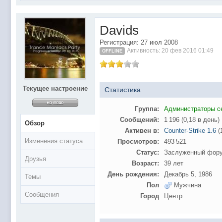
@
Baron
:
поддерживаем активность ..... ))))
@
IceMan
:
в разделе Counter Strike 1.6
Davids
@
IceMan
:
верните тему In$ide xD
Регистрация: 27 июл 2008
С новым 2025 годом
@
paranoid
:
Активность: 20 фев 2016 01:49
OFFLINE
@
Baron
:
блин, совсем забыл )))) второй в 2024 ))))
@
Erlan
:
первый в 2024
@
Салоник
:
Всем салам алейкум!!! Ну здравствуй мое
Текущее настроение
Статистика
@
CDR
:
Что за перекличка тут у вас?
Группа:
Администраторы с
@
demiurg
:
Третий в 2023
Сообщений:
1 196 (0,18 в день)
Обзор
второй в 2023
@
bodr
:
Активен в:
Counter-Strike 1.6
(
Изменения статуса
Просмотров:
493 521
@
Baron
:
первый в 2023 )
Статус:
Заслуженный фор
@F@NTOM
@
CDR
:
Друзья
Возраст:
39 лет
@Baron Воистину!
@
CDR
:
День рождения:
Декабрь 5, 1986
Темы
Пол
Мужчина
@
Gerion
:
Сообщения
Город
Центр
Ы!! Многоуважаемые Чатлане! могет кто в 
@
Chikitos
:
образом) оплачивать услуги тырнета чрез