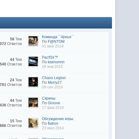
(02 мая 2025 - 16:14 )
(29 марта 2025 - 23:18 )
(08 февраля 2024 - 18:52 )
(26 января 2024 - 09:54 )
Команда ``4peux``
58
Тем
По
F@NTOM
 072
Ответов
(26 августа 2023 - 03:36 )
01 мая 2018
(02 мая 2023 - 15:11 )
Pac!f1k™
44
Тем
По
ksenonnn
(27 марта 2023 - 15:33 )
 540
Ответов
28 янв 2015
(22 марта 2023 - 16:38 )
Chaos Legion
24
Тем
(01 марта 2023 - 14:53 )
По
Merry27
 791
Ответов
09 сен 2016
(28 декабря 2022 - 16:28 )
(28 декабря 2022 - 16:27 )
Cкрины
44
Тем
По
Groove
 436
Ответов
(27 декабря 2022 - 02:34 )
17 фев 2016
м) оплачивать услуги тырнета
(30 октября 2022 - 14:31 )
Обсуждение игры.
15
Тем
По
flatron
 886
Ответов
23 июл 2014
(17 октября 2022 - 11:06 )
(04 октября 2022 - 15:30 )