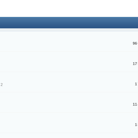
024 ))))
96
твуй мое первое окно в неизведанное! Давненько не виделись)
17
1
 2
11
ет кто в курсе, или разъяснит! Не нашел нигде могу ли (и каким образо
 home bank
1
ть какой-нибудь комментарий! чатик живи...