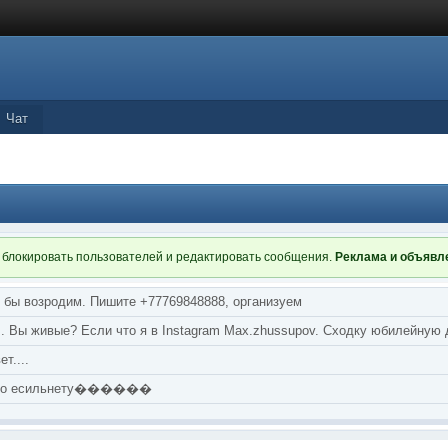
Чат
 блокировать пользователей и редактировать сообщения.
Реклама и объяв
я бы возродим. Пишите +77769848888, организуем
т... Вы живые? Если что я в Instagram Max.zhussupov. Сходку юбилейную
т....
аю по есильнету������