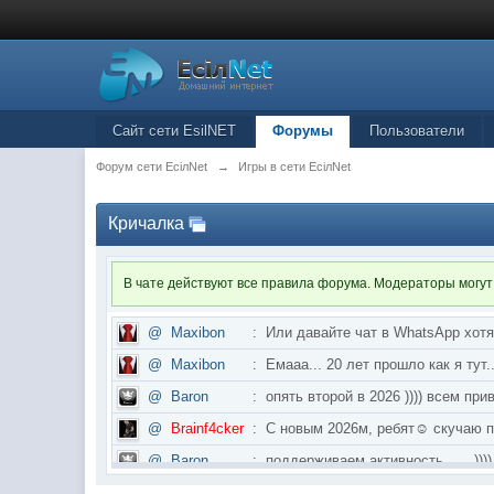
Сайт сети EsilNET
Форумы
Пользователи
Форум сети EciлNet
→
Игры в сети EciлNet
Кричалка
В чате действуют все правила форума. Модераторы могут
@
Maxibon
:
Или давайте чат в WhatsApp хот
@
Maxibon
:
Емааа... 20 лет прошло как я ту
@
Baron
:
опять второй в 2026 )))) всем приве
@
Brainf4cker
:
С новым 2026м, ребят☺️ скуч
@
Baron
:
поддерживаем активность ..... ))))
@
IceMan
:
в разделе Counter Strike 1.6