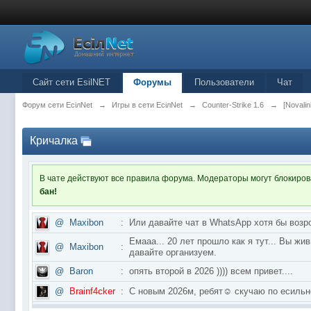
Сайт сети EsilNET
Форумы
Пользователи
Чат
Форум сети EciлNet
→
Игры в сети EciлNet
→
Counter-Strike 1.6
→
[Novalin
Кричалка
В чате действуют все правила форума. Модераторы могут блокиро
бан!
@
Maxibon
:
Или давайте чат в WhatsApp хотя бы возр
Емааа... 20 лет прошло как я тут... Вы ж
@
Maxibon
:
давайте организуем.
@
Baron
:
опять второй в 2026 )))) всем привет....
@
Brainf4cker
:
С новым 2026м, ребят☺️ скучаю по ес