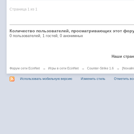
@
Baron
:
пару раз в год надо оставлять хоть какой-
Страница 1 из 1
@
Silver
:
Всем ку. Мобилизованные в Петропавловс
@hUYAX Макс)))) ты ж в группе по кс) пиши
@
F@NTOM
:
дома поиграю)
@
hUYAX
:
@F@NTOM чё в кс больше не зовёшь
Количество пользователей, просматривающих этот фору
0 пользователей, 1 гостей, 0 анонимных
@
hUYAX
:
хе-хе
@
F@NTOM
:
Салам!
@
De@g
:
Всем привет
Наши стра
@
KOTNOR
:
Spider
Форум сети EciлNet
→
Игры в сети EciлNet
→
Counter-Strike 1.6
→
[Novalin
@
demiurg
:
Все умерло. А когда то было так весело ту
Использовать мобильную версию
Изменить стиль
Отметить вс
@F@NTOM жёны не поймут
, а так я за
@
Baron
:
@
Mantred
:
Хорошо что радио работает у есилки, можн
@
Mantred
:
Приринг то живой?
@
ORT
:
локалка только чуть чуть
@
Mantred
:
Жаль, ну хоть форум работает)))
@
king
:
нет