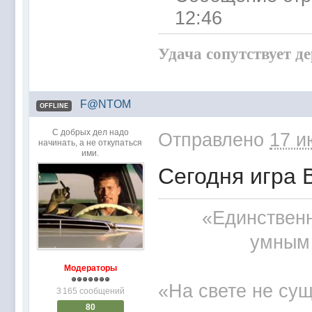
12:46
Удача сопутствует д
F@NTOM
OFFLINE
С добрых дел надо
Отправлено
17 и
начинать, а не откупаться
ими.
Сегодня игра В 2
«Единственн
умным 
Модераторы
«На свете не сущ
3 165 сообщений
80