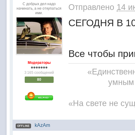
С добрых дел надо
Отправлено
14 и
начинать, а не откупаться
ими.
СЕГОДНЯ В 10 игра
Все чтобы при
Модераторы
«Единственн
3 165 сообщений
80
умным 
«На свете не сущ
kAzAm
OFFLINE