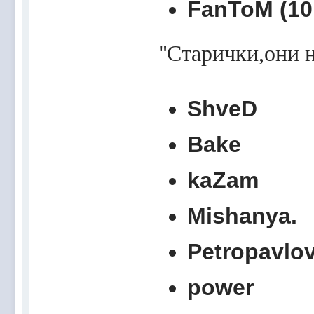
FanToM (10.
"
Старички,они н
ShveD
Bake
kaZam
Mishanya.
Petropavlo
power