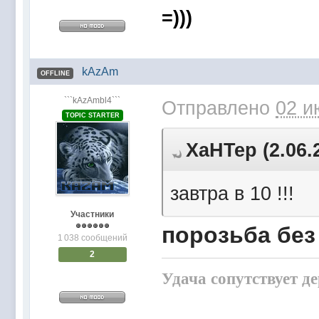
=)))
kAzAm
OFFLINE
```kAzAmbl4```
Отправлено
02 и
TOPIC STARTER
XaHTep (2.06.
завтра в 10 !!!
Участники
порозьба без 
1 038 сообщений
2
Удача сопутствует д