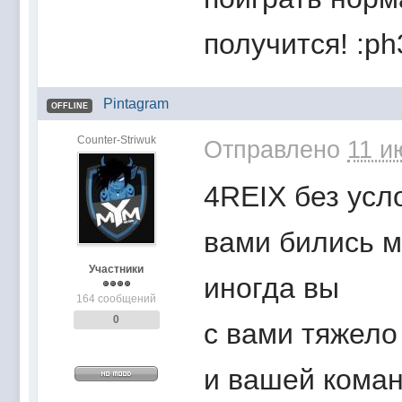
получится! :ph
Pintagram
OFFLINE
Counter-Striwuk
Отправлено
11 и
4REIX без усл
вами бились м
Участники
иногда вы
164 сообщений
0
с вами тяжело
и вашей кома