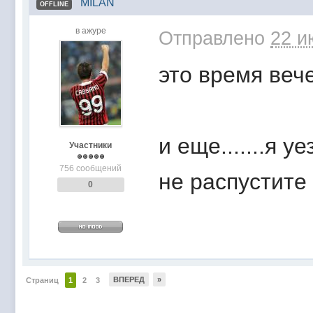
MILAN
OFFLINE
в ажуре
Отправлено
22 и
это время веч
и еще.......я 
Участники
756 сообщений
не распустите
0
ВПЕРЕД
»
Страниц
1
2
3