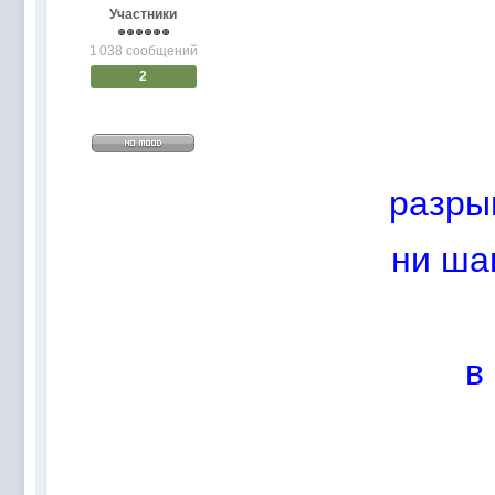
@
Baron
:
пару раз в год надо оставлять хоть какой-
Участники
@
Silver
:
Всем ку. Мобилизованные в Петропавловс
1 038 сообщений
@hUYAX Макс)))) ты ж в группе по кс) пиши
@
F@NTOM
:
2
дома поиграю)
@
hUYAX
:
@F@NTOM чё в кс больше не зовёшь
@
hUYAX
:
хе-хе
@
F@NTOM
:
Салам!
разры
@
De@g
:
Всем привет
@
KOTNOR
:
Spider
ни ша
@
demiurg
:
Все умерло. А когда то было так весело ту
@F@NTOM жёны не поймут
, а так я за
@
Baron
:
@
Mantred
:
Хорошо что радио работает у есилки, можн
в
@
Mantred
:
Приринг то живой?
@
ORT
:
локалка только чуть чуть
@
Mantred
:
Жаль, ну хоть форум работает)))
@
king
:
нет