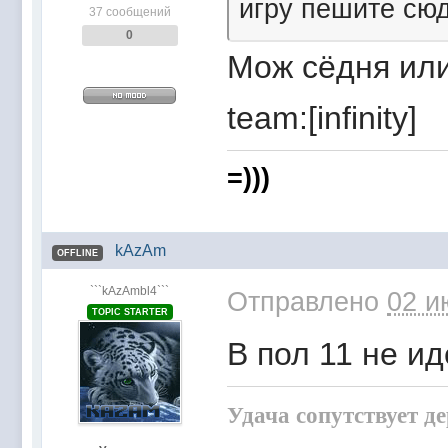
игру пешите сюда
37 сообщений
0
Мож сёдня или
team:[infinity]
=)))
kAzAm
OFFLINE
```kAzAmbl4```
Отправлено
02 и
TOPIC STARTER
В пол 11 не ид
Удача сопутствует д