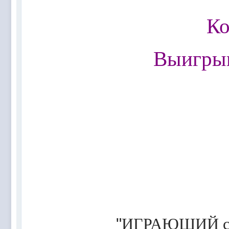
@
Mantred
:
Люди подскажите в еслилке интернет раб
Ко
@
zest
:
всех с наступающим новым 2022 годом!!! Ура 
@
Melwood
:
Добрый день)
@
F@NTOM
:
@Baron Только если девчонки пойдут)
Выигрыв
@
F@NTOM
:
@CDR Все дети уже выросли))) мужчинам
@
F@NTOM
:
@Erlan 18.12.2021 снова играли в клубе)))
"
ИГРАЮЩИЙ сос