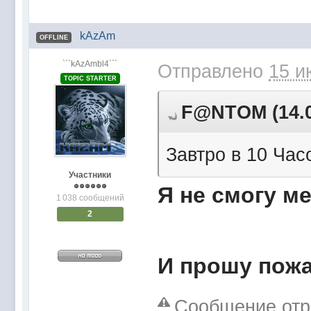
kAzAm
OFFLINE
```kAzAmbl4```
Отправлено
15 и
TOPIC STARTER
F@NTOM (14.06
Завтро в 10 Часо
Участники
Я не смогу ме
1 038 сообщений
2
И прошу пожа
Сообщение отр