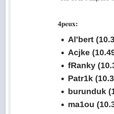
4peux:
Al'bert (10.
Acjke (10.49
fRanky (10.
Patr1k (10.3
burunduk (1
ma1ou (10.3