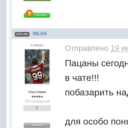
MILAN
OFFLINE
в ажуре
Отправлено
19 и
Пацаны сегодн
в чате!!!
побазарить над
Участники
756 сообщений
0
для особо пон