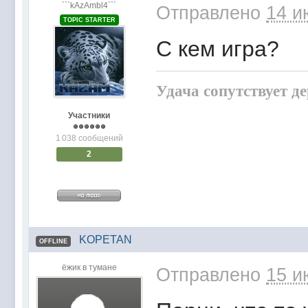
```kAzAmbl4```
Отправлено
14 и
TOPIC STARTER
С кем игра?
Удача сопутствует д
Участники
1 038 сообщений
2
KOPETAN
OFFLINE
ёжик в тумане
Отправлено
15 и