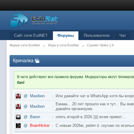
Сайт сети EsilNET
Форумы
Пользователи
Чат
Форум сети EciлNet
→
Игры в сети EciлNet
→
Counter-Strike 1.6
Кричалка
В чате действуют все правила форума. Модераторы могут блокиро
бан!
@
Maxibon
:
Или давайте чат в WhatsApp хотя бы возр
Емааа... 20 лет прошло как я тут... Вы ж
@
Maxibon
:
давайте организуем.
@
Baron
:
опять второй в 2026 )))) всем привет....
@
Brainf4cker
:
С новым 2026м, ребят☺️ скучаю по ес