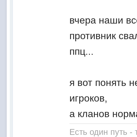
вчера наши вс
противник свал
ппц...
я вот понять 
игроков,
а кланов норм
Есть один путь -