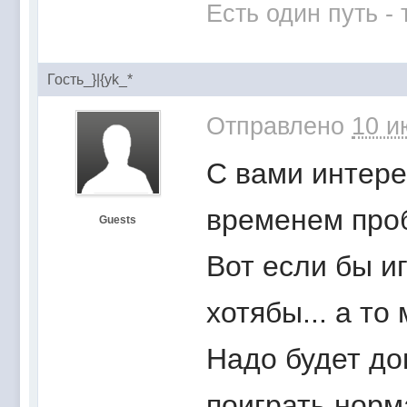
Есть один путь -
Гость_}|{yk_*
Отправлено
10 и
С вами интерес
временем проб
Guests
Вот если бы иг
хотябы... а то
Надо будет до
поиграть норм