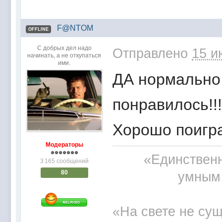
F@NTOM
OFFLINE
С добрых дел надо
Отправлено
15 и
начинать, а не откупаться
ими.
ДА нормально 
понравилось!!
Хорошо поигр
Модераторы
«Единственн
3 165 сообщений
80
умным 
«На свете не сущ