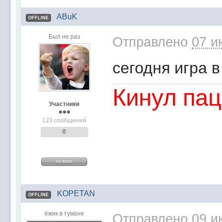
ABuK
OFFLINE
Был не раз
Отправлено
07 и
сегодня игра в
Кинул пац
Участники
123 сообщений
0
KOPETAN
OFFLINE
ёжик в тумане
Отправлено
09 и