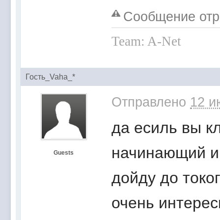
Сообщение отре
Team: A-Net
Гость_Vaha_*
Отправлено
12 и
да есиль вы к
начинающий иг
Guests
дойду до токо
очень интерес