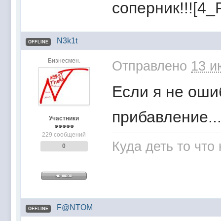
соперник!!![4_
N3k1t
OFFLINE
Бизнесмен.
Отправлено
13 и
Если я не оши
прибавление...
Участники
229 сообщений
Куда деть то что
0
F@NTOM
OFFLINE