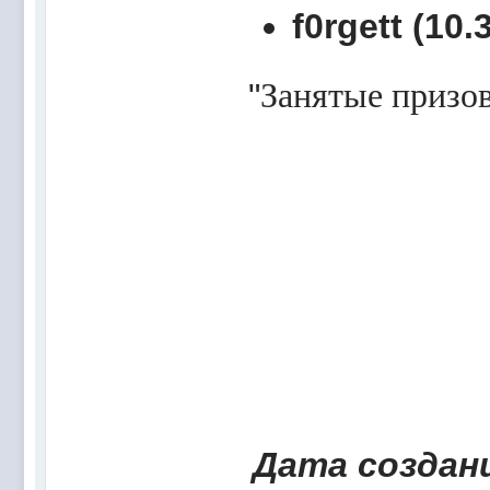
f0rgett (10.
"
Занятые призов
Дата создани