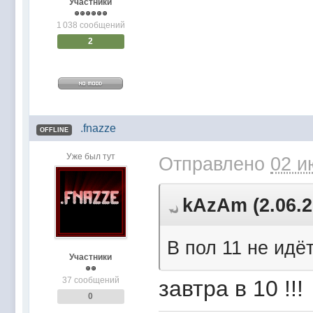
Участники
1 038 сообщений
2
.fnazze
OFFLINE
Уже был тут
Отправлено
02 и
kAzAm (2.06.2
В пол 11 не идёт
Участники
37 сообщений
завтра в 10 !!!
0