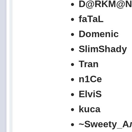
D@RKM@N
faTaL
Domenic
SlimShady
Tran
n1Сe
ElviS
kuca
~Sweety_А