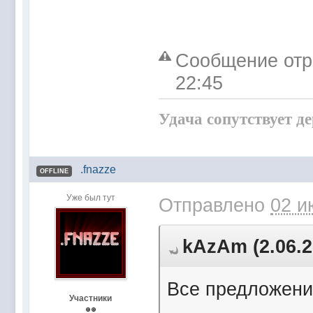
Сообщение отр
22:45
Удача сопутствует д
.fnazze
OFFLINE
Уже был тут
Отправлено
02 и
kAzAm (2.06.2
Все предложени
Участники