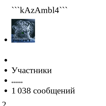
```kAzAmbl4```
(26 августа 2023 - 03:36 
@
Салоник
:
Давненько не виделись)
@
CDR
:
(02 мая 2023 - 15:11 )
Что
@
demiurg
:
(27 марта 2023 - 15:33 )
Т
Участники
@
bodr
:
(22 марта 2023 - 16:38 )
в
1 038 сообщений
2