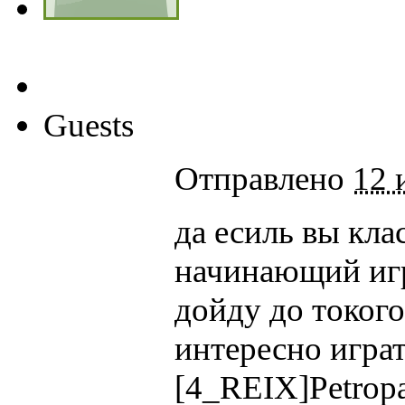
Guests
Отправлено
12 
да есиль вы кла
начинающий игр
дойду до токого
интересно игра
[4_REIX]Petropa