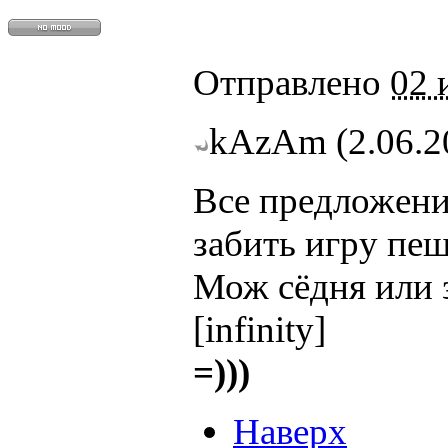
Отправлено
02 
kAzAm (2.06.20
Все предложени
забить игру пеш
Мож сёдня или з
[infinity]
=)))
Наверх