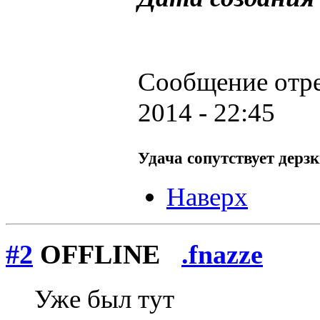
Сообщение отр
@
F@NTOM
:
(18 декабря 2021 - 23:27 
2014 - 22:45
Удача сопутствует дерз
Наверх
#2
OFFLINE
.fnazze
Уже был тут