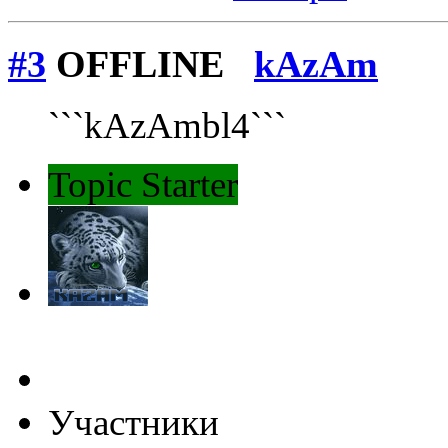
#3
OFFLINE
kAzAm
```kAzAmbl4```
Topic Starter
Участники