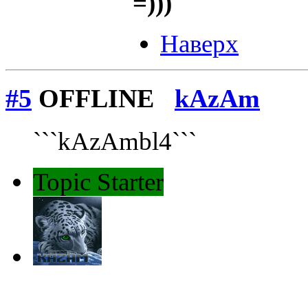
=)))
Наверх
#5
OFFLINE
kAzAm
```kAzAmbl4```
Topic Starter