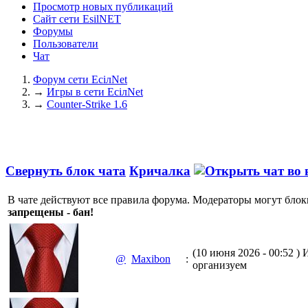
Просмотр новых публикаций
Сайт сети EsilNET
Форумы
Пользователи
Чат
Форум сети EciлNet
→
Игры в сети EciлNet
→
Counter-Strike 1.6
Свернуть блок чата
Кричалка
В чате действуют все правила форума. Модераторы могут блок
запрещены - бан!
(10 июня 2026 - 00:52 )
И
@
Maxibon
:
организуем