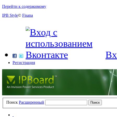
Перейти к содержимому
IPB Style
©
Fisana
Вх
Регистрация
Поиск
Расширенный