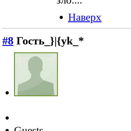
Наверх
#8
Гость_}|{yk_*
Guests