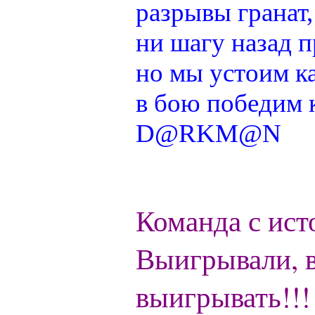
@
Chikitos
:
разрывы гранат
нигде могу ли (и каким
ни шагу назад п
но мы устоим к
@
Baron
:
(17 октября 2022 - 11:06 
в бою победим 
D@RKM@N
@
Silver
:
(04 октября 2022 - 15:30 
Команда с ист
(16 июля 2022 - 22:27 )
@
@
F@NTOM
:
Выигрывали, 
клубы эти) лучше на fas
выигрывать!!!