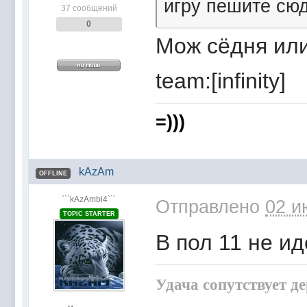
игру пешите сюда
37 сообщений
0
Мож сёдня или
team:[infinity]
=)))
kAzAm
OFFLINE
```kAzAmbl4```
Отправлено
02 и
TOPIC STARTER
В пол 11 не ид
Удача сопутствует д