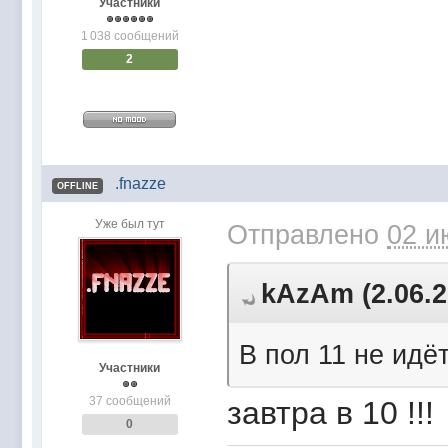
Участники
1 038 сообщений
2
.fnazze
OFFLINE
Уже был тут
Отправлено
02 и
kAzAm (2.06.2
В пол 11 не идёт
Участники
37 сообщений
завтра в 10 !!!
0