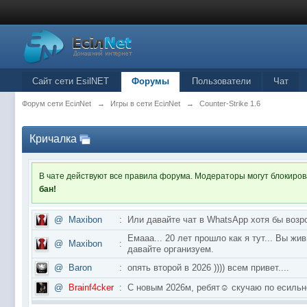
Сайт сети EsilNET
Форумы
Пользователи
Чат
Форум сети EciлNet
→
Игры в сети EciлNet
→
Counter-Strike 1.6
Кричалка
В чате действуют все правила форума. Модераторы могут блокиро
бан!
@
Maxibon
:
Или давайте чат в WhatsApp хотя бы возр
Емааа... 20 лет прошло как я тут... Вы ж
@
Maxibon
:
давайте организуем.
@
Baron
:
опять второй в 2026 )))) всем привет....
@
Brainf4cker
:
С новым 2026м, ребят☺️ скучаю по ес