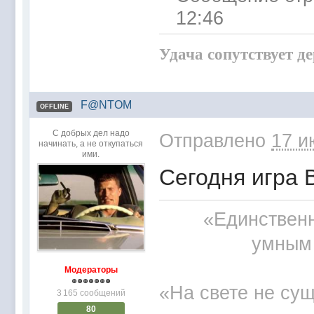
12:46
Удача сопутствует д
F@NTOM
OFFLINE
С добрых дел надо
Отправлено
17 и
начинать, а не откупаться
ими.
Сегодня игра В 2
«Единственн
умным 
Модераторы
«На свете не сущ
3 165 сообщений
80