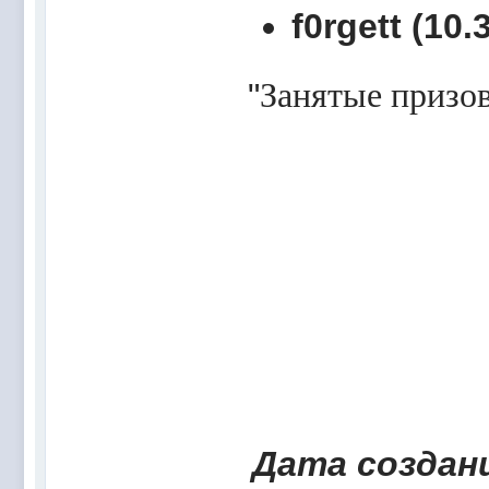
f0rgett (10.
"
Занятые призов
Дата создани