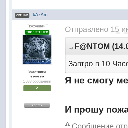
kAzAm
OFFLINE
```kAzAmbl4```
Отправлено
15 и
TOPIC STARTER
F@NTOM (14.06
Завтро в 10 Часо
Участники
Я не смогу ме
1 038 сообщений
2
И прошу пожа
Сообщение отр