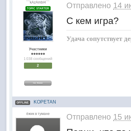
```kAzAmbl4```
Отправлено
14 и
TOPIC STARTER
С кем игра?
Удача сопутствует д
Участники
1 038 сообщений
2
KOPETAN
OFFLINE
ёжик в тумане
Отправлено
15 и