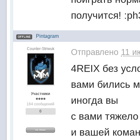
получится! :ph
Pintagram
OFFLINE
Counter-Striwuk
Отправлено
11 и
4REIX без усл
вами бились м
Участники
иногда вы
164 сообщений
0
с вами тяжело
и вашей кома