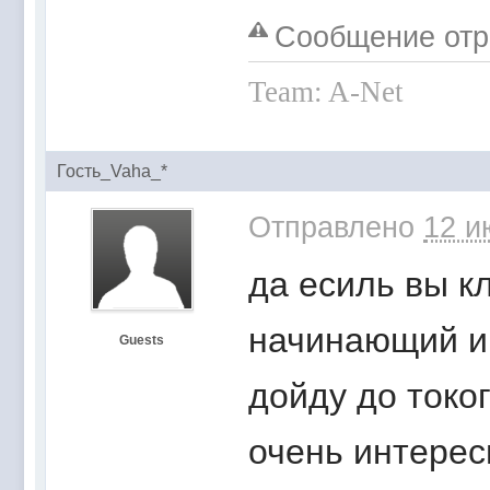
Сообщение отре
Team: A-Net
Гость_Vaha_*
Отправлено
12 и
да есиль вы к
начинающий иг
Guests
дойду до токо
очень интерес