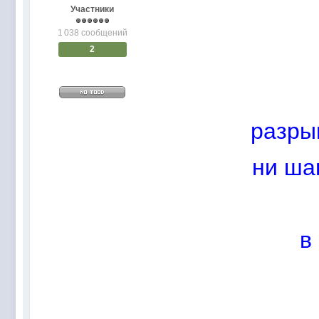
@
Baron
:
пару раз в год надо оставлять хоть какой-
Участники
@
Silver
:
Всем ку. Мобилизованные в Петропавловс
1 038 сообщений
@hUYAX Макс)))) ты ж в группе по кс) пиши
@
F@NTOM
:
2
дома поиграю)
@
hUYAX
:
@F@NTOM чё в кс больше не зовёшь
@
hUYAX
:
хе-хе
@
F@NTOM
:
Салам!
разры
@
De@g
:
Всем привет
@
KOTNOR
:
Spider
ни ша
@
demiurg
:
Все умерло. А когда то было так весело ту
@F@NTOM жёны не поймут
, а так я за
@
Baron
:
@
Mantred
:
Хорошо что радио работает у есилки, можн
в
@
Mantred
:
Приринг то живой?
@
ORT
:
локалка только чуть чуть
@
Mantred
:
Жаль, ну хоть форум работает)))
@
king
:
нет