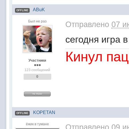
ABuK
OFFLINE
Был не раз
Отправлено
07 и
сегодня игра в
Кинул пац
Участники
123 сообщений
0
KOPETAN
OFFLINE
ёжик в тумане
Отправлено
09 и