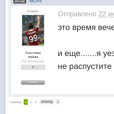
MILAN
OFFLINE
в ажуре
Отправлено
22 и
это время веч
и еще.......я 
Участники
756 сообщений
не распустите
0
ВПЕРЕД
»
Страниц
1
2
3