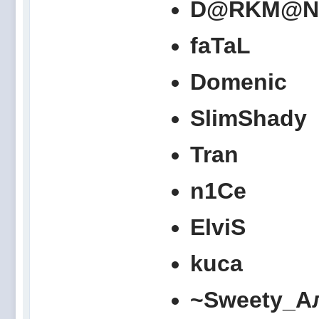
D@RKM@N
faTaL
Domenic
SlimShady
Tran
n1Сe
ElviS
kuca
~Sweety_А