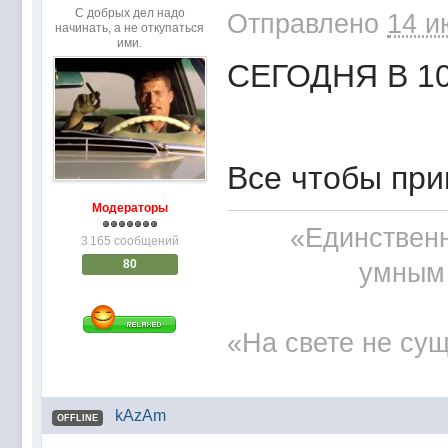
С добрых дел надо
Отправлено
14 и
начинать, а не откупаться
ими.
СЕГОДНЯ В 10 игра
Все чтобы при
Модераторы
«Единственн
3 165 сообщений
80
умным 
«На свете не сущ
kAzAm
OFFLINE