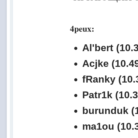
4peux:
Al'bert (10.
Acjke (10.49
fRanky (10.
Patr1k (10.3
burunduk (1
ma1ou (10.3