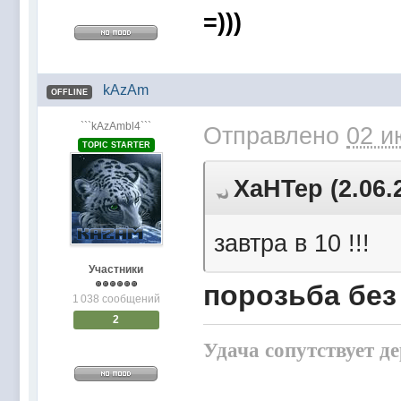
=)))
kAzAm
OFFLINE
```kAzAmbl4```
Отправлено
02 и
TOPIC STARTER
XaHTep (2.06.
завтра в 10 !!!
Участники
порозьба без 
1 038 сообщений
2
Удача сопутствует д