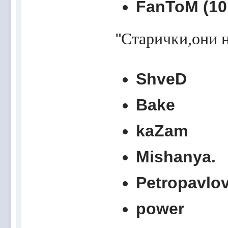
FanToM (10.
"
Старички,они н
ShveD
Bake
kaZam
Mishanya.
Petropavlo
power