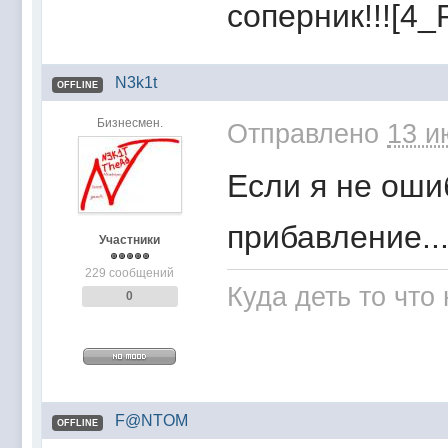
соперник!!![4_
N3k1t
OFFLINE
Бизнесмен.
Отправлено
13 и
Если я не оши
прибавление...
Участники
229 сообщений
Куда деть то что
0
F@NTOM
OFFLINE