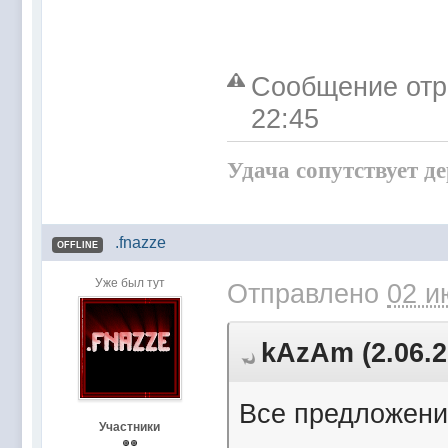
Сообщение отр
22:45
Удача сопутствует д
.fnazze
OFFLINE
Уже был тут
Отправлено
02 и
kAzAm (2.06.2
Все предложени
Участники