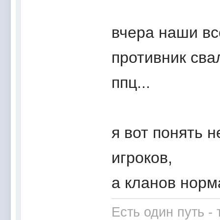
вчера наши вс
противник свал
ппц...
я вот понять 
игроков,
а кланов норм
Есть один путь -