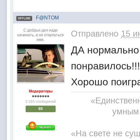
F@NTOM
OFFLINE
С добрых дел надо
Отправлено
15 и
начинать, а не откупаться
ими.
ДА нормально 
понравилось!!
Хорошо поигр
Модераторы
«Единственн
3 165 сообщений
80
умным 
«На свете не сущ