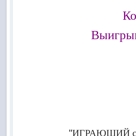
@
Mantred
:
Люди подскажите в еслилке интернет раб
Ко
@
zest
:
всех с наступающим новым 2022 годом!!! Ура 
@
Melwood
:
Добрый день)
@
F@NTOM
:
@Baron Только если девчонки пойдут)
Выигрыв
@
F@NTOM
:
@CDR Все дети уже выросли))) мужчинам
@
F@NTOM
:
@Erlan 18.12.2021 снова играли в клубе)))
"
ИГРАЮЩИЙ сос