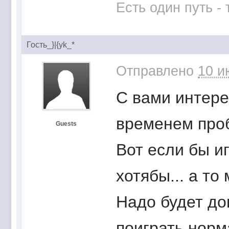
Есть один путь -
Гость_}|{yk_*
Отправлено
10 и
С вами интерес
временем проб
Guests
Вот если бы иг
хотябы... а то
Надо будет до
поиграть норм