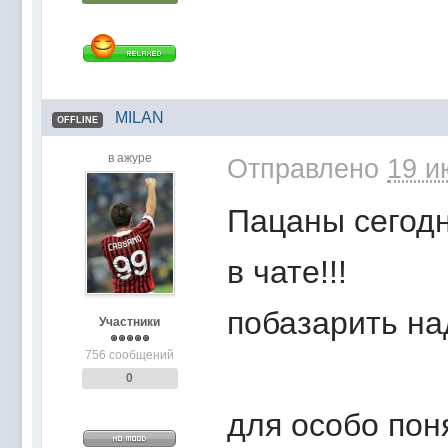
MILAN
OFFLINE
в ажуре
Отправлено
19 и
Пацаны сегодн
в чате!!!
побазарить над
Участники
756 сообщений
0
для особо пон