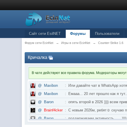
Сайт сети EsilNET
Форумы
Пользователи
Форум сети EciлNet
→
Игры в сети EciлNet
→
Counter-Strike 1.6
Кричалка
В чате действуют все правила форума. Модераторы могут
@
Maxibon
:
Или давайте чат в WhatsApp хот
@
Maxibon
:
Емааа... 20 лет прошло как я ту
@
Baron
:
опять второй в 2026 )))) всем приве
@
Brainf4cker
:
С новым 2026м, ребят☺️ скуч
@
Baron
:
поддерживаем активность ..... ))))
@
IceMan
:
в разделе Counter Strike 1.6