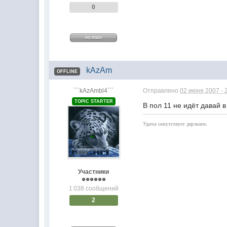
0
kAzAm
OFFLINE
```kAzAmbl4```
Отправлено
02 июня 2007 - 
TOPIC STARTER
В пол 11 не идёт давай в 
Удача сопутствует дерзким.
Участники
1 038 сообщений
2