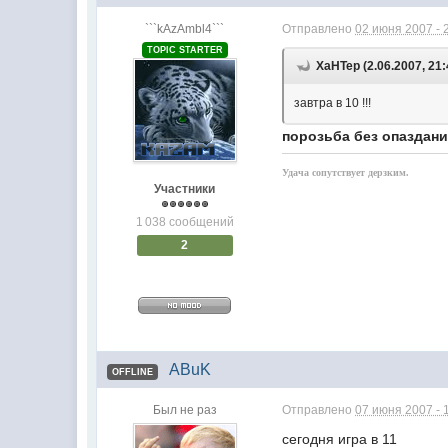
```kAzAmbl4```
Отправлено
02 июня 2007 - 
TOPIC STARTER
XaHTep (2.06.2007, 21:
завтра в 10 !!!
порозьба без опазданий
Удача сопутствует дерзким.
Участники
1 038 сообщений
2
ABuK
OFFLINE
Был не раз
Отправлено
07 июня 2007 - 
сегодня игра в 11