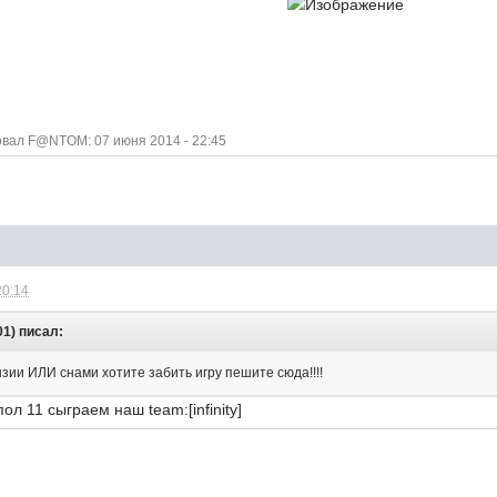
вал F@NTOM: 07 июня 2014 - 22:45
20:14
01) писал:
зии ИЛИ снами хотите забить игру пешите сюда!!!!
ол 11 сыграем наш team:[infinity]