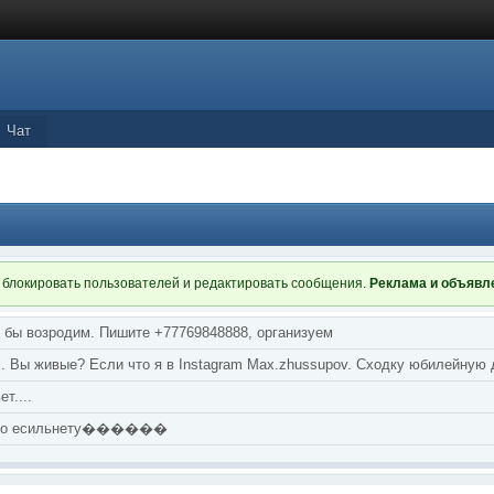
Чат
 блокировать пользователей и редактировать сообщения.
Реклама и объяв
я бы возродим. Пишите +77769848888, организуем
т... Вы живые? Если что я в Instagram Max.zhussupov. Сходку юбилейную
т....
аю по есильнету������