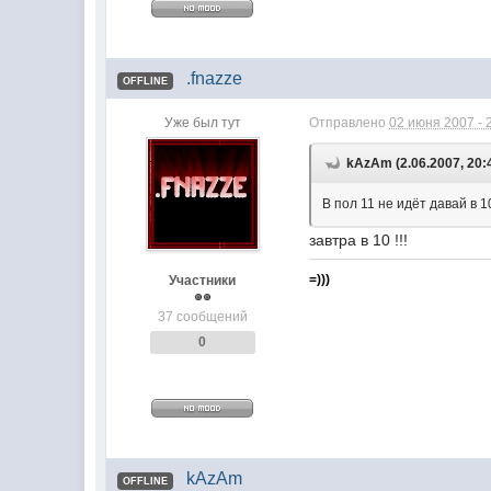
.fnazze
OFFLINE
Уже был тут
Отправлено
02 июня 2007 - 
kAzAm (2.06.2007, 20:
В пол 11 не идёт давай в 10
завтра в 10 !!!
=)))
Участники
37 сообщений
0
kAzAm
OFFLINE