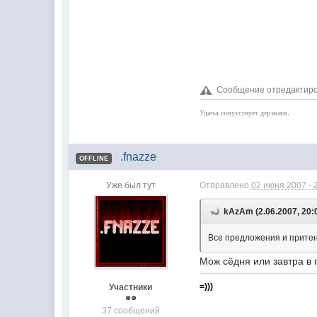
Сообщение отредактиро
Удача сопутствует дерзким.
.fnazze
OFFLINE
Уже был тут
Отправлено
02 июня 2007 - 
kAzAm (2.06.2007, 20:
Все предложения и притен
Мож сёдня или завтра в п
=)))
Участники
37 сообщений