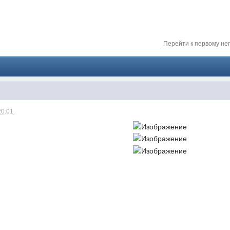
024 ))))
Перейти к первому н
твуй мое первое окно в неизведанное! Давненько не виделись)
20:01
ет кто в курсе, или разъяснит! Не нашел нигде могу ли (и каким образо
 home bank
ть какой-нибудь комментарий! чатик живи...