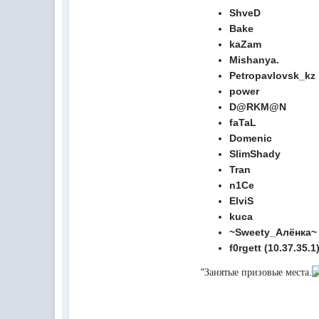
@
Melwood
:
Добрый день)
ShveD
Bake
@
F@NTOM
:
@Baron Только если девчонки по
kaZam
@
F@NTOM
:
@CDR Все дети уже выросли))) 
Mishanya.
@
F@NTOM
:
@Erlan 18.12.2021 снова играли в
Petropavlovsk_kz
power
D@RKM@N
faTaL
Domenic
SlimShady
Tran
n1Сe
ElviS
kuca
~Sweety_Алёнка~
f0rgett (10.37.35.1
"
Занятые призовые места.