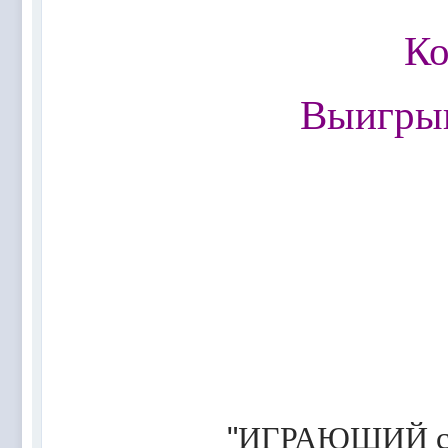
@
Mantred
:
Люди подскажите в еслилке интернет раб
Ко
@
zest
:
всех с наступающим новым 2022 годом!!! Ура 
@
Melwood
:
Добрый день)
@
F@NTOM
:
@Baron Только если девчонки пойдут)
Выигрыв
@
F@NTOM
:
@CDR Все дети уже выросли))) мужчинам
@
F@NTOM
:
@Erlan 18.12.2021 снова играли в клубе)))
"
ИГРАЮЩИЙ сос