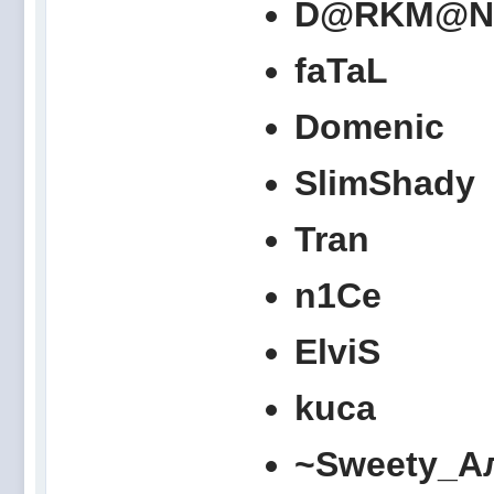
D@RKM@N
faTaL
Domenic
SlimShady
Tran
n1Сe
ElviS
kuca
~Sweety_А