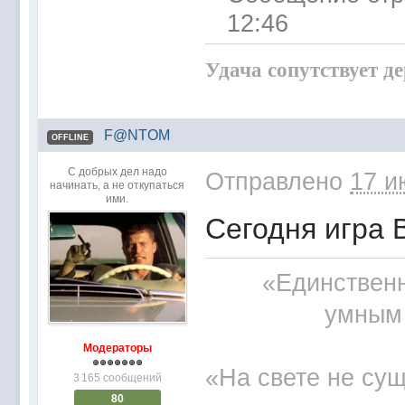
12:46
Удача сопутствует д
F@NTOM
OFFLINE
С добрых дел надо
Отправлено
17 и
начинать, а не откупаться
ими.
Сегодня игра В 2
«Единственн
умным 
Модераторы
«На свете не сущ
3 165 сообщений
80