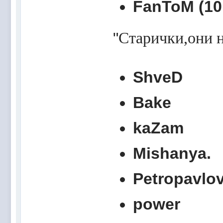
FanToM (10.
"
Старички,они н
ShveD
Bake
kaZam
Mishanya.
Petropavlo
power