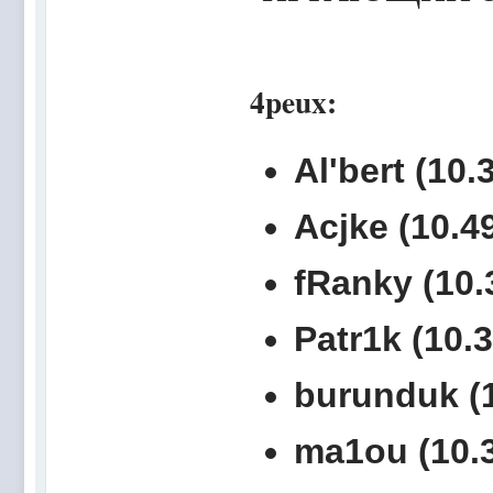
4peux:
Al'bert (10.
Acjke (10.49
fRanky (10.
Patr1k (10.3
burunduk (1
ma1ou (10.3