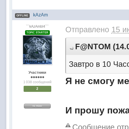
kAzAm
OFFLINE
```kAzAmbl4```
Отправлено
15 и
TOPIC STARTER
F@NTOM (14.06
Завтро в 10 Часо
Участники
Я не смогу ме
1 038 сообщений
2
И прошу пожа
Сообщение отр