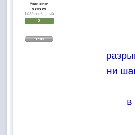
@
Baron
:
пару раз в год надо оставлять хоть какой-
Участники
@
Silver
:
Всем ку. Мобилизованные в Петропавловс
1 038 сообщений
@hUYAX Макс)))) ты ж в группе по кс) пиши
@
F@NTOM
:
2
дома поиграю)
@
hUYAX
:
@F@NTOM чё в кс больше не зовёшь
@
hUYAX
:
хе-хе
@
F@NTOM
:
Салам!
разры
@
De@g
:
Всем привет
@
KOTNOR
:
Spider
ни ша
@
demiurg
:
Все умерло. А когда то было так весело ту
@F@NTOM жёны не поймут
, а так я за
@
Baron
:
@
Mantred
:
Хорошо что радио работает у есилки, можн
в
@
Mantred
:
Приринг то живой?
@
ORT
:
локалка только чуть чуть
@
Mantred
:
Жаль, ну хоть форум работает)))
@
king
:
нет