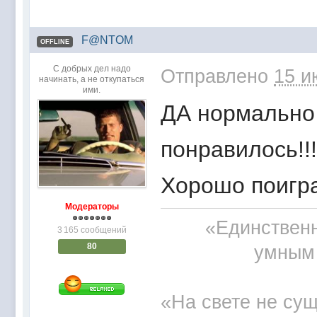
F@NTOM
OFFLINE
С добрых дел надо
Отправлено
15 и
начинать, а не откупаться
ими.
ДА нормально 
понравилось!!
Хорошо поигр
Модераторы
«Единственн
3 165 сообщений
80
умным 
«На свете не сущ