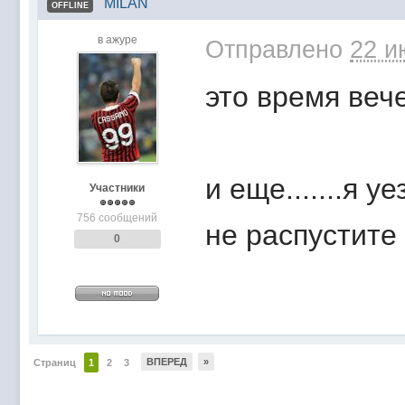
MILAN
OFFLINE
в ажуре
Отправлено
22 и
это время веч
и еще.......я 
Участники
756 сообщений
не распустите
0
ВПЕРЕД
»
Страниц
1
2
3