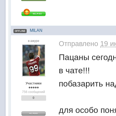
MILAN
OFFLINE
в ажуре
Отправлено
19 и
Пацаны сегодн
в чате!!!
побазарить над
Участники
756 сообщений
0
для особо пон