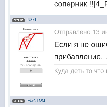
соперник!!![4_
N3k1t
OFFLINE
Бизнесмен.
Отправлено
13 и
Если я не оши
прибавление...
Участники
229 сообщений
Куда деть то что
0
F@NTOM
OFFLINE