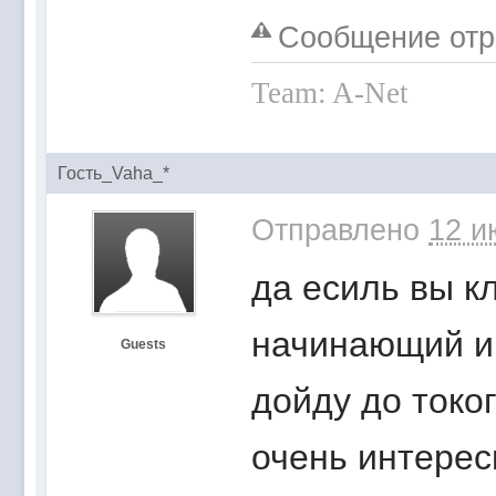
Сообщение отре
Team: A-Net
Гость_Vaha_*
Отправлено
12 и
да есиль вы к
начинающий иг
Guests
дойду до токо
очень интерес