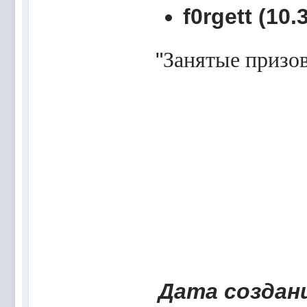
f0rgett (10.
"
Занятые призов
Дата создани