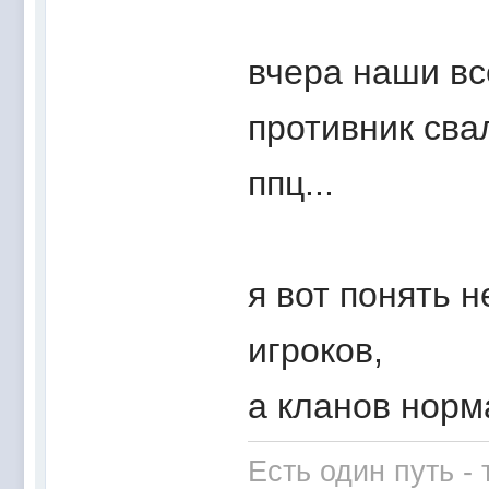
вчера наши вс
противник свал
ппц...
я вот понять 
игроков,
а кланов норм
Есть один путь -