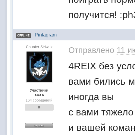
получится! :ph
Pintagram
OFFLINE
Counter-Striwuk
Отправлено
11 и
4REIX без усл
вами бились м
Участники
иногда вы
164 сообщений
0
с вами тяжело
и вашей кома