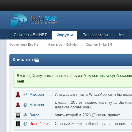
Сайт сети EsilNET
Форумы
Пользователи
Чат
Форум сети EciлNet
→
Игры в сети EciлNet
→
Counter-Strike 1.6
Кричалка
В чате действуют все правила форума. Модераторы могут блокиро
бан!
@
Maxibon
:
Или давайте чат в WhatsApp хотя бы возр
Емааа... 20 лет прошло как я тут... Вы ж
@
Maxibon
:
давайте организуем.
@
Baron
:
опять второй в 2026 )))) всем привет....
@
Brainf4cker
:
С новым 2026м, ребят☺️ скучаю по ес