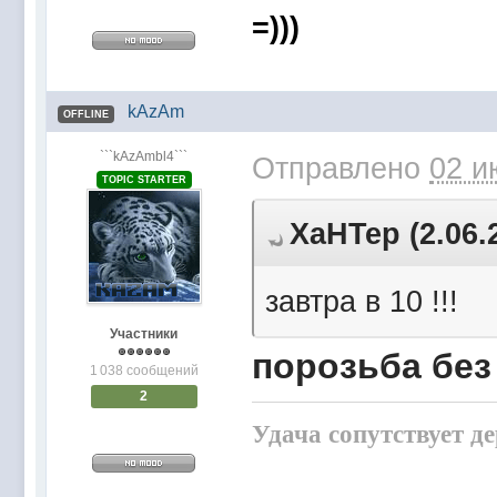
=)))
kAzAm
OFFLINE
```kAzAmbl4```
Отправлено
02 и
TOPIC STARTER
XaHTep (2.06.
завтра в 10 !!!
Участники
порозьба без 
1 038 сообщений
2
Удача сопутствует д