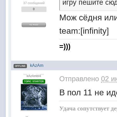
игру пешите сюда
37 сообщений
0
Мож сёдня или
team:[infinity]
=)))
kAzAm
OFFLINE
```kAzAmbl4```
Отправлено
02 и
TOPIC STARTER
В пол 11 не ид
Удача сопутствует д