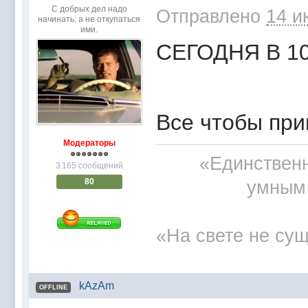
С добрых дел надо
Отправлено
14 и
начинать, а не откупаться
ими.
СЕГОДНЯ В 10 игра
Все чтобы при
Модераторы
«Единственн
3 165 сообщений
80
умным 
«На свете не сущ
kAzAm
OFFLINE