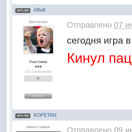
ABuK
OFFLINE
Был не раз
Отправлено
07 и
сегодня игра в
Кинул пац
Участники
123 сообщений
0
KOPETAN
OFFLINE
ёжик в тумане
Отправлено
09 и