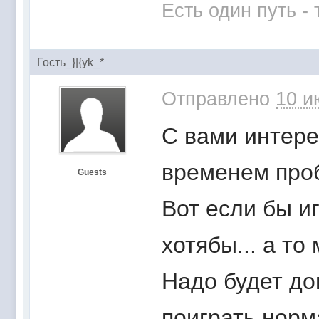
Есть один путь -
Гость_}|{yk_*
Отправлено
10 и
С вами интерес
временем проб
Guests
Вот если бы иг
хотябы... а то
Надо будет до
поиграть норм