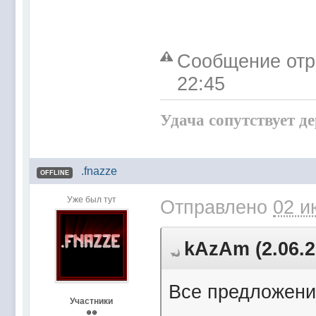
Сообщение отр
22:45
Удача сопутствует д
.fnazze
OFFLINE
Уже был тут
Отправлено
02 и
kAzAm (2.06.2
Все предложени
Участники