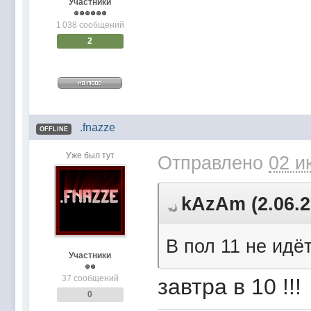
Участники
1 038 сообщений
2
.fnazze
OFFLINE
Уже был тут
Отправлено
02 и
kAzAm (2.06.2
В пол 11 не идёт
Участники
37 сообщений
завтра в 10 !!!
0