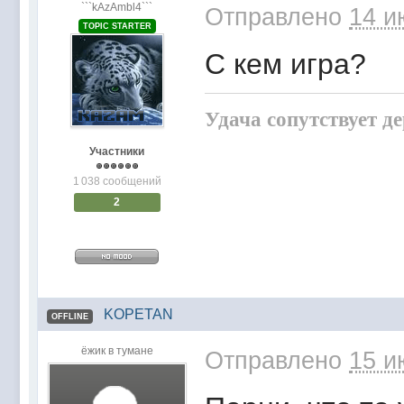
```kAzAmbl4```
Отправлено
14 и
TOPIC STARTER
С кем игра?
Удача сопутствует д
Участники
1 038 сообщений
2
KOPETAN
OFFLINE
ёжик в тумане
Отправлено
15 и