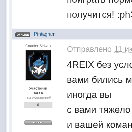
получится! :ph
Pintagram
OFFLINE
Counter-Striwuk
Отправлено
11 и
4REIX без усл
вами бились м
Участники
иногда вы
164 сообщений
0
с вами тяжело
и вашей кома