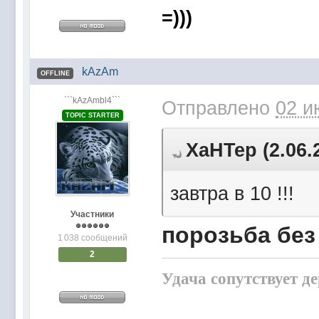
=)))
kAzAm
OFFLINE
```kAzAmbl4```
Отправлено
02 и
TOPIC STARTER
XaHTep (2.06.
завтра в 10 !!!
Участники
порозьба без 
1 038 сообщений
2
Удача сопутствует д