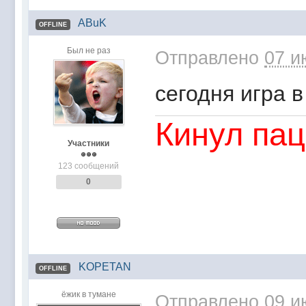
ABuK
OFFLINE
Был не раз
Отправлено
07 и
сегодня игра в
Кинул пац
Участники
123 сообщений
0
KOPETAN
OFFLINE
ёжик в тумане
Отправлено
09 и