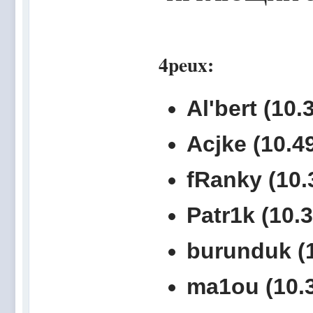
4peux:
Al'bert (10.
Acjke (10.49
fRanky (10.
Patr1k (10.3
burunduk (1
ma1ou (10.3