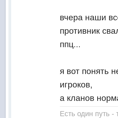
вчера наши вс
противник свал
ппц...
я вот понять 
игроков,
а кланов норм
Есть один путь -