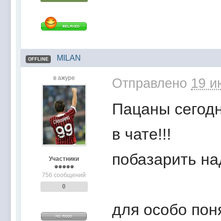
MILAN
OFFLINE
в ажуре
Отправлено
19 и
Пацаны сегодн
в чате!!!
побазарить над
Участники
756 сообщений
0
для особо пон