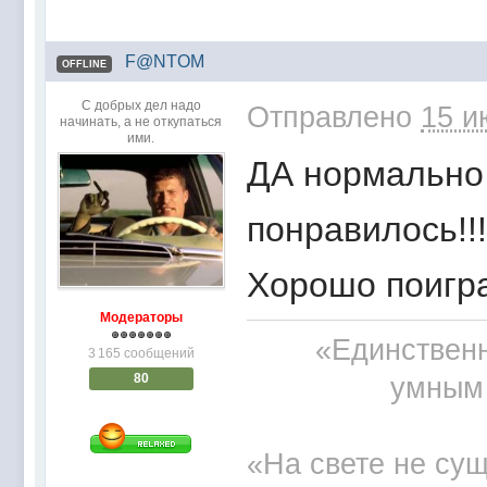
F@NTOM
OFFLINE
С добрых дел надо
Отправлено
15 и
начинать, а не откупаться
ими.
ДА нормально 
понравилось!!
Хорошо поигр
Модераторы
«Единственн
3 165 сообщений
80
умным 
«На свете не сущ