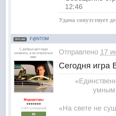
12:46
Удача сопутствует д
F@NTOM
OFFLINE
С добрых дел надо
Отправлено
17 и
начинать, а не откупаться
ими.
Сегодня игра В 2
«Единственн
умным 
Модераторы
«На свете не сущ
3 165 сообщений
80