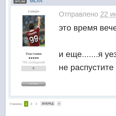
MILAN
OFFLINE
в ажуре
Отправлено
22 и
это время веч
и еще.......я 
Участники
756 сообщений
не распустите
0
ВПЕРЕД
»
Страниц
1
2
3