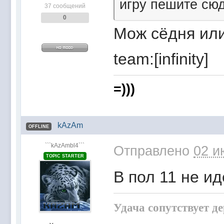
игру пешите сюда
37 сообщений
0
Мож сёдня или
team:[infinity]
=)))
kAzAm
OFFLINE
```kAzAmbl4```
Отправлено
02 и
TOPIC STARTER
В пол 11 не ид
Удача сопутствует д