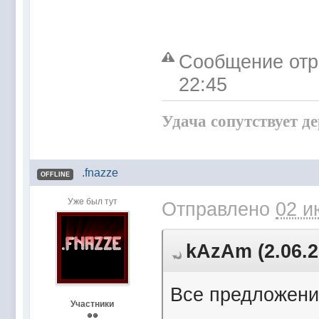
Сообщение отр
22:45
Удача сопутствует д
.fnazze
OFFLINE
Уже был тут
Отправлено
02 и
kAzAm (2.06.2
Все предложени
Участники