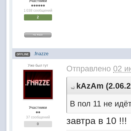
Участники
1 038 сообщений
2
.fnazze
OFFLINE
Уже был тут
Отправлено
02 и
kAzAm (2.06.2
В пол 11 не идёт
Участники
37 сообщений
завтра в 10 !!!
0