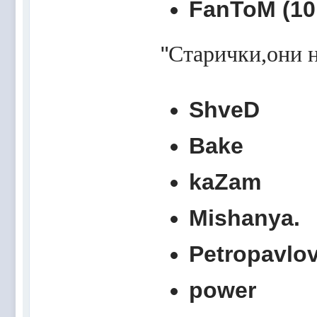
FanToM (10.
"
Старички,они н
ShveD
Bake
kaZam
Mishanya.
Petropavlo
power