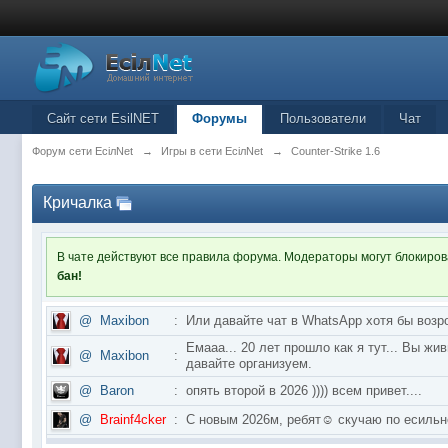
Сайт сети EsilNET
Форумы
Пользователи
Чат
Форум сети EciлNet
→
Игры в сети EciлNet
→
Counter-Strike 1.6
Кричалка
В чате действуют все правила форума. Модераторы могут блокиро
бан!
@
Maxibon
:
Или давайте чат в WhatsApp хотя бы возр
Емааа... 20 лет прошло как я тут... Вы ж
@
Maxibon
:
давайте организуем.
@
Baron
:
опять второй в 2026 )))) всем привет....
@
Brainf4cker
:
С новым 2026м, ребят☺️ скучаю по ес