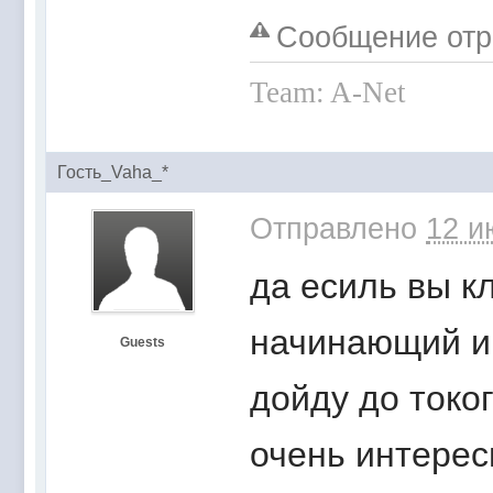
Сообщение отре
Team: A-Net
Гость_Vaha_*
Отправлено
12 и
да есиль вы к
начинающий иг
Guests
дойду до токо
очень интерес