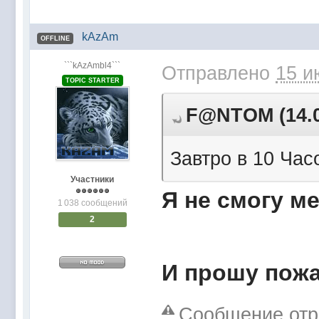
kAzAm
OFFLINE
```kAzAmbl4```
Отправлено
15 и
TOPIC STARTER
F@NTOM (14.06
Завтро в 10 Часо
Участники
Я не смогу ме
1 038 сообщений
2
И прошу пожа
Сообщение отр