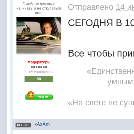
С добрых дел надо
Отправлено
14 и
начинать, а не откупаться
ими.
СЕГОДНЯ В 10 игра
Все чтобы при
Модераторы
«Единственн
3 165 сообщений
80
умным 
«На свете не сущ
kAzAm
OFFLINE