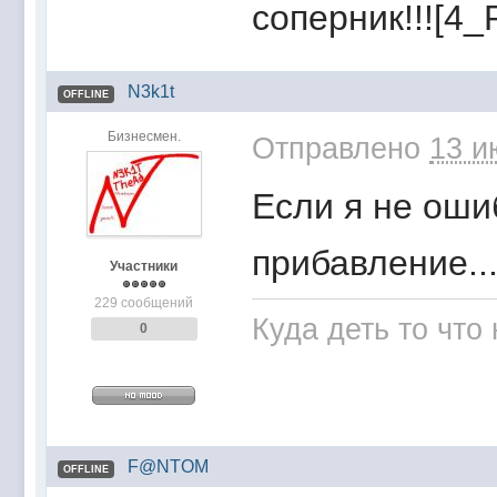
соперник!!![4_
N3k1t
OFFLINE
Бизнесмен.
Отправлено
13 и
Если я не оши
прибавление...
Участники
229 сообщений
Куда деть то что
0
F@NTOM
OFFLINE