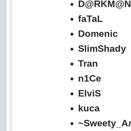
D@RKM@N
faTaL
Domenic
SlimShady
Tran
n1Сe
ElviS
kuca
~Sweety_А