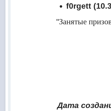
f0rgett (10.
"
Занятые призов
Дата создани