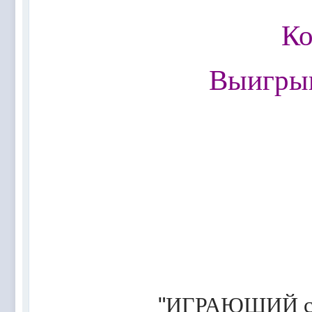
@
Mantred
:
Люди подскажите в еслилке интернет раб
Ко
@
zest
:
всех с наступающим новым 2022 годом!!! Ура 
@
Melwood
:
Добрый день)
@
F@NTOM
:
@Baron Только если девчонки пойдут)
Выигрыв
@
F@NTOM
:
@CDR Все дети уже выросли))) мужчинам
@
F@NTOM
:
@Erlan 18.12.2021 снова играли в клубе)))
"
ИГРАЮЩИЙ сос