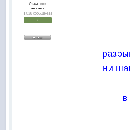
@
Baron
:
пару раз в год надо оставлять хоть какой-
Участники
@
Silver
:
Всем ку. Мобилизованные в Петропавловс
1 038 сообщений
@hUYAX Макс)))) ты ж в группе по кс) пиши
@
F@NTOM
:
2
дома поиграю)
@
hUYAX
:
@F@NTOM чё в кс больше не зовёшь
@
hUYAX
:
хе-хе
@
F@NTOM
:
Салам!
разры
@
De@g
:
Всем привет
@
KOTNOR
:
Spider
ни ша
@
demiurg
:
Все умерло. А когда то было так весело ту
@F@NTOM жёны не поймут
, а так я за
@
Baron
:
@
Mantred
:
Хорошо что радио работает у есилки, можн
в
@
Mantred
:
Приринг то живой?
@
ORT
:
локалка только чуть чуть
@
Mantred
:
Жаль, ну хоть форум работает)))
@
king
:
нет