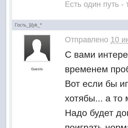
Есть один путь -
Гость_}|{yk_*
Отправлено
10 и
С вами интерес
временем проб
Guests
Вот если бы иг
хотябы... а то
Надо будет до
поиграть норм