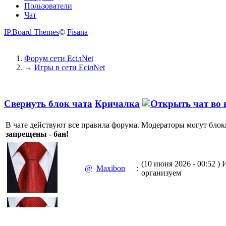
Пользователи
Чат
IP.Board Themes
©
Fisana
Форум сети EciлNet
→
Игры в сети EciлNet
Свернуть блок чата
Кричалка
В чате действуют все правила форума. Модераторы могут блок
запрещены - бан!
(10 июня 2026 - 00:52 )
И
@
Maxibon
:
организуем
(10 июня 2026 - 00:51 )
Е
@
Maxibon
: