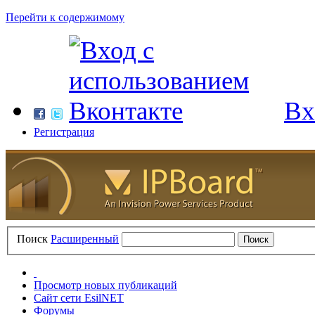
Перейти к содержимому
Вх
Регистрация
Поиск
Расширенный
Просмотр новых публикаций
Сайт сети EsilNET
Форумы