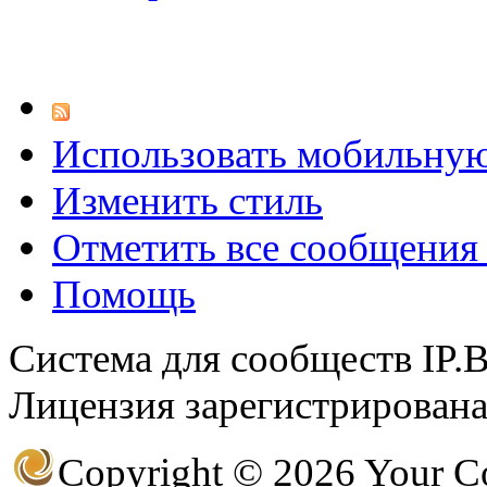
@
hUYAX
:
(05 июня 2022 - 23:24 )
х
Использовать мобильну
Изменить стиль
@
F@NTOM
:
(02 апреля 2022 - 23:33 )
Отметить все сообщени
Помощь
@
De@g
:
(15 марта 2022 - 11:35 )
В
Система для сообществ IP.
Лицензия зарегистрирована 
@
KOTNOR
:
(29 января 2022 - 22:27 )
Copyright © 2026 Your 