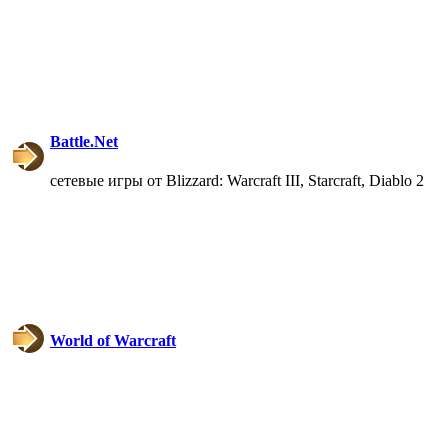
@
IceMan
:
(02 мая 2025 - 16:14 )
вер
Battle.Net
сетевые игры от Blizzard: Warcraft III, Starcraft, Diablo 2
@
paranoid
:
(29 марта 2025 - 23:18 )
С
@
Baron
:
(08 февраля 2024 - 18:52 
World of Warcraft
@
Erlan
:
(26 января 2024 - 09:54 )