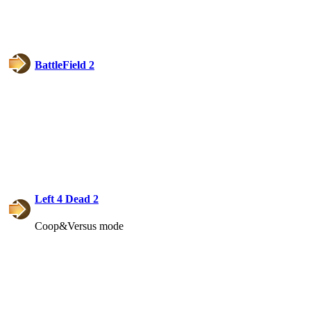
(26 августа 2023 - 03:36 
@
Салоник
:
Давненько не виделись)
BattleField 2
@
CDR
:
(02 мая 2023 - 15:11 )
Что
@
demiurg
:
(27 марта 2023 - 15:33 )
Т
Left 4 Dead 2
@
bodr
:
(22 марта 2023 - 16:38 )
в
Coop&Versus mode
@
Baron
:
(01 марта 2023 - 14:53 )
п