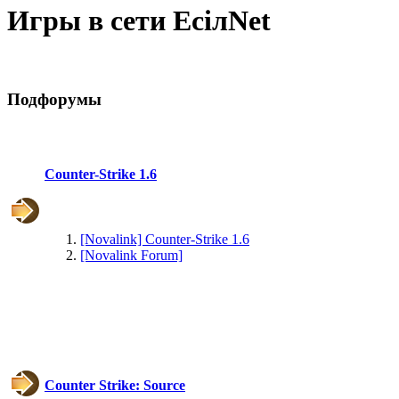
Max.zhussupov. Сходку 
Игры в сети EciлNet
@
Baron
:
(02 марта 2026 - 00:03 )
о
Подфорумы
Counter-Strike 1.6
@
Brainf4cker
:
(27 января 2026 - 01:39 )
[Novalink] Counter-Strike 1.6
[Novalink Forum]
@
Baron
:
(20 мая 2025 - 11:51 )
под
@
IceMan
:
(02 мая 2025 - 16:14 )
в р
Counter Strike: Source