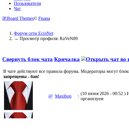
Пользователи
Чат
IP.Board Themes
©
Fisana
Форум сети EciлNet
→
Просмотр профиля: RaVeN89
Свернуть блок чата
Кричалка
В чате действуют все правила форума. Модераторы могут блок
запрещены - бан!
(10 июня 2026 - 00:52 )
И
@
Maxibon
:
организуем
(10 июня 2026 - 00:51 )
Е
@
Maxibon
: