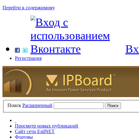
Перейти к содержимому
Вх
Регистрация
Поиск
Расширенный
Просмотр новых публикаций
Сайт сети EsilNET
Форумы