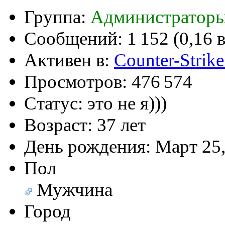
(26 августа 2023 - 03:36 
Группа:
Администраторы
@
Салоник
:
Давненько не виделись)
Сообщений:
1 152 (0,16 
@
CDR
:
(02 мая 2023 - 15:11 )
Что
Активен в:
Counter-Strike
Просмотров:
476 574
Статус:
это не я)))
@
demiurg
:
(27 марта 2023 - 15:33 )
Т
Возраст:
37 лет
День рождения:
Март 25,
@
bodr
:
(22 марта 2023 - 16:38 )
в
Пол
Мужчина
Город
@
Baron
:
(01 марта 2023 - 14:53 )
п