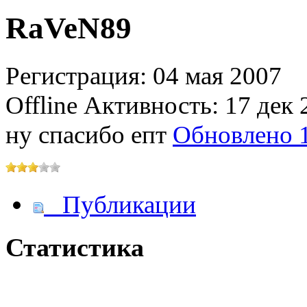
RaVeN89
@
IceMan
:
(02 мая 2025 - 16:14 )
вер
Регистрация: 04 мая 2007
Offline
Активность: 17 дек 
ну спасибо епт
Обновлено 1
@
paranoid
:
(29 марта 2025 - 23:18 )
С
Публикации
@
Baron
:
(08 февраля 2024 - 18:52 
Статистика
@
Erlan
:
(26 января 2024 - 09:54 )