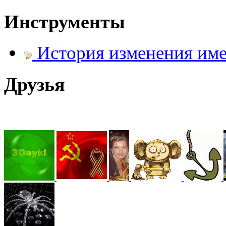
Инструменты
@
hUYAX
:
(05 июня 2022 - 23:24 )
х
История изменения им
Друзья
@
F@NTOM
:
(02 апреля 2022 - 23:33 )
@
De@g
:
(15 марта 2022 - 11:35 )
В
@
KOTNOR
:
(29 января 2022 - 22:27 )