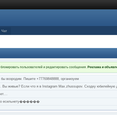
Чат
 блокировать пользователей и редактировать сообщения.
Реклама и объяв
я бы возродим. Пишите +77769848888, организуем
т... Вы живые? Если что я в Instagram Max.zhussupov. Сходку юбилейную
т....
аю по есильнету������