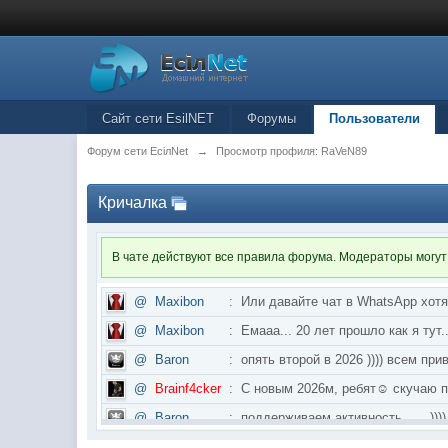
Сайт сети EsilNET
Форумы
Пользователи
Форум сети EciлNet
→
Просмотр профиля: RaVeN89
Кричалка
В чате действуют все правила форума. Модераторы могут
@
Maxibon
:
Или давайте чат в WhatsApp хот
@
Maxibon
:
Емааа... 20 лет прошло как я ту
@
Baron
:
опять второй в 2026 )))) всем приве
@
Brainf4cker
:
С новым 2026м, ребят☺️ скуч
@
Baron
:
поддерживаем активность ..... ))))
@
IceMan
:
в разделе Counter Strike 1.6