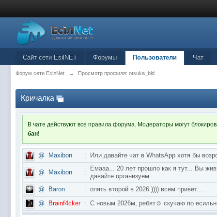
Сайт сети EsilNET
Форумы
Пользователи
Чат
Форум сети EciлNet
→
Просмотр профиля: otsuka_bld
Кричалка
В чате действуют все правила форума. Модераторы могут блокиро
бан!
@
Maxibon
:
Или давайте чат в WhatsApp хотя бы возр
Емааа... 20 лет прошло как я тут... Вы ж
@
Maxibon
:
давайте организуем.
@
Baron
:
опять второй в 2026 )))) всем привет....
@
Brainf4cker
:
С новым 2026м, ребят☺️ скучаю по ес