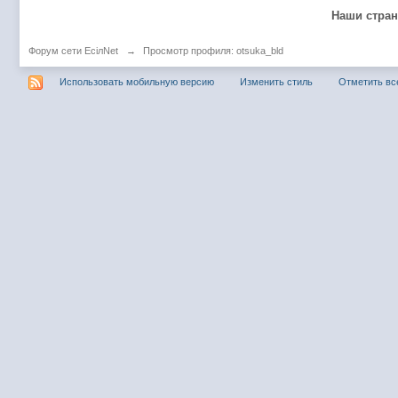
@
Baron
:
пару раз в год надо оставлять хоть какой-
Наши стра
@
Silver
:
Всем ку. Мобилизованные в Петропавловс
Форум сети EciлNet
→
Просмотр профиля: otsuka_bld
@hUYAX Макс)))) ты ж в группе по кс) пиши
@
F@NTOM
:
дома поиграю)
Использовать мобильную версию
Изменить стиль
Отметить вс
@
hUYAX
:
@F@NTOM чё в кс больше не зовёшь
@
hUYAX
:
хе-хе
@
F@NTOM
:
Салам!
@
De@g
:
Всем привет
@
KOTNOR
:
Spider
@
demiurg
:
Все умерло. А когда то было так весело ту
@F@NTOM жёны не поймут
, а так я за
@
Baron
:
@
Mantred
:
Хорошо что радио работает у есилки, можн
@
Mantred
:
Приринг то живой?
@
ORT
:
локалка только чуть чуть
@
Mantred
:
Жаль, ну хоть форум работает)))
@
king
:
нет