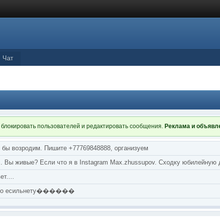
Чат
 блокировать пользователей и редактировать сообщения.
Реклама и объяв
я бы возродим. Пишите +77769848888, организуем
т... Вы живые? Если что я в Instagram Max.zhussupov. Сходку юбилейную
т....
аю по есильнету������