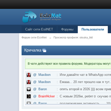
Сайт сети EsilNET
Форумы
Пользователи
Форум сети EciлNet
→
Просмотр профиля: otsuka_bld
Кричалка
В чате действуют все правила форума. Модераторы могут
@
Maxibon
:
Или давайте чат в WhatsApp хот
@
Maxibon
:
Емааа... 20 лет прошло как я ту
@
Baron
:
опять второй в 2026 )))) всем приве
@
Brainf4cker
:
С новым 2026м, ребят☺️ скуч
@
Baron
:
поддерживаем активность ..... ))))
@
IceMan
:
в разделе Counter Strike 1.6