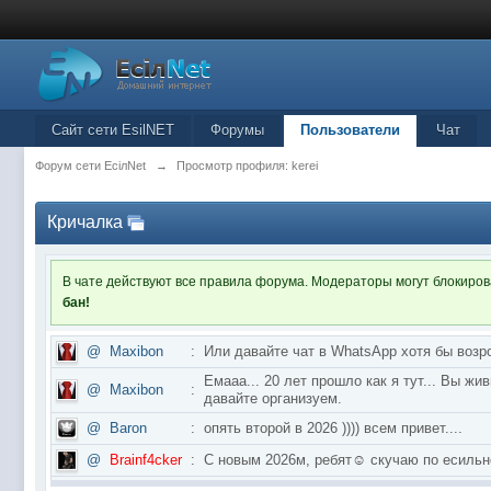
Сайт сети EsilNET
Форумы
Пользователи
Чат
Форум сети EciлNet
→
Просмотр профиля: kerei
Кричалка
В чате действуют все правила форума. Модераторы могут блокиро
бан!
@
Maxibon
:
Или давайте чат в WhatsApp хотя бы возр
Емааа... 20 лет прошло как я тут... Вы ж
@
Maxibon
:
давайте организуем.
@
Baron
:
опять второй в 2026 )))) всем привет....
@
Brainf4cker
:
С новым 2026м, ребят☺️ скучаю по ес