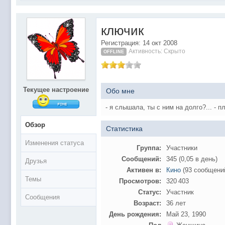
@
Baron
:
поддерживаем активность ..... ))))
@
IceMan
:
в разделе Counter Strike 1.6
ключик
@
IceMan
:
верните тему In$ide xD
Регистрация: 14 окт 2008
С новым 2025 годом
@
paranoid
:
Активность: Скрыто
OFFLINE
@
Baron
:
блин, совсем забыл )))) второй в 2024 ))))
@
Erlan
:
первый в 2024
@
Салоник
:
Всем салам алейкум!!! Ну здравствуй мое
Текущее настроение
Обо мне
@
CDR
:
Что за перекличка тут у вас?
- я слышала, ты с ним на долго?... - п
@
demiurg
:
Третий в 2023
Обзор
Статистика
второй в 2023
@
bodr
:
Изменения статуса
@
Baron
:
первый в 2023 )
Группа:
Участники
Сообщений:
345 (0,05 в день)
@F@NTOM
@
CDR
:
Друзья
Активен в:
Кино
(93 сообщени
@Baron Воистину!
@
CDR
:
Темы
Просмотров:
320 403
@
Gerion
:
Статус:
Участник
Сообщения
Возраст:
36 лет
Ы!! Многоуважаемые Чатлане! могет кто в 
@
Chikitos
:
образом) оплачивать услуги тырнета чрез
День рождения:
Май 23, 1990