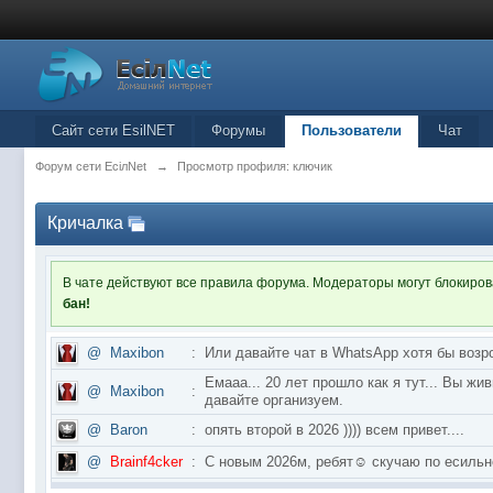
Сайт сети EsilNET
Форумы
Пользователи
Чат
Форум сети EciлNet
→
Просмотр профиля: ключик
Кричалка
В чате действуют все правила форума. Модераторы могут блокиро
бан!
@
Maxibon
:
Или давайте чат в WhatsApp хотя бы возр
Емааа... 20 лет прошло как я тут... Вы ж
@
Maxibon
:
давайте организуем.
@
Baron
:
опять второй в 2026 )))) всем привет....
@
Brainf4cker
:
С новым 2026м, ребят☺️ скучаю по ес