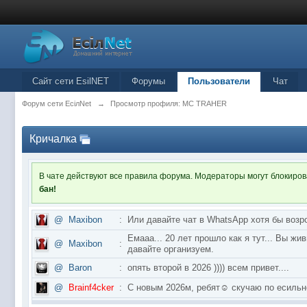
Сайт сети EsilNET
Форумы
Пользователи
Чат
Форум сети EciлNet
→
Просмотр профиля: MC TRAHER
Кричалка
В чате действуют все правила форума. Модераторы могут блокиро
бан!
@
Maxibon
:
Или давайте чат в WhatsApp хотя бы возр
Емааа... 20 лет прошло как я тут... Вы ж
@
Maxibon
:
давайте организуем.
@
Baron
:
опять второй в 2026 )))) всем привет....
@
Brainf4cker
:
С новым 2026м, ребят☺️ скучаю по ес