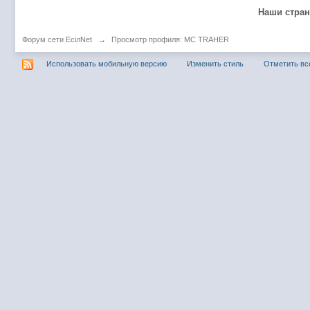
@
Baron
:
пару раз в год надо оставлять хоть какой-
Наши стра
@
Silver
:
Всем ку. Мобилизованные в Петропавловс
Форум сети EciлNet
→
Просмотр профиля: MC TRAHER
@hUYAX Макс)))) ты ж в группе по кс) пиши
@
F@NTOM
:
дома поиграю)
Использовать мобильную версию
Изменить стиль
Отметить вс
@
hUYAX
:
@F@NTOM чё в кс больше не зовёшь
@
hUYAX
:
хе-хе
@
F@NTOM
:
Салам!
@
De@g
:
Всем привет
@
KOTNOR
:
Spider
@
demiurg
:
Все умерло. А когда то было так весело ту
@F@NTOM жёны не поймут
, а так я за
@
Baron
:
@
Mantred
:
Хорошо что радио работает у есилки, можн
@
Mantred
:
Приринг то живой?
@
ORT
:
локалка только чуть чуть
@
Mantred
:
Жаль, ну хоть форум работает)))
@
king
:
нет