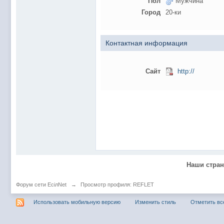
Пол
Мужчина
@
Baron
:
пару раз в год надо оставлять хоть какой-
Город
20-ки
@
Silver
:
Всем ку. Мобилизованные в Петропавловс
@hUYAX Макс)))) ты ж в группе по кс) пиши
@
F@NTOM
:
дома поиграю)
Контактная информация
@
hUYAX
:
@F@NTOM чё в кс больше не зовёшь
@
hUYAX
:
хе-хе
Сайт
http://
@
F@NTOM
:
Салам!
@
De@g
:
Всем привет
@
KOTNOR
:
Spider
@
demiurg
:
Все умерло. А когда то было так весело ту
@F@NTOM жёны не поймут
, а так я за
@
Baron
:
@
Mantred
:
Хорошо что радио работает у есилки, можн
Наши стра
@
Mantred
:
Приринг то живой?
@
ORT
:
локалка только чуть чуть
Форум сети EciлNet
→
Просмотр профиля: REFLET
@
Mantred
:
Жаль, ну хоть форум работает)))
Использовать мобильную версию
Изменить стиль
Отметить вс
@
king
:
нет