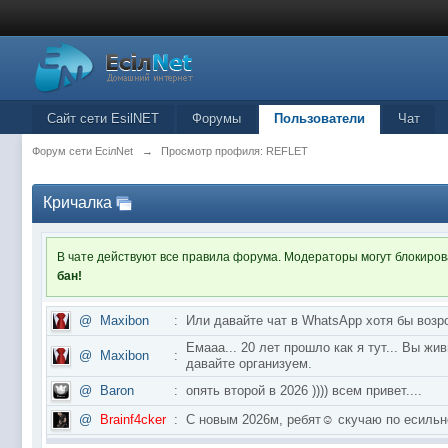
Сайт сети EsilNET
Форумы
Пользователи
Чат
Форум сети EciлNet
→
Просмотр профиля: REFLET
Кричалка
В чате действуют все правила форума. Модераторы могут блокиро
бан!
@
Maxibon
:
Или давайте чат в WhatsApp хотя бы возр
Емааа... 20 лет прошло как я тут... Вы ж
@
Maxibon
:
давайте организуем.
@
Baron
:
опять второй в 2026 )))) всем привет....
@
Brainf4cker
:
С новым 2026м, ребят☺️ скучаю по ес