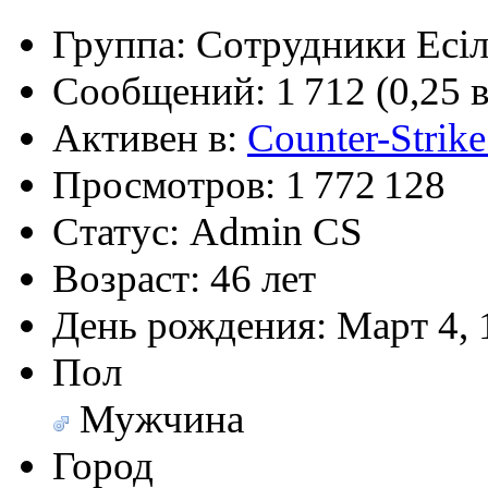
Группа:
Сотрудники Eсi
(26 августа 2023 - 03:36 
@
Салоник
:
Давненько не виделись)
Сообщений:
1 712 (0,25 
Активен в:
Counter-Strike
@
CDR
:
(02 мая 2023 - 15:11 )
Что
Просмотров:
1 772 128
Статус:
Admin CS
@
demiurg
:
(27 марта 2023 - 15:33 )
Т
Возраст:
46 лет
День рождения:
Март 4, 
Пол
@
bodr
:
(22 марта 2023 - 16:38 )
в
Мужчина
Город