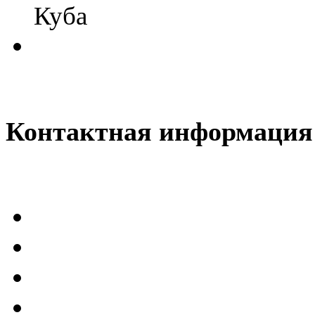
@
Baron
:
(01 марта 2023 - 14:53 )
п
Куба
@
CDR
:
(28 декабря 2022 - 16:28 
Контактная информация
@
CDR
:
(28 декабря 2022 - 16:27 
@
Gerion
:
(27 декабря 2022 - 02:34 
(30 октября 2022 - 14:31 
@
Chikitos
:
нигде могу ли (и каким