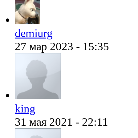
demiurg
@
demiurg
:
(28 января 2022 - 00:24 )
27 мар 2023 - 15:35
@
Baron
:
(18 января 2022 - 21:43 )
@
Mantred
:
(07 января 2022 - 20:30 )
king
31 мая 2021 - 22:11
@
Mantred
:
(07 января 2022 - 20:28 )