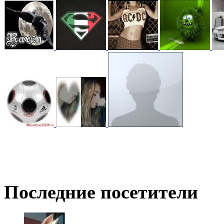
@
hUYAX
:
(05 июня 2022 - 23:24 )
х
@
F@NTOM
:
(02 апреля 2022 - 23:33 )
@
De@g
:
(15 марта 2022 - 11:35 )
В
Последние посетители
@
KOTNOR
:
(29 января 2022 - 22:27 )