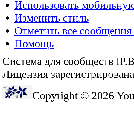
Использовать мобильну
Изменить стиль
@
F@NTOM
:
(18 декабря 2021 - 23:27 
Отметить все сообщени
Помощь
Система для сообществ IP.
Лицензия зарегистрирована 
Copyright © 2026 Yo