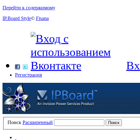
Перейти к содержимому
IP.Board Style
©
Fisana
Вх
Регистрация
Поиск
Расширенный