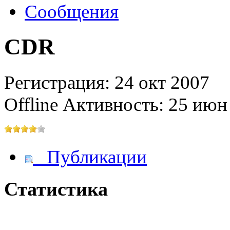
Сообщения
CDR
@
IceMan
:
(02 мая 2025 - 16:14 )
вер
Регистрация: 24 окт 2007
Offline
Активность: 25 июн
@
paranoid
:
(29 марта 2025 - 23:18 )
С
Публикации
@
Baron
:
(08 февраля 2024 - 18:52 
Статистика
@
Erlan
:
(26 января 2024 - 09:54 )