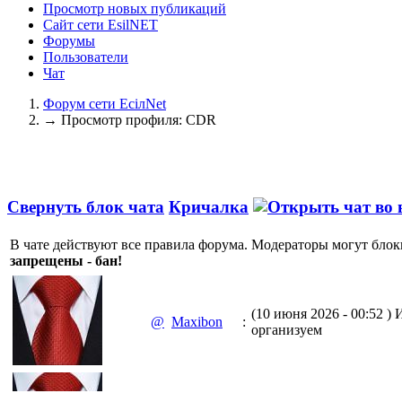
Просмотр новых публикаций
Сайт сети EsilNET
Форумы
Пользователи
Чат
Форум сети EciлNet
→
Просмотр профиля: CDR
Свернуть блок чата
Кричалка
В чате действуют все правила форума. Модераторы могут блок
запрещены - бан!
(10 июня 2026 - 00:52 )
И
@
Maxibon
:
организуем