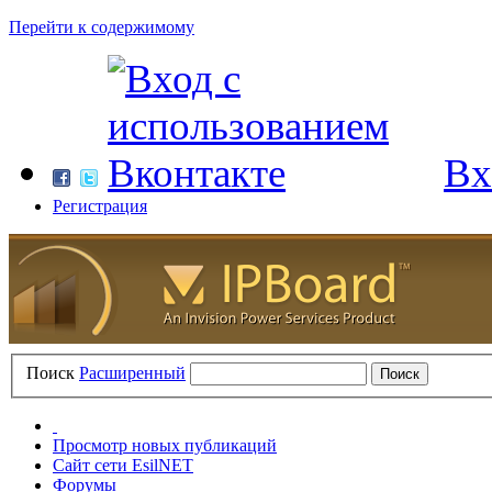
Перейти к содержимому
Вх
Регистрация
Поиск
Расширенный
Просмотр новых публикаций
Сайт сети EsilNET
Форумы