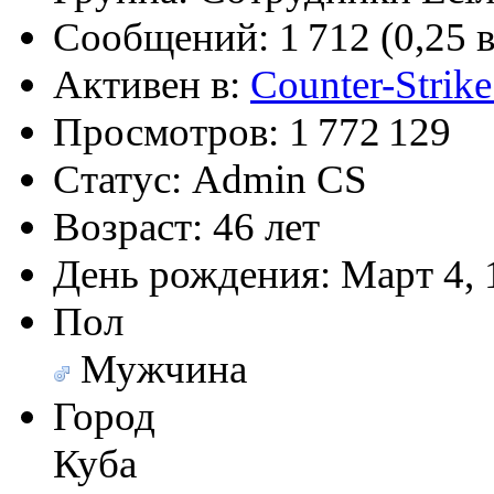
(26 августа 2023 - 03:36 
Сообщений:
1 712 (0,25 
@
Салоник
:
Давненько не виделись)
Активен в:
Counter-Strike
@
CDR
:
(02 мая 2023 - 15:11 )
Что
Просмотров:
1 772 129
Статус:
Admin CS
Возраст:
46 лет
@
demiurg
:
(27 марта 2023 - 15:33 )
Т
День рождения:
Март 4, 
Пол
@
bodr
:
(22 марта 2023 - 16:38 )
в
Мужчина
Город
Куба
@
Baron
:
(01 марта 2023 - 14:53 )
п