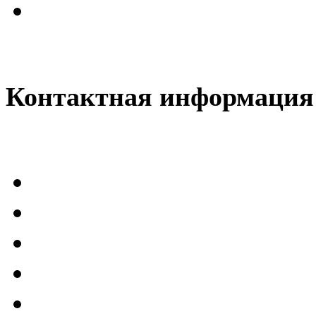
@
CDR
:
(28 декабря 2022 - 16:28 
Контактная информация
@
CDR
:
(28 декабря 2022 - 16:27 
@
Gerion
:
(27 декабря 2022 - 02:34 
(30 октября 2022 - 14:31 
@
Chikitos
:
нигде могу ли (и каким