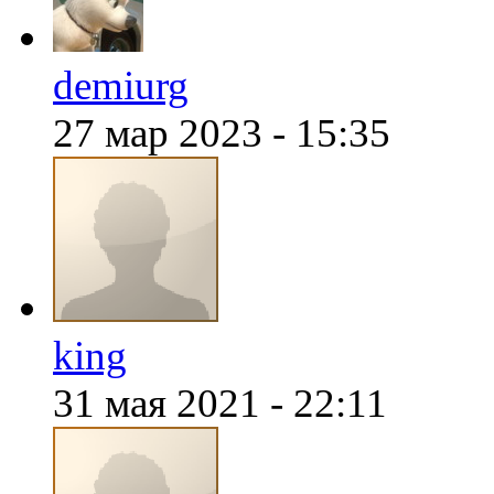
demiurg
@
demiurg
:
(28 января 2022 - 00:24 )
27 мар 2023 - 15:35
@
Baron
:
(18 января 2022 - 21:43 )
@
Mantred
:
(07 января 2022 - 20:30 )
king
31 мая 2021 - 22:11
@
Mantred
:
(07 января 2022 - 20:28 )