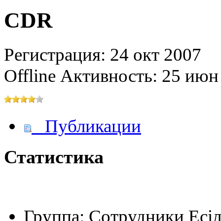
CDR
@
IceMan
:
(02 мая 2025 - 16:14 )
вер
Регистрация: 24 окт 2007
Offline
Активность: 25 июн
@
paranoid
:
(29 марта 2025 - 23:18 )
С
Публикации
@
Baron
:
(08 февраля 2024 - 18:52 
Статистика
@
Erlan
:
(26 января 2024 - 09:54 )
Группа:
Сотрудники Eсi