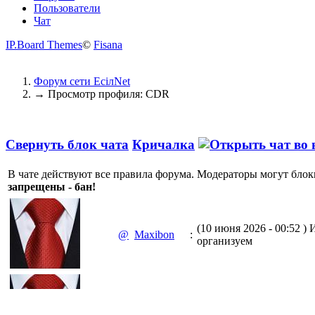
Пользователи
Чат
IP.Board Themes
©
Fisana
Форум сети EciлNet
→
Просмотр профиля: CDR
Свернуть блок чата
Кричалка
В чате действуют все правила форума. Модераторы могут блок
запрещены - бан!
(10 июня 2026 - 00:52 )
И
@
Maxibon
:
организуем
(10 июня 2026 - 00:51 )
Е
@
Maxibon
: