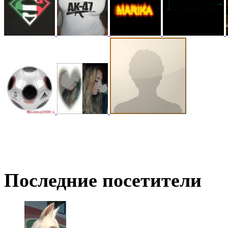
@
hUYAX
:
(05 июня 2022 - 23:24 )
х
@
F@NTOM
:
(02 апреля 2022 - 23:33 )
@
De@g
:
(15 марта 2022 - 11:35 )
В
Последние посетители
@
KOTNOR
:
(29 января 2022 - 22:27 )