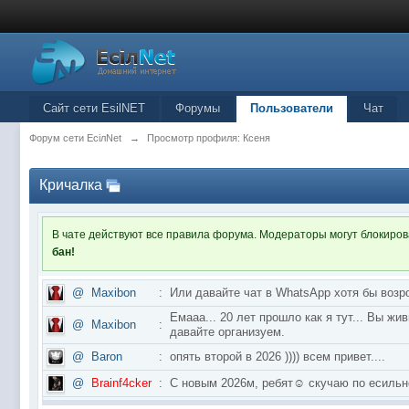
Сайт сети EsilNET
Форумы
Пользователи
Чат
Форум сети EciлNet
→
Просмотр профиля: Ксеня
Кричалка
В чате действуют все правила форума. Модераторы могут блокиро
бан!
@
Maxibon
:
Или давайте чат в WhatsApp хотя бы возр
Емааа... 20 лет прошло как я тут... Вы ж
@
Maxibon
:
давайте организуем.
@
Baron
:
опять второй в 2026 )))) всем привет....
@
Brainf4cker
:
С новым 2026м, ребят☺️ скучаю по ес