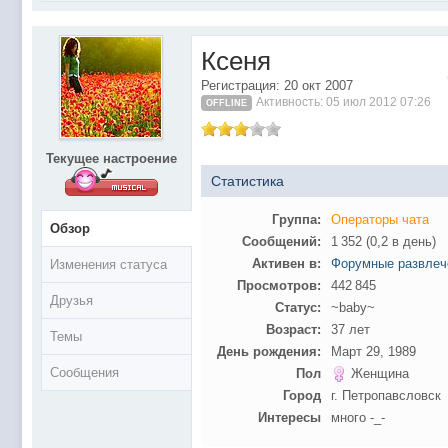
@
Baron
:
поддерживаем активность ..... ))))
@
IceMan
:
в разделе Counter Strike 1.6
Ксеня
@
IceMan
:
верните тему In$ide xD
Регистрация: 20 окт 2007
С новым 2025 годом
@
paranoid
:
Активность: 05 июл 2012 07:26
OFFLINE
@
Baron
:
блин, совсем забыл )))) второй в 2024 ))))
@
Erlan
:
первый в 2024
Текущее настроение
@
Салоник
:
Всем салам алейкум!!! Ну здравствуй мое
Статистика
@
CDR
:
Что за перекличка тут у вас?
Группа:
Операторы чата
Обзор
@
demiurg
:
Третий в 2023
Сообщений:
1 352 (0,2 в день)
второй в 2023
@
bodr
:
Активен в:
Форумные развлеч
Изменения статуса
Просмотров:
442 845
@
Baron
:
первый в 2023 )
Друзья
Статус:
~baby~
@F@NTOM
@
CDR
:
Возраст:
37 лет
Темы
@Baron Воистину!
@
CDR
:
День рождения:
Март 29, 1989
Сообщения
Пол
Женщина
@
Gerion
:
Город
г. Петропавсловск
Ы!! Многоуважаемые Чатлане! могет кто в 
@
Chikitos
:
Интересы
много -_-
образом) оплачивать услуги тырнета чрез