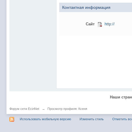
@
Baron
:
пару раз в год надо оставлять хоть какой-
Контактная информация
@
Silver
:
Всем ку. Мобилизованные в Петропавловс
@hUYAX Макс)))) ты ж в группе по кс) пиши
@
F@NTOM
:
дома поиграю)
Сайт
http://
@
hUYAX
:
@F@NTOM чё в кс больше не зовёшь
@
hUYAX
:
хе-хе
@
F@NTOM
:
Салам!
@
De@g
:
Всем привет
@
KOTNOR
:
Spider
@
demiurg
:
Все умерло. А когда то было так весело ту
@F@NTOM жёны не поймут
, а так я за
@
Baron
:
@
Mantred
:
Хорошо что радио работает у есилки, можн
Наши стра
@
Mantred
:
Приринг то живой?
@
ORT
:
локалка только чуть чуть
Форум сети EciлNet
→
Просмотр профиля: Ксеня
@
Mantred
:
Жаль, ну хоть форум работает)))
Использовать мобильную версию
Изменить стиль
Отметить вс
@
king
:
нет