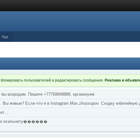
Чат
 блокировать пользователей и редактировать сообщения.
Реклама и объяв
я бы возродим. Пишите +77769848888, организуем
т... Вы живые? Если что я в Instagram Max.zhussupov. Сходку юбилейную
т....
аю по есильнету������