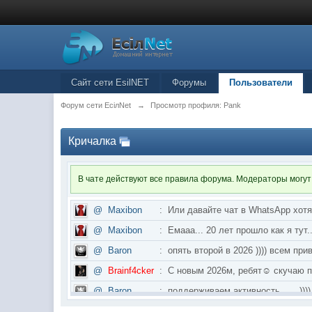
Сайт сети EsilNET
Форумы
Пользователи
Форум сети EciлNet
→
Просмотр профиля: Pank
Кричалка
В чате действуют все правила форума. Модераторы могут
@
Maxibon
:
Или давайте чат в WhatsApp хот
@
Maxibon
:
Емааа... 20 лет прошло как я ту
@
Baron
:
опять второй в 2026 )))) всем приве
@
Brainf4cker
:
С новым 2026м, ребят☺️ скуч
@
Baron
:
поддерживаем активность ..... ))))
@
IceMan
:
в разделе Counter Strike 1.6